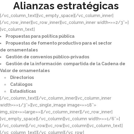
Alianzas estratégicas
[/vc_column_text][vc_empty_space][/vc_column_inner]
[/vc_row_inner][vc_row_inner][vc_column_inner width=»»2/3″»]
[vc_column_text]
Propuestas para política pública​
Propuestas de fomento productivo para el sector
de ornamentales​
Gestión de convenios público-privados​
Gestión de la información compartida de la Cadena de
Valor de ornamentales​
Directorios​
Catálogos​
Estadísticas
[/vc_column_text][/vc_column_inner][vc_column_inner
width=»»1/3″»][vc_single_image image=»»18″»
img_size=»»large»»][/vc_column_inner][/vc_row_inner]
[vc_empty_space][/vc_column][vc_column width=»»1/6″»]
[/vc_column][/vc_row][vc_row][vc_column][vc_column_text]
[/vc_column_text][/vc_column][/vc_row]