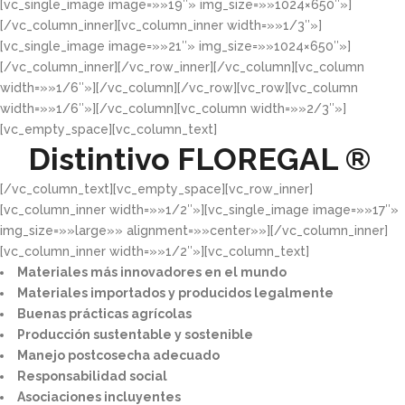
[vc_single_image image=»»19″» img_size=»»1024×650″»]
[/vc_column_inner][vc_column_inner width=»»1/3″»]
[vc_single_image image=»»21″» img_size=»»1024×650″»]
[/vc_column_inner][/vc_row_inner][/vc_column][vc_column
width=»»1/6″»][/vc_column][/vc_row][vc_row][vc_column
width=»»1/6″»][/vc_column][vc_column width=»»2/3″»]
[vc_empty_space][vc_column_text]
Distintivo
FLOREGAL ®
[/vc_column_text][vc_empty_space][vc_row_inner]
[vc_column_inner width=»»1/2″»][vc_single_image image=»»17″»
img_size=»»large»» alignment=»»center»»][/vc_column_inner]
[vc_column_inner width=»»1/2″»][vc_column_text]
Materiales más innovadores en el mundo​
Materiales importados y producidos legalmente​
Buenas prácticas agrícolas​
Producción sustentable y sostenible​
Manejo postcosecha adecuado​
Responsabilidad social​
Asociaciones incluyentes​