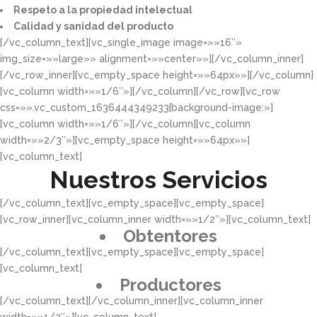
Respeto a la propiedad intelectual​​
Calidad y sanidad del producto​
[/vc_column_text][vc_single_image image=»»16″»
img_size=»»large»» alignment=»»center»»][/vc_column_inner]
[/vc_row_inner][vc_empty_space height=»»64px»»][/vc_column]
[vc_column width=»»1/6″»][/vc_column][/vc_row][vc_row
css=»».vc_custom_1636444349233{background-image:»]
[vc_column width=»»1/6″»][/vc_column][vc_column
width=»»2/3″»][vc_empty_space height=»»64px»»]
[vc_column_text]
Nuestros Servicios
[/vc_column_text][vc_empty_space][vc_empty_space]
[vc_row_inner][vc_column_inner width=»»1/2″»][vc_column_text]
Obtentores
[/vc_column_text][vc_empty_space][vc_empty_space]
[vc_column_text]
Productores
[/vc_column_text][/vc_column_inner][vc_column_inner