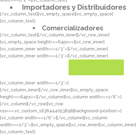
width=»»1/2″»][vc_column_text]
Importadores y Distribuidores
[/vc_column_text][vc_empty_space][vc_empty_space]
[vc_column_text]
Comercializadores
[/vc_column_text][/vc_column_inner][/vc_row_inner]
[vc_empty_space height=»»64px»»][vc_row_inner]
[vc_column_inner width=»»1/3″»][/vc_column_inner]
[vc_column_inner width=»»1/3″»][/vc_column_inner]
[vc_column_inner width=»»1/3″»]
CONOCER MÁS
[/vc_column_inner][/vc_row_inner][vc_empty_space
height=»»64px»»][/vc_column][vc_column width=»»1/6″»]
[/vc_column][/vc_row][vc_row
css=»».vc_custom_1636444053898{background-position:»]
[vc_column width=»»1/6″»][/vc_column][vc_column
width=»»2/3″»][vc_empty_space][vc_row_inner][vc_column_inner]
[vc_column_text]