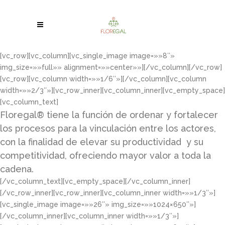
[vc_row][vc_column][vc_single_image image=»»8″»
img_size=»»full»» alignment=»»center»»][/vc_column][/vc_row]
[vc_row][vc_column width=»»1/6″»][/vc_column][vc_column
width=»»2/3″»][vc_row_inner][vc_column_inner][vc_empty_space]
[vc_column_text]
Floregal® tiene la función de ordenar y fortalecer
los procesos para la vinculación entre los actores,
con la finalidad de elevar su productividad y su
competitividad, ofreciendo mayor valor a toda la
cadena.
[/vc_column_text][vc_empty_space][/vc_column_inner]
[/vc_row_inner][vc_row_inner][vc_column_inner width=»»1/3″»]
[vc_single_image image=»»26″» img_size=»»1024×650″»]
[/vc_column_inner][vc_column_inner width=»»1/3″»]