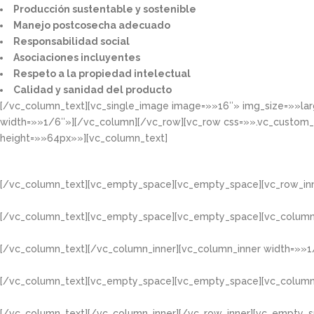
Producción sustentable y sostenible​
Manejo postcosecha adecuado​
Responsabilidad social​
Asociaciones incluyentes​
Respeto a la propiedad intelectual​​
Calidad y sanidad del producto​
[/vc_column_text][vc_single_image image=»»16″» img_size=»»la
width=»»1/6″»][/vc_column][/vc_row][vc_row css=»».vc_custom
height=»»64px»»][vc_column_text]
[/vc_column_text][vc_empty_space][vc_empty_space][vc_row_inn
[/vc_column_text][vc_empty_space][vc_empty_space][vc_column
[/vc_column_text][/vc_column_inner][vc_column_inner width=»»1
[/vc_column_text][vc_empty_space][vc_empty_space][vc_column
[/vc_column_text][/vc_column_inner][/vc_row_inner][vc_empty_s