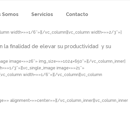
s Somos
Servicios
Contacto
olumn width=»»1/6″»][/vc_column][vc_column width=»»2/3″»]
n la finalidad de elevar su productividad y su
image image=»»26″» img_size=»»1024×650″»][/vc_column_inner]
th=»»1/3″»][vc_single_image image=»»21″»
][vc_column width=»»1/6″»][/vc_column][vc_column
rge»» alignment=»»center»»][/vc_column_inner][vc_column_inner