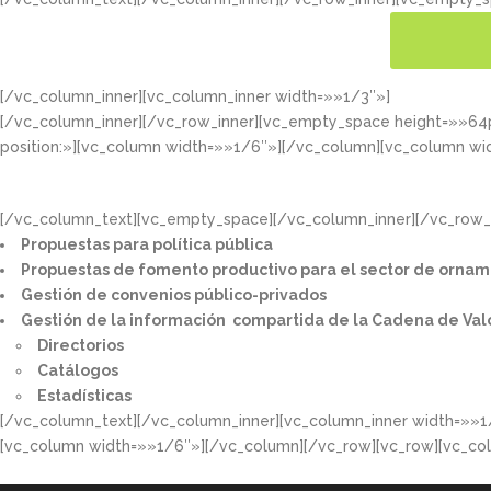
[/vc_column_inner][vc_column_inner width=»»1/3″»]
CONOC
[/vc_column_inner][/vc_row_inner][vc_empty_space height=»»6
position:»][vc_column width=»»1/6″»][/vc_column][vc_column wi
[/vc_column_text][vc_empty_space][/vc_column_inner][/vc_row_i
Propuestas para política pública​
Propuestas de fomento productivo para el sector de ornam
Gestión de convenios público-privados​
Gestión de la información compartida de la Cadena de Val
Directorios​
Catálogos​
Estadísticas
[/vc_column_text][/vc_column_inner][vc_column_inner width=»»1
[vc_column width=»»1/6″»][/vc_column][/vc_row][vc_row][vc_co