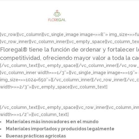
[vc_row][vc_column][vc_single_image image=»»8″» img_size=»»f
[vc_row_inner][vc_column_inner][vc_empty_space][vc_column_tex
Floregal® tiene la función de ordenar y fortalecer l
competitividad, ofreciendo mayor valor a toda la c
[/vc_column_text][vc_empty_space][/vc_column_inner][/vc_row_i
[vc_column_inner width=»»1/3″»][vc_single_image image=»»19″»
img_size=»»1024×650″»][/vc_column_inner][/vc_row_inner][/vc_
width=»»2/3″»][vc_empty_space][vc_column_text]
[/vc_column_text][vc_empty_space][vc_row_inner][vc_column_in
width=»»1/2″»][vc_column_text]
Materiales más innovadores en el mundo​
Materiales importados y producidos legalmente​
Buenas prácticas agrícolas​