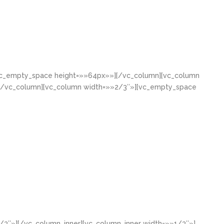
[vc_empty_space height=»»64px»»][/vc_column][vc_column
[/vc_column][vc_column width=»»2/3″»][vc_empty_space
/3″»][/vc_column_inner][vc_column_inner width=»»1/3″»]