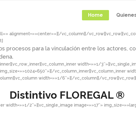
Home
Quiene
ull»» alignment=»»center»»][/vc_column][/vc_row][vc_row][vc_c
t]
os procesos para la vinculación entre los actores, co
adena.
nner][vc_row_inner][vc_column_inner width=»»1/3″»][vc_single_
 img_size=»»1024×650″»][/vc_column_inner][vc_column_inner wid
column][vc_column width=»»1/6″»][/vc_column][/vc_row][vc_row
Distintivo
FLOREGAL ®
ner width=»»1/2″»][vc_single_image image=»»17″» img_size=»»la