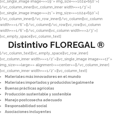
[vc_single_image image=»»19″» img_size=»»1024×650″»]
[/vc_column_inner][vc_column_inner width=»»1/3″»]
[vc_single_image image=»»21″» img_size=»»1024×650″»]
[/vc_column_inner][/vc_row_inner][/vc_column][vc_column
width=»»1/6″»][/vc_column][/vc_row][vc_row][vc_column
width=»»1/6″»][/vc_column][vc_column width=»»2/3″»]
[vc_empty_space][vc_column_text]
Distintivo
FLOREGAL ®
[/vc_column_text][vc_empty_space][vc_row_inner]
[vc_column_inner width=»»1/2″»][vc_single_image image=»»17″»
img_size=»»large»» alignment=»»center»»][/vc_column_inner]
[vc_column_inner width=»»1/2″»][vc_column_text]
Materiales más innovadores en el mundo​
Materiales importados y producidos legalmente​
Buenas prácticas agrícolas​
Producción sustentable y sostenible​
Manejo postcosecha adecuado​
Responsabilidad social​
Asociaciones incluyentes​