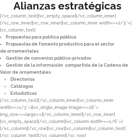
Alianzas estratégicas
[/vc_column_text][vc_empty_space][/vc_column_inner]
[/vc_row_inner][vc_row_inner][vc_column_inner width=»»2/3″»]
[vc_column_text]
Propuestas para política pública​
Propuestas de fomento productivo para el sector
de ornamentales​
Gestión de convenios público-privados​
Gestión de la información compartida de la Cadena de
Valor de ornamentales​
Directorios​
Catálogos​
Estadísticas
[/vc_column_text][/vc_column_inner][vc_column_inner
width=»»1/3″»][vc_single_image image=»»18″»
img_size=»»large»»][/vc_column_inner][/vc_row_inner]
[vc_empty_space][/vc_column][vc_column width=»»1/6″»]
[/vc_column][/vc_row][vc_row][vc_column][vc_column_text]
[/vc_column_text][/vc_column][/vc_row]