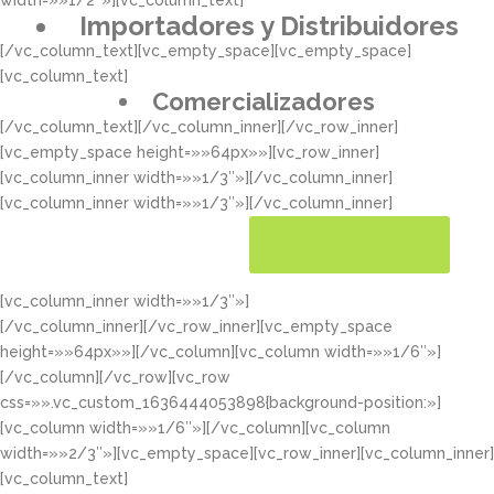
width=»»1/2″»][vc_column_text]
Importadores y Distribuidores
[/vc_column_text][vc_empty_space][vc_empty_space]
[vc_column_text]
Comercializadores
[/vc_column_text][/vc_column_inner][/vc_row_inner]
[vc_empty_space height=»»64px»»][vc_row_inner]
[vc_column_inner width=»»1/3″»][/vc_column_inner]
[vc_column_inner width=»»1/3″»][/vc_column_inner]
[vc_column_inner width=»»1/3″»]
CONOCER MÁS
[/vc_column_inner][/vc_row_inner][vc_empty_space
height=»»64px»»][/vc_column][vc_column width=»»1/6″»]
[/vc_column][/vc_row][vc_row
css=»».vc_custom_1636444053898{background-position:»]
[vc_column width=»»1/6″»][/vc_column][vc_column
width=»»2/3″»][vc_empty_space][vc_row_inner][vc_column_inner]
[vc_column_text]