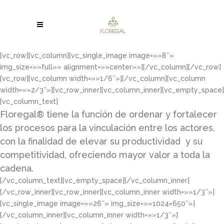
[vc_row][vc_column][vc_single_image image=»»8″»
img_size=»»full»» alignment=»»center»»][/vc_column][/vc_row]
[vc_row][vc_column width=»»1/6″»][/vc_column][vc_column
width=»»2/3″»][vc_row_inner][vc_column_inner][vc_empty_space]
[vc_column_text]
Floregal® tiene la función de ordenar y fortalecer
los procesos para la vinculación entre los actores,
con la finalidad de elevar su productividad y su
competitividad, ofreciendo mayor valor a toda la
cadena.
[/vc_column_text][vc_empty_space][/vc_column_inner]
[/vc_row_inner][vc_row_inner][vc_column_inner width=»»1/3″»]
[vc_single_image image=»»26″» img_size=»»1024×650″»]
[/vc_column_inner][vc_column_inner width=»»1/3″»]