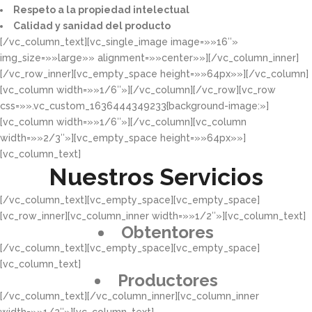
Respeto a la propiedad intelectual​​
Calidad y sanidad del producto​
[/vc_column_text][vc_single_image image=»»16″»
img_size=»»large»» alignment=»»center»»][/vc_column_inner]
[/vc_row_inner][vc_empty_space height=»»64px»»][/vc_column]
[vc_column width=»»1/6″»][/vc_column][/vc_row][vc_row
css=»».vc_custom_1636444349233{background-image:»]
[vc_column width=»»1/6″»][/vc_column][vc_column
width=»»2/3″»][vc_empty_space height=»»64px»»]
[vc_column_text]
Nuestros Servicios
[/vc_column_text][vc_empty_space][vc_empty_space]
[vc_row_inner][vc_column_inner width=»»1/2″»][vc_column_text]
Obtentores
[/vc_column_text][vc_empty_space][vc_empty_space]
[vc_column_text]
Productores
[/vc_column_text][/vc_column_inner][vc_column_inner