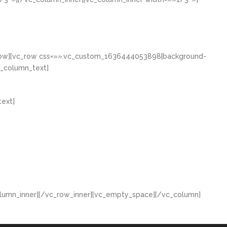
_row][vc_row css=»».vc_custom_1636444053898{background-
c_column_text]
ext]
lumn_inner][/vc_row_inner][vc_empty_space][/vc_column]