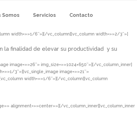
s Somos
Servicios
Contacto
olumn width=»»1/6″»][/vc_column][vc_column width=»»2/3″»]
n la finalidad de elevar su productividad y su
image image=»»26″» img_size=»»1024×650″»][/vc_column_inner]
th=»»1/3″»][vc_single_image image=»»21″»
][vc_column width=»»1/6″»][/vc_column][vc_column
rge»» alignment=»»center»»][/vc_column_inner][vc_column_inner