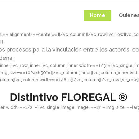
Home
Quiene
ull»» alignment=»»center»»][/vc_column][/vc_row][vc_row][vc_c
t]
os procesos para la vinculación entre los actores, co
adena.
nner][vc_row_inner][vc_column_inner width=»»1/3″»][vc_single_
 img_size=»»1024×650″»][/vc_column_inner][vc_column_inner wid
column][vc_column width=»»1/6″»][/vc_column][/vc_row][vc_row
Distintivo
FLOREGAL ®
ner width=»»1/2″»][vc_single_image image=»»17″» img_size=»»la