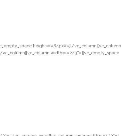
[vc_empty_space height=»»64px»»][/vc_column][vc_column
[/vc_column][vc_column width=»»2/3″»][vc_empty_space
/3″»][/vc_column_inner][vc_column_inner width=»»1/3″»]