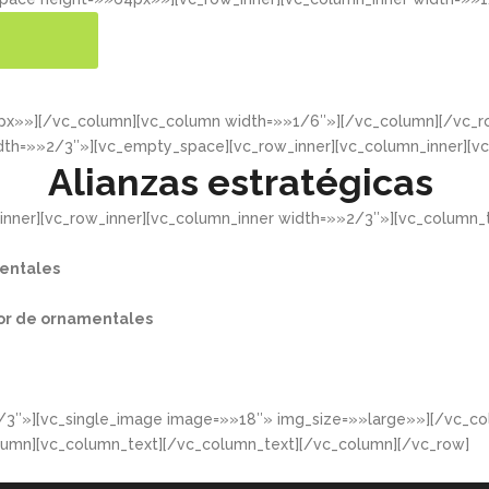
ER MÁS
4px»»][/vc_column][vc_column width=»»1/6″»][/vc_column][/vc
dth=»»2/3″»][vc_empty_space][vc_row_inner][vc_column_inner][v
Alianzas estratégicas
nner][vc_row_inner][vc_column_inner width=»»2/3″»][vc_column_t
entales​
or de ornamentales​
/3″»][vc_single_image image=»»18″» img_size=»»large»»][/vc_co
lumn][vc_column_text][/vc_column_text][/vc_column][/vc_row]