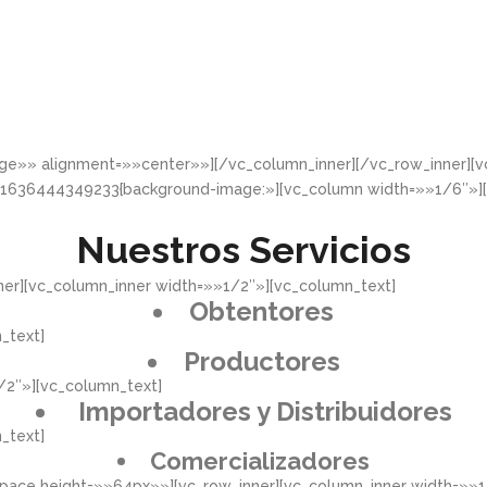
rge»» alignment=»»center»»][/vc_column_inner][/vc_row_inner]
_1636444349233{background-image:»][vc_column width=»»1/6″»]
Nuestros Servicios
er][vc_column_inner width=»»1/2″»][vc_column_text]
Obtentores
_text]
Productores
/2″»][vc_column_text]
Importadores y Distribuidores
_text]
Comercializadores
pace height=»»64px»»][vc_row_inner][vc_column_inner width=»»1