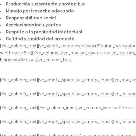
Producción sustentable y sostenible​
Manejo postcosecha adecuado​
Responsabilidad social​
Asociaciones incluyentes​
Respeto a la propiedad intelectual​​
Calidad y sanidad del producto​
[/vc_column_text][vc_single_image image=»»16″» img_size=»»la
width=»»1/6″»][/vc_column][/vc_row][vc_row css=»».vc_custom
height=»»64px»»][vc_column_text]
[/vc_column_text][vc_empty_space][vc_empty_space][vc_row_inn
[/vc_column_text][vc_empty_space][vc_empty_space][vc_column
[/vc_column_text][/vc_column_inner][vc_column_inner width=»»1
[/vc_column_text][vc_empty_space][vc_empty_space][vc_column
[/vc_column_text][/vc_column_inner][/vc_row_inner][vc_empty_s