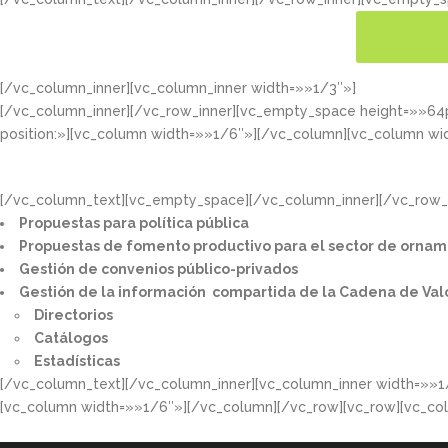
[/vc_column_inner][vc_column_inner width=»»1/3″»]
CONOC
[/vc_column_inner][/vc_row_inner][vc_empty_space height=»»6
position:»][vc_column width=»»1/6″»][/vc_column][vc_column wi
[/vc_column_text][vc_empty_space][/vc_column_inner][/vc_row_i
Propuestas para política pública​
Propuestas de fomento productivo para el sector de ornam
Gestión de convenios público-privados​
Gestión de la información compartida de la Cadena de Val
Directorios​
Catálogos​
Estadísticas
[/vc_column_text][/vc_column_inner][vc_column_inner width=»»1
[vc_column width=»»1/6″»][/vc_column][/vc_row][vc_row][vc_co