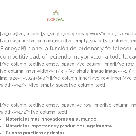
[vc_row][vc_column][vc_single_image image=»»8″» img_size=»»f
[vc_row_inner][vc_column_inner][vc_empty_space][vc_column_tex
Floregal® tiene la función de ordenar y fortalecer l
competitividad, ofreciendo mayor valor a toda la c
[/vc_column_text][vc_empty_space][/vc_column_inner][/vc_row_i
[vc_column_inner width=»»1/3″»][vc_single_image image=»»19″»
img_size=»»1024×650″»][/vc_column_inner][/vc_row_inner][/vc_
width=»»2/3″»][vc_empty_space][vc_column_text]
[/vc_column_text][vc_empty_space][vc_row_inner][vc_column_in
width=»»1/2″»][vc_column_text]
Materiales más innovadores en el mundo​
Materiales importados y producidos legalmente​
Buenas prácticas agrícolas​