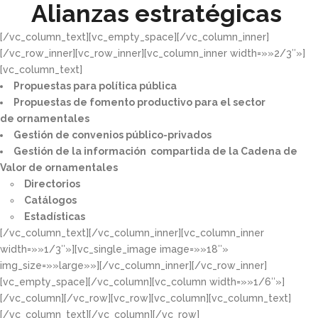
Alianzas estratégicas
[/vc_column_text][vc_empty_space][/vc_column_inner]
[/vc_row_inner][vc_row_inner][vc_column_inner width=»»2/3″»]
[vc_column_text]
Propuestas para política pública​
Propuestas de fomento productivo para el sector
de ornamentales​
Gestión de convenios público-privados​
Gestión de la información compartida de la Cadena de
Valor de ornamentales​
Directorios​
Catálogos​
Estadísticas
[/vc_column_text][/vc_column_inner][vc_column_inner
width=»»1/3″»][vc_single_image image=»»18″»
img_size=»»large»»][/vc_column_inner][/vc_row_inner]
[vc_empty_space][/vc_column][vc_column width=»»1/6″»]
[/vc_column][/vc_row][vc_row][vc_column][vc_column_text]
[/vc_column_text][/vc_column][/vc_row]