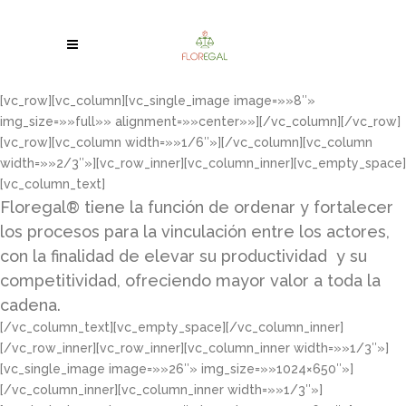
[vc_row][vc_column][vc_single_image image=»»8″»
img_size=»»full»» alignment=»»center»»][/vc_column][/vc_row]
[vc_row][vc_column width=»»1/6″»][/vc_column][vc_column
width=»»2/3″»][vc_row_inner][vc_column_inner][vc_empty_space]
[vc_column_text]
Floregal® tiene la función de ordenar y fortalecer
los procesos para la vinculación entre los actores,
con la finalidad de elevar su productividad y su
competitividad, ofreciendo mayor valor a toda la
cadena.
[/vc_column_text][vc_empty_space][/vc_column_inner]
[/vc_row_inner][vc_row_inner][vc_column_inner width=»»1/3″»]
[vc_single_image image=»»26″» img_size=»»1024×650″»]
[/vc_column_inner][vc_column_inner width=»»1/3″»]