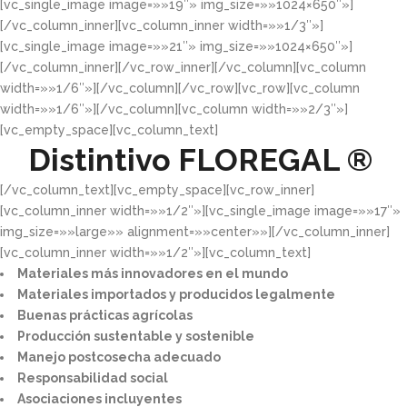
[vc_single_image image=»»19″» img_size=»»1024×650″»]
[/vc_column_inner][vc_column_inner width=»»1/3″»]
[vc_single_image image=»»21″» img_size=»»1024×650″»]
[/vc_column_inner][/vc_row_inner][/vc_column][vc_column
width=»»1/6″»][/vc_column][/vc_row][vc_row][vc_column
width=»»1/6″»][/vc_column][vc_column width=»»2/3″»]
[vc_empty_space][vc_column_text]
Distintivo
FLOREGAL ®
[/vc_column_text][vc_empty_space][vc_row_inner]
[vc_column_inner width=»»1/2″»][vc_single_image image=»»17″»
img_size=»»large»» alignment=»»center»»][/vc_column_inner]
[vc_column_inner width=»»1/2″»][vc_column_text]
Materiales más innovadores en el mundo​
Materiales importados y producidos legalmente​
Buenas prácticas agrícolas​
Producción sustentable y sostenible​
Manejo postcosecha adecuado​
Responsabilidad social​
Asociaciones incluyentes​