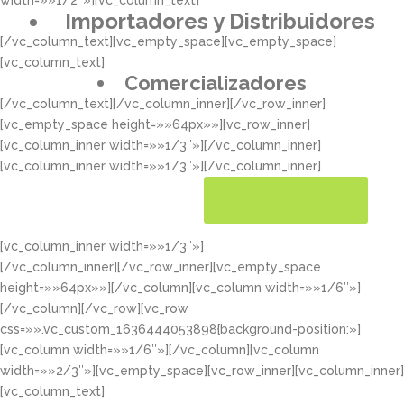
width=»»1/2″»][vc_column_text]
Importadores y Distribuidores
[/vc_column_text][vc_empty_space][vc_empty_space]
[vc_column_text]
Comercializadores
[/vc_column_text][/vc_column_inner][/vc_row_inner]
[vc_empty_space height=»»64px»»][vc_row_inner]
[vc_column_inner width=»»1/3″»][/vc_column_inner]
[vc_column_inner width=»»1/3″»][/vc_column_inner]
[vc_column_inner width=»»1/3″»]
CONOCER MÁS
[/vc_column_inner][/vc_row_inner][vc_empty_space
height=»»64px»»][/vc_column][vc_column width=»»1/6″»]
[/vc_column][/vc_row][vc_row
css=»».vc_custom_1636444053898{background-position:»]
[vc_column width=»»1/6″»][/vc_column][vc_column
width=»»2/3″»][vc_empty_space][vc_row_inner][vc_column_inner]
[vc_column_text]