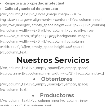
Respeto a la propiedad intelectual​​
Calidad y sanidad del producto​
[/vc_column_text][vc_single_image image=»»16″»
img_size=»»large»» alignment=»»center»»][/vc_column_inner]
[/vc_row_inner][vc_empty_space height=»»64px»»][/vc_column]
[vc_column width=»»1/6″»][/vc_column][/vc_row][vc_row
css=»».vc_custom_1636444349233{background-image:»]
[vc_column width=»»1/6″»][/vc_column][vc_column
width=»»2/3″»][vc_empty_space height=»»64px»»]
[vc_column_text]
Nuestros Servicios
[/vc_column_text][vc_empty_space][vc_empty_space]
[vc_row_inner][vc_column_inner width=»»1/2″»][vc_column_text]
Obtentores
[/vc_column_text][vc_empty_space][vc_empty_space]
[vc_column_text]
Productores
[/vc_column_text][/vc_column_inner][vc_column_inner