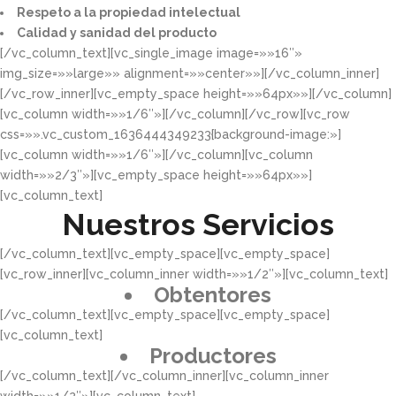
Respeto a la propiedad intelectual​​
Calidad y sanidad del producto​
[/vc_column_text][vc_single_image image=»»16″»
img_size=»»large»» alignment=»»center»»][/vc_column_inner]
[/vc_row_inner][vc_empty_space height=»»64px»»][/vc_column]
[vc_column width=»»1/6″»][/vc_column][/vc_row][vc_row
css=»».vc_custom_1636444349233{background-image:»]
[vc_column width=»»1/6″»][/vc_column][vc_column
width=»»2/3″»][vc_empty_space height=»»64px»»]
[vc_column_text]
Nuestros Servicios
[/vc_column_text][vc_empty_space][vc_empty_space]
[vc_row_inner][vc_column_inner width=»»1/2″»][vc_column_text]
Obtentores
[/vc_column_text][vc_empty_space][vc_empty_space]
[vc_column_text]
Productores
[/vc_column_text][/vc_column_inner][vc_column_inner