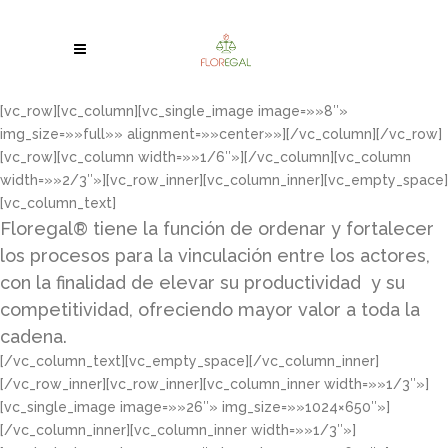
[vc_row][vc_column][vc_single_image image=»»8″»
img_size=»»full»» alignment=»»center»»][/vc_column][/vc_row]
[vc_row][vc_column width=»»1/6″»][/vc_column][vc_column
width=»»2/3″»][vc_row_inner][vc_column_inner][vc_empty_space]
[vc_column_text]
Floregal® tiene la función de ordenar y fortalecer
los procesos para la vinculación entre los actores,
con la finalidad de elevar su productividad y su
competitividad, ofreciendo mayor valor a toda la
cadena.
[/vc_column_text][vc_empty_space][/vc_column_inner]
[/vc_row_inner][vc_row_inner][vc_column_inner width=»»1/3″»]
[vc_single_image image=»»26″» img_size=»»1024×650″»]
[/vc_column_inner][vc_column_inner width=»»1/3″»]