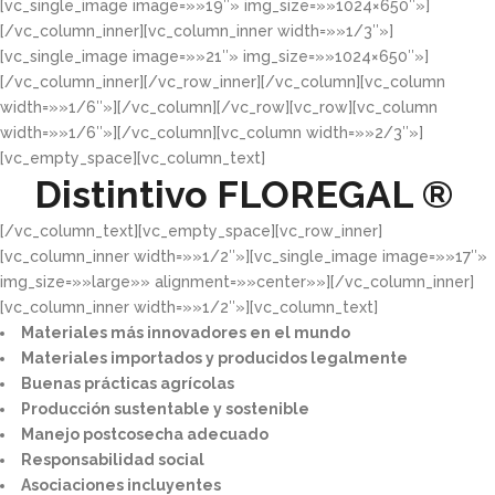
[vc_single_image image=»»19″» img_size=»»1024×650″»]
[/vc_column_inner][vc_column_inner width=»»1/3″»]
[vc_single_image image=»»21″» img_size=»»1024×650″»]
[/vc_column_inner][/vc_row_inner][/vc_column][vc_column
width=»»1/6″»][/vc_column][/vc_row][vc_row][vc_column
width=»»1/6″»][/vc_column][vc_column width=»»2/3″»]
[vc_empty_space][vc_column_text]
Distintivo
FLOREGAL ®
[/vc_column_text][vc_empty_space][vc_row_inner]
[vc_column_inner width=»»1/2″»][vc_single_image image=»»17″»
img_size=»»large»» alignment=»»center»»][/vc_column_inner]
[vc_column_inner width=»»1/2″»][vc_column_text]
Materiales más innovadores en el mundo​
Materiales importados y producidos legalmente​
Buenas prácticas agrícolas​
Producción sustentable y sostenible​
Manejo postcosecha adecuado​
Responsabilidad social​
Asociaciones incluyentes​