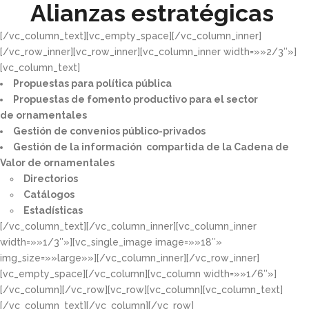
Alianzas estratégicas
[/vc_column_text][vc_empty_space][/vc_column_inner]
[/vc_row_inner][vc_row_inner][vc_column_inner width=»»2/3″»]
[vc_column_text]
Propuestas para política pública​
Propuestas de fomento productivo para el sector
de ornamentales​
Gestión de convenios público-privados​
Gestión de la información compartida de la Cadena de
Valor de ornamentales​
Directorios​
Catálogos​
Estadísticas
[/vc_column_text][/vc_column_inner][vc_column_inner
width=»»1/3″»][vc_single_image image=»»18″»
img_size=»»large»»][/vc_column_inner][/vc_row_inner]
[vc_empty_space][/vc_column][vc_column width=»»1/6″»]
[/vc_column][/vc_row][vc_row][vc_column][vc_column_text]
[/vc_column_text][/vc_column][/vc_row]