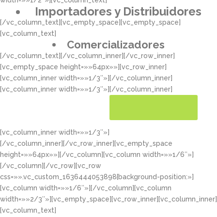
width=»»1/2″»][vc_column_text]
Importadores y Distribuidores
[/vc_column_text][vc_empty_space][vc_empty_space]
[vc_column_text]
Comercializadores
[/vc_column_text][/vc_column_inner][/vc_row_inner]
[vc_empty_space height=»»64px»»][vc_row_inner]
[vc_column_inner width=»»1/3″»][/vc_column_inner]
[vc_column_inner width=»»1/3″»][/vc_column_inner]
[vc_column_inner width=»»1/3″»]
CONOCER MÁS
[/vc_column_inner][/vc_row_inner][vc_empty_space
height=»»64px»»][/vc_column][vc_column width=»»1/6″»]
[/vc_column][/vc_row][vc_row
css=»».vc_custom_1636444053898{background-position:»]
[vc_column width=»»1/6″»][/vc_column][vc_column
width=»»2/3″»][vc_empty_space][vc_row_inner][vc_column_inner]
[vc_column_text]