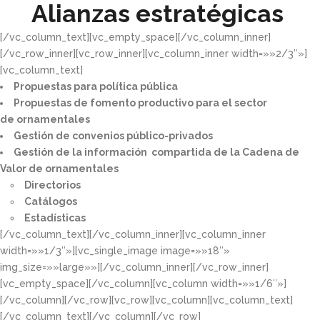
Alianzas estratégicas
[/vc_column_text][vc_empty_space][/vc_column_inner]
[/vc_row_inner][vc_row_inner][vc_column_inner width=»»2/3″»]
[vc_column_text]
Propuestas para política pública​
Propuestas de fomento productivo para el sector
de ornamentales​
Gestión de convenios público-privados​
Gestión de la información compartida de la Cadena de
Valor de ornamentales​
Directorios​
Catálogos​
Estadísticas
[/vc_column_text][/vc_column_inner][vc_column_inner
width=»»1/3″»][vc_single_image image=»»18″»
img_size=»»large»»][/vc_column_inner][/vc_row_inner]
[vc_empty_space][/vc_column][vc_column width=»»1/6″»]
[/vc_column][/vc_row][vc_row][vc_column][vc_column_text]
[/vc_column_text][/vc_column][/vc_row]