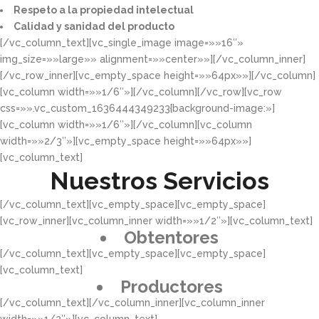
Respeto a la propiedad intelectual​​
Calidad y sanidad del producto​
[/vc_column_text][vc_single_image image=»»16″»
img_size=»»large»» alignment=»»center»»][/vc_column_inner]
[/vc_row_inner][vc_empty_space height=»»64px»»][/vc_column]
[vc_column width=»»1/6″»][/vc_column][/vc_row][vc_row
css=»».vc_custom_1636444349233{background-image:»]
[vc_column width=»»1/6″»][/vc_column][vc_column
width=»»2/3″»][vc_empty_space height=»»64px»»]
[vc_column_text]
Nuestros Servicios
[/vc_column_text][vc_empty_space][vc_empty_space]
[vc_row_inner][vc_column_inner width=»»1/2″»][vc_column_text]
Obtentores
[/vc_column_text][vc_empty_space][vc_empty_space]
[vc_column_text]
Productores
[/vc_column_text][/vc_column_inner][vc_column_inner