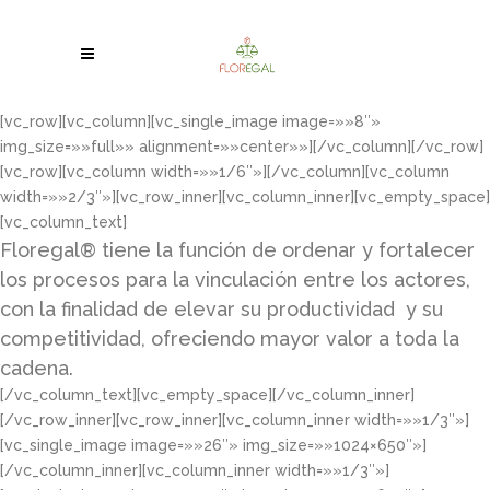
[vc_row][vc_column][vc_single_image image=»»8″»
img_size=»»full»» alignment=»»center»»][/vc_column][/vc_row]
[vc_row][vc_column width=»»1/6″»][/vc_column][vc_column
width=»»2/3″»][vc_row_inner][vc_column_inner][vc_empty_space]
[vc_column_text]
Floregal® tiene la función de ordenar y fortalecer
los procesos para la vinculación entre los actores,
con la finalidad de elevar su productividad y su
competitividad, ofreciendo mayor valor a toda la
cadena.
[/vc_column_text][vc_empty_space][/vc_column_inner]
[/vc_row_inner][vc_row_inner][vc_column_inner width=»»1/3″»]
[vc_single_image image=»»26″» img_size=»»1024×650″»]
[/vc_column_inner][vc_column_inner width=»»1/3″»]