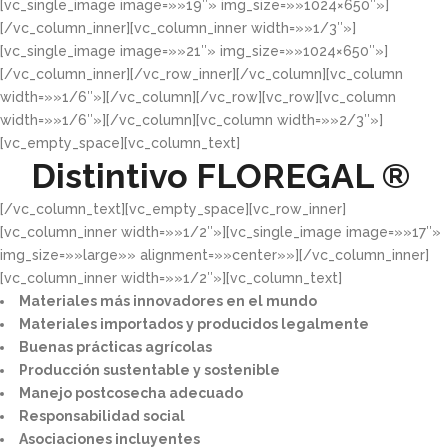
[vc_single_image image=»»19″» img_size=»»1024×650″»]
[/vc_column_inner][vc_column_inner width=»»1/3″»]
[vc_single_image image=»»21″» img_size=»»1024×650″»]
[/vc_column_inner][/vc_row_inner][/vc_column][vc_column
width=»»1/6″»][/vc_column][/vc_row][vc_row][vc_column
width=»»1/6″»][/vc_column][vc_column width=»»2/3″»]
[vc_empty_space][vc_column_text]
Distintivo
FLOREGAL ®
[/vc_column_text][vc_empty_space][vc_row_inner]
[vc_column_inner width=»»1/2″»][vc_single_image image=»»17″»
img_size=»»large»» alignment=»»center»»][/vc_column_inner]
[vc_column_inner width=»»1/2″»][vc_column_text]
Materiales más innovadores en el mundo​
Materiales importados y producidos legalmente​
Buenas prácticas agrícolas​
Producción sustentable y sostenible​
Manejo postcosecha adecuado​
Responsabilidad social​
Asociaciones incluyentes​