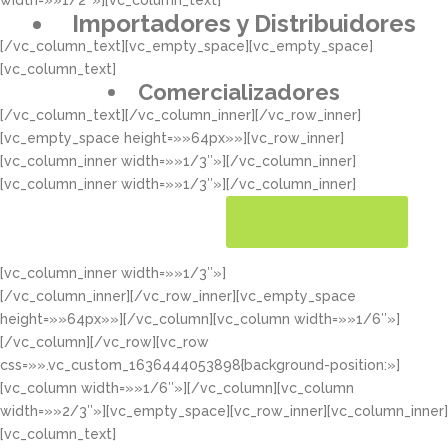
width=»»1/2″»][vc_column_text]
Importadores y Distribuidores
[/vc_column_text][vc_empty_space][vc_empty_space]
[vc_column_text]
Comercializadores
[/vc_column_text][/vc_column_inner][/vc_row_inner]
[vc_empty_space height=»»64px»»][vc_row_inner]
[vc_column_inner width=»»1/3″»][/vc_column_inner]
[vc_column_inner width=»»1/3″»][/vc_column_inner]
[vc_column_inner width=»»1/3″»]
CONOCER MÁS
[/vc_column_inner][/vc_row_inner][vc_empty_space
height=»»64px»»][/vc_column][vc_column width=»»1/6″»]
[/vc_column][/vc_row][vc_row
css=»».vc_custom_1636444053898{background-position:»]
[vc_column width=»»1/6″»][/vc_column][vc_column
width=»»2/3″»][vc_empty_space][vc_row_inner][vc_column_inner]
[vc_column_text]