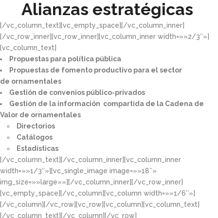
Alianzas estratégicas
[/vc_column_text][vc_empty_space][/vc_column_inner]
[/vc_row_inner][vc_row_inner][vc_column_inner width=»»2/3″»]
[vc_column_text]
Propuestas para política pública​
Propuestas de fomento productivo para el sector
de ornamentales​
Gestión de convenios público-privados​
Gestión de la información compartida de la Cadena de
Valor de ornamentales​
Directorios​
Catálogos​
Estadísticas
[/vc_column_text][/vc_column_inner][vc_column_inner
width=»»1/3″»][vc_single_image image=»»18″»
img_size=»»large»»][/vc_column_inner][/vc_row_inner]
[vc_empty_space][/vc_column][vc_column width=»»1/6″»]
[/vc_column][/vc_row][vc_row][vc_column][vc_column_text]
[/vc_column_text][/vc_column][/vc_row]