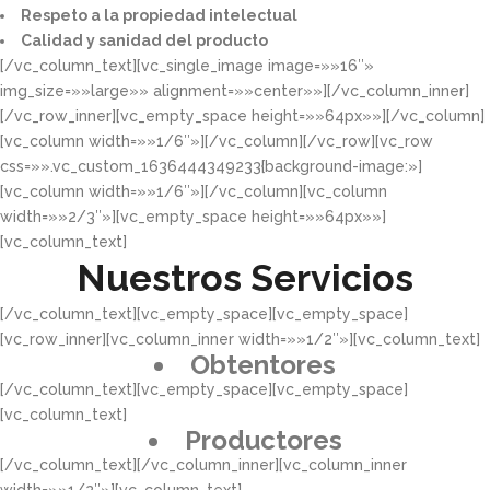
Respeto a la propiedad intelectual​​
Calidad y sanidad del producto​
[/vc_column_text][vc_single_image image=»»16″»
img_size=»»large»» alignment=»»center»»][/vc_column_inner]
[/vc_row_inner][vc_empty_space height=»»64px»»][/vc_column]
[vc_column width=»»1/6″»][/vc_column][/vc_row][vc_row
css=»».vc_custom_1636444349233{background-image:»]
[vc_column width=»»1/6″»][/vc_column][vc_column
width=»»2/3″»][vc_empty_space height=»»64px»»]
[vc_column_text]
Nuestros Servicios
[/vc_column_text][vc_empty_space][vc_empty_space]
[vc_row_inner][vc_column_inner width=»»1/2″»][vc_column_text]
Obtentores
[/vc_column_text][vc_empty_space][vc_empty_space]
[vc_column_text]
Productores
[/vc_column_text][/vc_column_inner][vc_column_inner