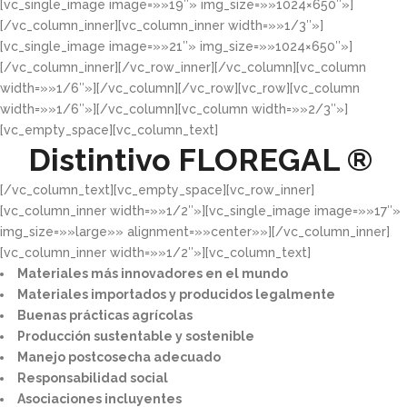
[vc_single_image image=»»19″» img_size=»»1024×650″»]
[/vc_column_inner][vc_column_inner width=»»1/3″»]
[vc_single_image image=»»21″» img_size=»»1024×650″»]
[/vc_column_inner][/vc_row_inner][/vc_column][vc_column
width=»»1/6″»][/vc_column][/vc_row][vc_row][vc_column
width=»»1/6″»][/vc_column][vc_column width=»»2/3″»]
[vc_empty_space][vc_column_text]
Distintivo
FLOREGAL ®
[/vc_column_text][vc_empty_space][vc_row_inner]
[vc_column_inner width=»»1/2″»][vc_single_image image=»»17″»
img_size=»»large»» alignment=»»center»»][/vc_column_inner]
[vc_column_inner width=»»1/2″»][vc_column_text]
Materiales más innovadores en el mundo​
Materiales importados y producidos legalmente​
Buenas prácticas agrícolas​
Producción sustentable y sostenible​
Manejo postcosecha adecuado​
Responsabilidad social​
Asociaciones incluyentes​