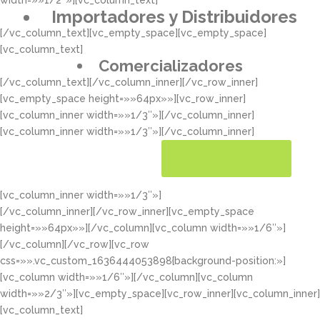
width=»»1/2″»][vc_column_text]
Importadores y Distribuidores
[/vc_column_text][vc_empty_space][vc_empty_space]
[vc_column_text]
Comercializadores
[/vc_column_text][/vc_column_inner][/vc_row_inner]
[vc_empty_space height=»»64px»»][vc_row_inner]
[vc_column_inner width=»»1/3″»][/vc_column_inner]
[vc_column_inner width=»»1/3″»][/vc_column_inner]
[vc_column_inner width=»»1/3″»]
CONOCER MÁS
[/vc_column_inner][/vc_row_inner][vc_empty_space
height=»»64px»»][/vc_column][vc_column width=»»1/6″»]
[/vc_column][/vc_row][vc_row
css=»».vc_custom_1636444053898{background-position:»]
[vc_column width=»»1/6″»][/vc_column][vc_column
width=»»2/3″»][vc_empty_space][vc_row_inner][vc_column_inner]
[vc_column_text]