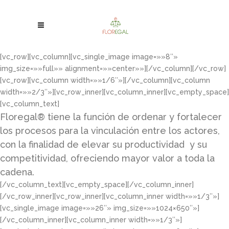
[vc_row][vc_column][vc_single_image image=»»8″»
img_size=»»full»» alignment=»»center»»][/vc_column][/vc_row]
[vc_row][vc_column width=»»1/6″»][/vc_column][vc_column
width=»»2/3″»][vc_row_inner][vc_column_inner][vc_empty_space]
[vc_column_text]
Floregal® tiene la función de ordenar y fortalecer
los procesos para la vinculación entre los actores,
con la finalidad de elevar su productividad y su
competitividad, ofreciendo mayor valor a toda la
cadena.
[/vc_column_text][vc_empty_space][/vc_column_inner]
[/vc_row_inner][vc_row_inner][vc_column_inner width=»»1/3″»]
[vc_single_image image=»»26″» img_size=»»1024×650″»]
[/vc_column_inner][vc_column_inner width=»»1/3″»]