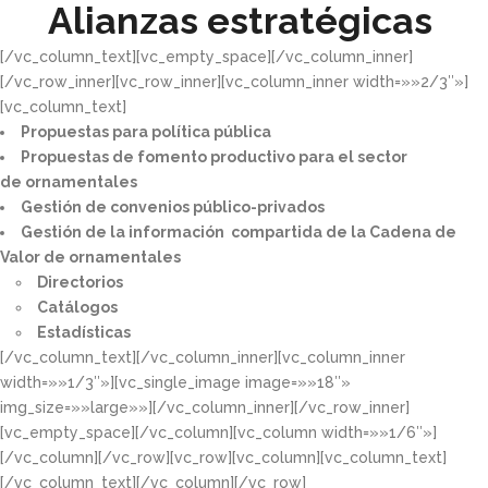
Alianzas estratégicas
[/vc_column_text][vc_empty_space][/vc_column_inner]
[/vc_row_inner][vc_row_inner][vc_column_inner width=»»2/3″»]
[vc_column_text]
Propuestas para política pública​
Propuestas de fomento productivo para el sector
de ornamentales​
Gestión de convenios público-privados​
Gestión de la información compartida de la Cadena de
Valor de ornamentales​
Directorios​
Catálogos​
Estadísticas
[/vc_column_text][/vc_column_inner][vc_column_inner
width=»»1/3″»][vc_single_image image=»»18″»
img_size=»»large»»][/vc_column_inner][/vc_row_inner]
[vc_empty_space][/vc_column][vc_column width=»»1/6″»]
[/vc_column][/vc_row][vc_row][vc_column][vc_column_text]
[/vc_column_text][/vc_column][/vc_row]