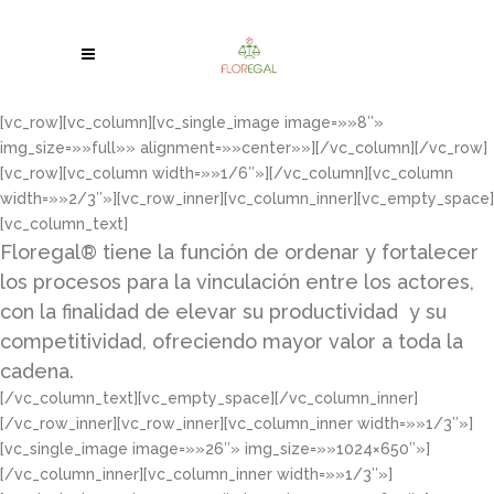
[vc_row][vc_column][vc_single_image image=»»8″»
img_size=»»full»» alignment=»»center»»][/vc_column][/vc_row]
[vc_row][vc_column width=»»1/6″»][/vc_column][vc_column
width=»»2/3″»][vc_row_inner][vc_column_inner][vc_empty_space]
[vc_column_text]
Floregal® tiene la función de ordenar y fortalecer
los procesos para la vinculación entre los actores,
con la finalidad de elevar su productividad y su
competitividad, ofreciendo mayor valor a toda la
cadena.
[/vc_column_text][vc_empty_space][/vc_column_inner]
[/vc_row_inner][vc_row_inner][vc_column_inner width=»»1/3″»]
[vc_single_image image=»»26″» img_size=»»1024×650″»]
[/vc_column_inner][vc_column_inner width=»»1/3″»]