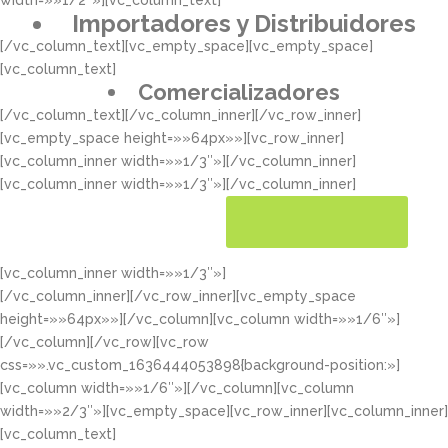
width=»»1/2″»][vc_column_text]
Importadores y Distribuidores
[/vc_column_text][vc_empty_space][vc_empty_space]
[vc_column_text]
Comercializadores
[/vc_column_text][/vc_column_inner][/vc_row_inner]
[vc_empty_space height=»»64px»»][vc_row_inner]
[vc_column_inner width=»»1/3″»][/vc_column_inner]
[vc_column_inner width=»»1/3″»][/vc_column_inner]
[vc_column_inner width=»»1/3″»]
CONOCER MÁS
[/vc_column_inner][/vc_row_inner][vc_empty_space
height=»»64px»»][/vc_column][vc_column width=»»1/6″»]
[/vc_column][/vc_row][vc_row
css=»».vc_custom_1636444053898{background-position:»]
[vc_column width=»»1/6″»][/vc_column][vc_column
width=»»2/3″»][vc_empty_space][vc_row_inner][vc_column_inner]
[vc_column_text]