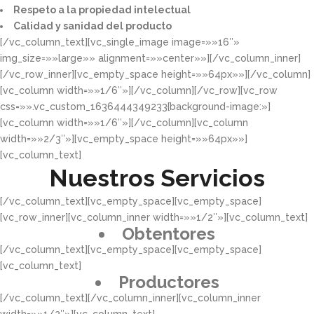
Respeto a la propiedad intelectual​​
Calidad y sanidad del producto​
[/vc_column_text][vc_single_image image=»»16″»
img_size=»»large»» alignment=»»center»»][/vc_column_inner]
[/vc_row_inner][vc_empty_space height=»»64px»»][/vc_column]
[vc_column width=»»1/6″»][/vc_column][/vc_row][vc_row
css=»».vc_custom_1636444349233{background-image:»]
[vc_column width=»»1/6″»][/vc_column][vc_column
width=»»2/3″»][vc_empty_space height=»»64px»»]
[vc_column_text]
Nuestros Servicios
[/vc_column_text][vc_empty_space][vc_empty_space]
[vc_row_inner][vc_column_inner width=»»1/2″»][vc_column_text]
Obtentores
[/vc_column_text][vc_empty_space][vc_empty_space]
[vc_column_text]
Productores
[/vc_column_text][/vc_column_inner][vc_column_inner