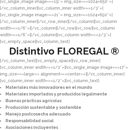
[vc_single_image image=»»19″» img_size=»»1024×650″»]
[/vc_column_inner][vc_column_inner width=»»1/3″»]
[vc_single_image image=»»21″» img_size=»»1024×650″»]
[/vc_column_inner][/vc_row_inner][/vc_column][vc_column
width=»»1/6″»][/vc_column][/vc_row][vc_row][vc_column
width=»»1/6″»][/vc_column][vc_column width=»»2/3″»]
[vc_empty_space][vc_column_text]
Distintivo
FLOREGAL ®
[/vc_column_text][vc_empty_space][vc_row_inner]
[vc_column_inner width=»»1/2″»][vc_single_image image=»»17″»
img_size=»»large»» alignment=»»center»»][/vc_column_inner]
[vc_column_inner width=»»1/2″»][vc_column_text]
Materiales más innovadores en el mundo​
Materiales importados y producidos legalmente​
Buenas prácticas agrícolas​
Producción sustentable y sostenible​
Manejo postcosecha adecuado​
Responsabilidad social​
Asociaciones incluyentes​