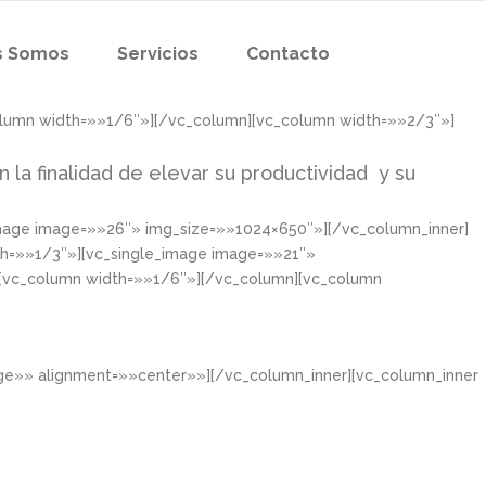
s Somos
Servicios
Contacto
olumn width=»»1/6″»][/vc_column][vc_column width=»»2/3″»]
n la finalidad de elevar su productividad y su
image image=»»26″» img_size=»»1024×650″»][/vc_column_inner]
th=»»1/3″»][vc_single_image image=»»21″»
][vc_column width=»»1/6″»][/vc_column][vc_column
rge»» alignment=»»center»»][/vc_column_inner][vc_column_inner