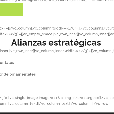
ER MÁS
4px»»][/vc_column][vc_column width=»»1/6″»][/vc_column][/vc
dth=»»2/3″»][vc_empty_space][vc_row_inner][vc_column_inner][v
Alianzas estratégicas
nner][vc_row_inner][vc_column_inner width=»»2/3″»][vc_column_t
entales​
or de ornamentales​
/3″»][vc_single_image image=»»18″» img_size=»»large»»][/vc_co
lumn][vc_column_text][/vc_column_text][/vc_column][/vc_row]