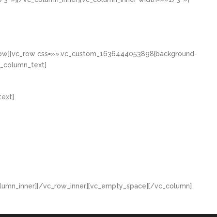
_row][vc_row css=»».vc_custom_1636444053898{background-
c_column_text]
ext]
lumn_inner][/vc_row_inner][vc_empty_space][/vc_column]