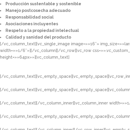
Producción sustentable y sostenible​
Manejo postcosecha adecuado​
Responsabilidad social​
Asociaciones incluyentes​
Respeto a la propiedad intelectual​​
Calidad y sanidad del producto​
[/vc_column_text][vc_single_image image=»»16″» img_size=»»la
width=»»1/6″»][/vc_column][/vc_row][vc_row css=»».vc_custom
height=»»64px»»][vc_column_text]
[/vc_column_text][vc_empty_space][vc_empty_space][vc_row_inn
[/vc_column_text][vc_empty_space][vc_empty_space][vc_column
[/vc_column_text][/vc_column_inner][vc_column_inner width=»»1
[/vc_column_text][vc_empty_space][vc_empty_space][vc_column
[/vc_column_text][/vc_column_inner][/vc_row_inner][vc_empty_s