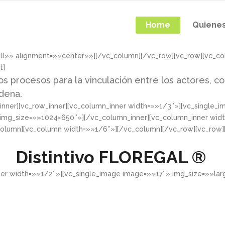
Home
Quiene
ull»» alignment=»»center»»][/vc_column][/vc_row][vc_row][vc_c
t]
os procesos para la vinculación entre los actores, co
adena.
nner][vc_row_inner][vc_column_inner width=»»1/3″»][vc_single_
 img_size=»»1024×650″»][/vc_column_inner][vc_column_inner wid
column][vc_column width=»»1/6″»][/vc_column][/vc_row][vc_row
Distintivo
FLOREGAL ®
ner width=»»1/2″»][vc_single_image image=»»17″» img_size=»»la