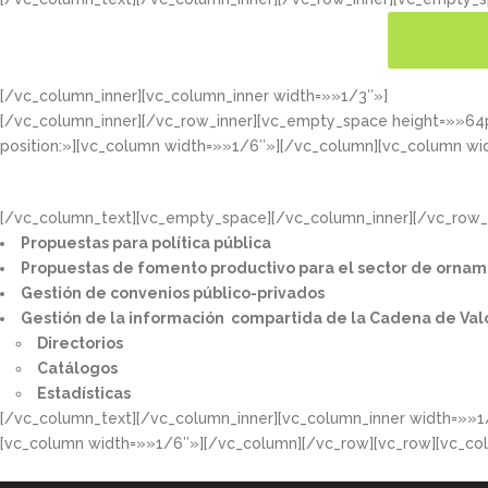
[/vc_column_inner][vc_column_inner width=»»1/3″»]
CONOC
[/vc_column_inner][/vc_row_inner][vc_empty_space height=»»6
position:»][vc_column width=»»1/6″»][/vc_column][vc_column wi
[/vc_column_text][vc_empty_space][/vc_column_inner][/vc_row_i
Propuestas para política pública​
Propuestas de fomento productivo para el sector de ornam
Gestión de convenios público-privados​
Gestión de la información compartida de la Cadena de Val
Directorios​
Catálogos​
Estadísticas
[/vc_column_text][/vc_column_inner][vc_column_inner width=»»1
[vc_column width=»»1/6″»][/vc_column][/vc_row][vc_row][vc_co