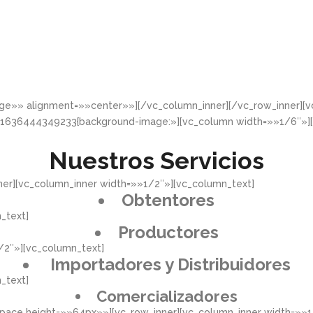
rge»» alignment=»»center»»][/vc_column_inner][/vc_row_inner]
_1636444349233{background-image:»][vc_column width=»»1/6″»]
Nuestros Servicios
er][vc_column_inner width=»»1/2″»][vc_column_text]
Obtentores
_text]
Productores
/2″»][vc_column_text]
Importadores y Distribuidores
_text]
Comercializadores
pace height=»»64px»»][vc_row_inner][vc_column_inner width=»»1