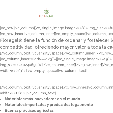
[vc_row][vc_column][vc_single_image image=»»8″» img_size=»»f
[vc_row_inner][vc_column_inner][vc_empty_space][vc_column_tex
Floregal® tiene la función de ordenar y fortalecer l
competitividad, ofreciendo mayor valor a toda la c
[/vc_column_text][vc_empty_space][/vc_column_inner][/vc_row_i
[vc_column_inner width=»»1/3″»][vc_single_image image=»»19″»
img_size=»»1024×650″»][/vc_column_inner][/vc_row_inner][/vc_
width=»»2/3″»][vc_empty_space][vc_column_text]
[/vc_column_text][vc_empty_space][vc_row_inner][vc_column_in
width=»»1/2″»][vc_column_text]
Materiales más innovadores en el mundo​
Materiales importados y producidos legalmente​
Buenas prácticas agrícolas​