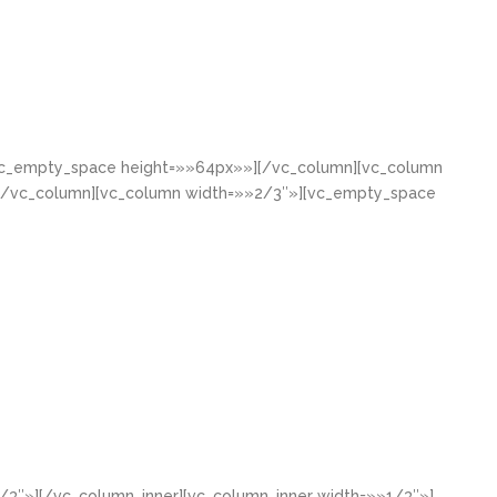
[vc_empty_space height=»»64px»»][/vc_column][vc_column
[/vc_column][vc_column width=»»2/3″»][vc_empty_space
/3″»][/vc_column_inner][vc_column_inner width=»»1/3″»]