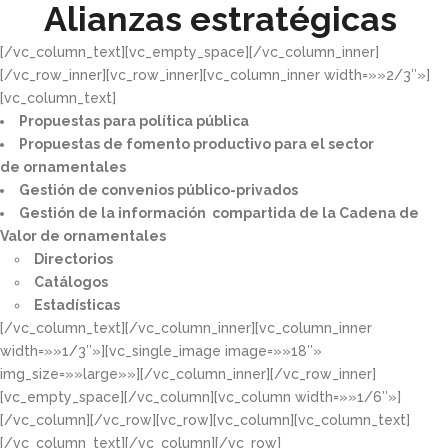
Alianzas estratégicas
[/vc_column_text][vc_empty_space][/vc_column_inner]
[/vc_row_inner][vc_row_inner][vc_column_inner width=»»2/3″»]
[vc_column_text]
Propuestas para política pública​
Propuestas de fomento productivo para el sector
de ornamentales​
Gestión de convenios público-privados​
Gestión de la información compartida de la Cadena de
Valor de ornamentales​
Directorios​
Catálogos​
Estadísticas
[/vc_column_text][/vc_column_inner][vc_column_inner
width=»»1/3″»][vc_single_image image=»»18″»
img_size=»»large»»][/vc_column_inner][/vc_row_inner]
[vc_empty_space][/vc_column][vc_column width=»»1/6″»]
[/vc_column][/vc_row][vc_row][vc_column][vc_column_text]
[/vc_column_text][/vc_column][/vc_row]