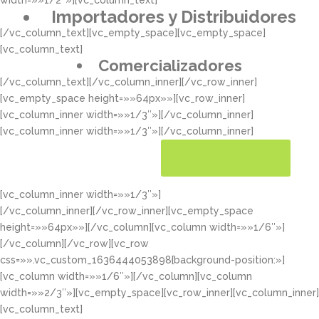
width=»»1/2″»][vc_column_text]
Importadores y Distribuidores
[/vc_column_text][vc_empty_space][vc_empty_space]
[vc_column_text]
Comercializadores
[/vc_column_text][/vc_column_inner][/vc_row_inner]
[vc_empty_space height=»»64px»»][vc_row_inner]
[vc_column_inner width=»»1/3″»][/vc_column_inner]
[vc_column_inner width=»»1/3″»][/vc_column_inner]
[vc_column_inner width=»»1/3″»]
CONOCER MÁS
[/vc_column_inner][/vc_row_inner][vc_empty_space
height=»»64px»»][/vc_column][vc_column width=»»1/6″»]
[/vc_column][/vc_row][vc_row
css=»».vc_custom_1636444053898{background-position:»]
[vc_column width=»»1/6″»][/vc_column][vc_column
width=»»2/3″»][vc_empty_space][vc_row_inner][vc_column_inner]
[vc_column_text]