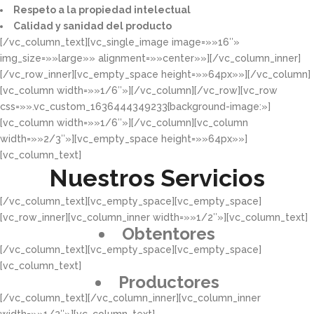
Respeto a la propiedad intelectual​​
Calidad y sanidad del producto​
[/vc_column_text][vc_single_image image=»»16″»
img_size=»»large»» alignment=»»center»»][/vc_column_inner]
[/vc_row_inner][vc_empty_space height=»»64px»»][/vc_column]
[vc_column width=»»1/6″»][/vc_column][/vc_row][vc_row
css=»».vc_custom_1636444349233{background-image:»]
[vc_column width=»»1/6″»][/vc_column][vc_column
width=»»2/3″»][vc_empty_space height=»»64px»»]
[vc_column_text]
Nuestros Servicios
[/vc_column_text][vc_empty_space][vc_empty_space]
[vc_row_inner][vc_column_inner width=»»1/2″»][vc_column_text]
Obtentores
[/vc_column_text][vc_empty_space][vc_empty_space]
[vc_column_text]
Productores
[/vc_column_text][/vc_column_inner][vc_column_inner