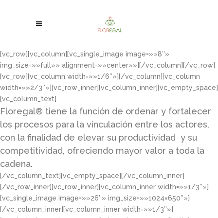
[vc_row][vc_column][vc_single_image image=»»8″»
img_size=»»full»» alignment=»»center»»][/vc_column][/vc_row]
[vc_row][vc_column width=»»1/6″»][/vc_column][vc_column
width=»»2/3″»][vc_row_inner][vc_column_inner][vc_empty_space]
[vc_column_text]
Floregal® tiene la función de ordenar y fortalecer
los procesos para la vinculación entre los actores,
con la finalidad de elevar su productividad y su
competitividad, ofreciendo mayor valor a toda la
cadena.
[/vc_column_text][vc_empty_space][/vc_column_inner]
[/vc_row_inner][vc_row_inner][vc_column_inner width=»»1/3″»]
[vc_single_image image=»»26″» img_size=»»1024×650″»]
[/vc_column_inner][vc_column_inner width=»»1/3″»]