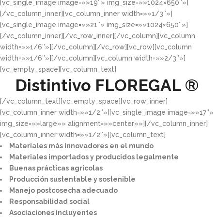
[vc_single_image image=»»19″» img_size=»»1024×650″»]
[/vc_column_inner][vc_column_inner width=»»1/3″»]
[vc_single_image image=»»21″» img_size=»»1024×650″»]
[/vc_column_inner][/vc_row_inner][/vc_column][vc_column
width=»»1/6″»][/vc_column][/vc_row][vc_row][vc_column
width=»»1/6″»][/vc_column][vc_column width=»»2/3″»]
[vc_empty_space][vc_column_text]
Distintivo
FLOREGAL ®
[/vc_column_text][vc_empty_space][vc_row_inner]
[vc_column_inner width=»»1/2″»][vc_single_image image=»»17″»
img_size=»»large»» alignment=»»center»»][/vc_column_inner]
[vc_column_inner width=»»1/2″»][vc_column_text]
Materiales más innovadores en el mundo​
Materiales importados y producidos legalmente​
Buenas prácticas agrícolas​
Producción sustentable y sostenible​
Manejo postcosecha adecuado​
Responsabilidad social​
Asociaciones incluyentes​