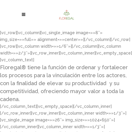
[vc_row][vc_column][vc_single_image image=»»8″»
img_size=»»full»» alignment=»»center»»][/vc_column][/vc_row]
[vc_row][vc_column width=»»1/6″»][/vc_column][vc_column
width=»»2/3″»][vc_row_inner][vc_column_inner][vc_empty_space]
[vc_column_text]
Floregal® tiene la función de ordenar y fortalecer
los procesos para la vinculación entre los actores,
con la finalidad de elevar su productividad y su
competitividad, ofreciendo mayor valor a toda la
cadena.
[/vc_column_text][vc_empty_space][/vc_column_inner]
[/vc_row_inner][vc_row_inner][vc_column_inner width=»»1/3″»]
[vc_single_image image=»»26″» img_size=»»1024×650″»]
[/vc_column_inner][vc_column_inner width=»»1/3″»]