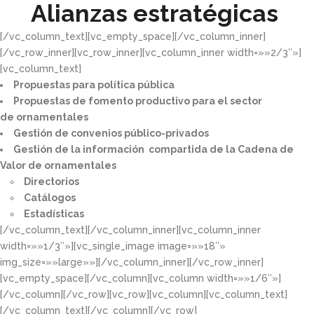
Alianzas estratégicas
[/vc_column_text][vc_empty_space][/vc_column_inner]
[/vc_row_inner][vc_row_inner][vc_column_inner width=»»2/3″»]
[vc_column_text]
Propuestas para política pública​
Propuestas de fomento productivo para el sector
de ornamentales​
Gestión de convenios público-privados​
Gestión de la información compartida de la Cadena de
Valor de ornamentales​
Directorios​
Catálogos​
Estadísticas
[/vc_column_text][/vc_column_inner][vc_column_inner
width=»»1/3″»][vc_single_image image=»»18″»
img_size=»»large»»][/vc_column_inner][/vc_row_inner]
[vc_empty_space][/vc_column][vc_column width=»»1/6″»]
[/vc_column][/vc_row][vc_row][vc_column][vc_column_text]
[/vc_column_text][/vc_column][/vc_row]