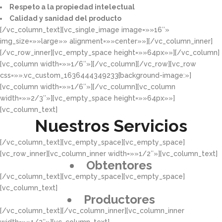
Respeto a la propiedad intelectual​​
Calidad y sanidad del producto​
[/vc_column_text][vc_single_image image=»»16″»
img_size=»»large»» alignment=»»center»»][/vc_column_inner]
[/vc_row_inner][vc_empty_space height=»»64px»»][/vc_column]
[vc_column width=»»1/6″»][/vc_column][/vc_row][vc_row
css=»».vc_custom_1636444349233{background-image:»]
[vc_column width=»»1/6″»][/vc_column][vc_column
width=»»2/3″»][vc_empty_space height=»»64px»»]
[vc_column_text]
Nuestros Servicios
[/vc_column_text][vc_empty_space][vc_empty_space]
[vc_row_inner][vc_column_inner width=»»1/2″»][vc_column_text]
Obtentores
[/vc_column_text][vc_empty_space][vc_empty_space]
[vc_column_text]
Productores
[/vc_column_text][/vc_column_inner][vc_column_inner