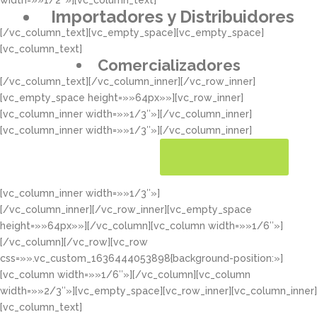
width=»»1/2″»][vc_column_text]
Importadores y Distribuidores
[/vc_column_text][vc_empty_space][vc_empty_space]
[vc_column_text]
Comercializadores
[/vc_column_text][/vc_column_inner][/vc_row_inner]
[vc_empty_space height=»»64px»»][vc_row_inner]
[vc_column_inner width=»»1/3″»][/vc_column_inner]
[vc_column_inner width=»»1/3″»][/vc_column_inner]
[vc_column_inner width=»»1/3″»]
CONOCER MÁS
[/vc_column_inner][/vc_row_inner][vc_empty_space
height=»»64px»»][/vc_column][vc_column width=»»1/6″»]
[/vc_column][/vc_row][vc_row
css=»».vc_custom_1636444053898{background-position:»]
[vc_column width=»»1/6″»][/vc_column][vc_column
width=»»2/3″»][vc_empty_space][vc_row_inner][vc_column_inner]
[vc_column_text]