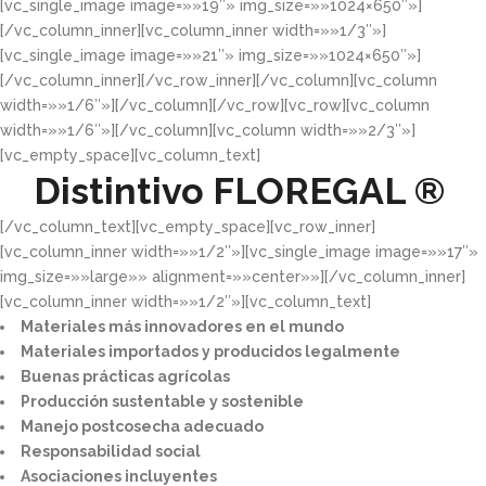
[vc_single_image image=»»19″» img_size=»»1024×650″»]
[/vc_column_inner][vc_column_inner width=»»1/3″»]
[vc_single_image image=»»21″» img_size=»»1024×650″»]
[/vc_column_inner][/vc_row_inner][/vc_column][vc_column
width=»»1/6″»][/vc_column][/vc_row][vc_row][vc_column
width=»»1/6″»][/vc_column][vc_column width=»»2/3″»]
[vc_empty_space][vc_column_text]
Distintivo
FLOREGAL ®
[/vc_column_text][vc_empty_space][vc_row_inner]
[vc_column_inner width=»»1/2″»][vc_single_image image=»»17″»
img_size=»»large»» alignment=»»center»»][/vc_column_inner]
[vc_column_inner width=»»1/2″»][vc_column_text]
Materiales más innovadores en el mundo​
Materiales importados y producidos legalmente​
Buenas prácticas agrícolas​
Producción sustentable y sostenible​
Manejo postcosecha adecuado​
Responsabilidad social​
Asociaciones incluyentes​