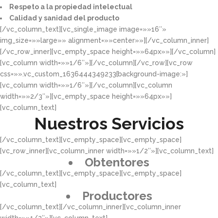
Respeto a la propiedad intelectual​​
Calidad y sanidad del producto​
[/vc_column_text][vc_single_image image=»»16″»
img_size=»»large»» alignment=»»center»»][/vc_column_inner]
[/vc_row_inner][vc_empty_space height=»»64px»»][/vc_column]
[vc_column width=»»1/6″»][/vc_column][/vc_row][vc_row
css=»».vc_custom_1636444349233{background-image:»]
[vc_column width=»»1/6″»][/vc_column][vc_column
width=»»2/3″»][vc_empty_space height=»»64px»»]
[vc_column_text]
Nuestros Servicios
[/vc_column_text][vc_empty_space][vc_empty_space]
[vc_row_inner][vc_column_inner width=»»1/2″»][vc_column_text]
Obtentores
[/vc_column_text][vc_empty_space][vc_empty_space]
[vc_column_text]
Productores
[/vc_column_text][/vc_column_inner][vc_column_inner