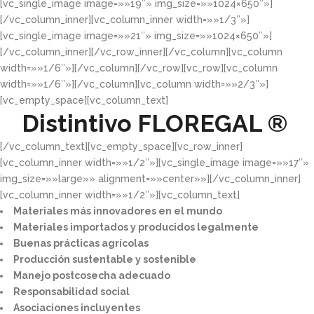
[vc_single_image image=»»19″» img_size=»»1024×650″»]
[/vc_column_inner][vc_column_inner width=»»1/3″»]
[vc_single_image image=»»21″» img_size=»»1024×650″»]
[/vc_column_inner][/vc_row_inner][/vc_column][vc_column
width=»»1/6″»][/vc_column][/vc_row][vc_row][vc_column
width=»»1/6″»][/vc_column][vc_column width=»»2/3″»]
[vc_empty_space][vc_column_text]
Distintivo
FLOREGAL ®
[/vc_column_text][vc_empty_space][vc_row_inner]
[vc_column_inner width=»»1/2″»][vc_single_image image=»»17″»
img_size=»»large»» alignment=»»center»»][/vc_column_inner]
[vc_column_inner width=»»1/2″»][vc_column_text]
Materiales más innovadores en el mundo​
Materiales importados y producidos legalmente​
Buenas prácticas agrícolas​
Producción sustentable y sostenible​
Manejo postcosecha adecuado​
Responsabilidad social​
Asociaciones incluyentes​