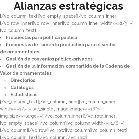
Alianzas estratégicas
[/vc_column_text][vc_empty_space][/vc_column_inner]
[/vc_row_inner][vc_row_inner][vc_column_inner width=»»2/3″»]
[vc_column_text]
Propuestas para política pública​
Propuestas de fomento productivo para el sector
de ornamentales​
Gestión de convenios público-privados​
Gestión de la información compartida de la Cadena de
Valor de ornamentales​
Directorios​
Catálogos​
Estadísticas
[/vc_column_text][/vc_column_inner][vc_column_inner
width=»»1/3″»][vc_single_image image=»»18″»
img_size=»»large»»][/vc_column_inner][/vc_row_inner]
[vc_empty_space][/vc_column][vc_column width=»»1/6″»]
[/vc_column][/vc_row][vc_row][vc_column][vc_column_text]
[/vc_column_text][/vc_column][/vc_row]