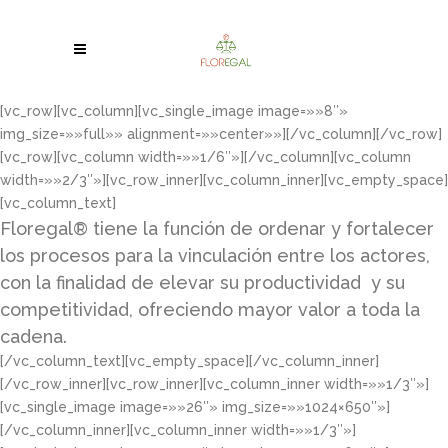
[vc_row][vc_column][vc_single_image image=»»8″»
img_size=»»full»» alignment=»»center»»][/vc_column][/vc_row]
[vc_row][vc_column width=»»1/6″»][/vc_column][vc_column
width=»»2/3″»][vc_row_inner][vc_column_inner][vc_empty_space]
[vc_column_text]
Floregal® tiene la función de ordenar y fortalecer
los procesos para la vinculación entre los actores,
con la finalidad de elevar su productividad y su
competitividad, ofreciendo mayor valor a toda la
cadena.
[/vc_column_text][vc_empty_space][/vc_column_inner]
[/vc_row_inner][vc_row_inner][vc_column_inner width=»»1/3″»]
[vc_single_image image=»»26″» img_size=»»1024×650″»]
[/vc_column_inner][vc_column_inner width=»»1/3″»]