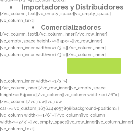
width=»»1/2″»][vc_column_text]
Importadores y Distribuidores
[/vc_column_text][vc_empty_space][vc_empty_space]
[vc_column_text]
Comercializadores
[/vc_column_text][/vc_column_inner][/vc_row_inner]
[vc_empty_space height=»»64px»»][vc_row_inner]
[vc_column_inner width=»»1/3″»][/vc_column_inner]
[vc_column_inner width=»»1/3″»][/vc_column_inner]
[vc_column_inner width=»»1/3″»]
CONOCER MÁS
[/vc_column_inner][/vc_row_inner][vc_empty_space
height=»»64px»»][/vc_column][vc_column width=»»1/6″»]
[/vc_column][/vc_row][vc_row
css=»».vc_custom_1636444053898{background-position:»]
[vc_column width=»»1/6″»][/vc_column][vc_column
width=»»2/3″»][vc_empty_space][vc_row_inner][vc_column_inner]
[vc_column_text]