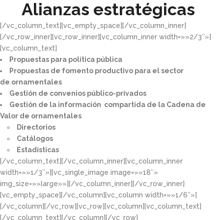
Alianzas estratégicas
[/vc_column_text][vc_empty_space][/vc_column_inner]
[/vc_row_inner][vc_row_inner][vc_column_inner width=»»2/3″»]
[vc_column_text]
Propuestas para política pública​
Propuestas de fomento productivo para el sector
de ornamentales​
Gestión de convenios público-privados​
Gestión de la información compartida de la Cadena de
Valor de ornamentales​
Directorios​
Catálogos​
Estadísticas
[/vc_column_text][/vc_column_inner][vc_column_inner
width=»»1/3″»][vc_single_image image=»»18″»
img_size=»»large»»][/vc_column_inner][/vc_row_inner]
[vc_empty_space][/vc_column][vc_column width=»»1/6″»]
[/vc_column][/vc_row][vc_row][vc_column][vc_column_text]
[/vc_column_text][/vc_column][/vc_row]