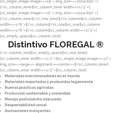
[vc_single_image image=»»19″» img_size=»»1024×650″»]
[/vc_column_inner][vc_column_inner width=»»1/3″»]
[vc_single_image image=»»21″» img_size=»»1024×650″»]
[/vc_column_inner][/vc_row_inner][/vc_column][vc_column
width=»»1/6″»][/vc_column][/vc_row][vc_row][vc_column
width=»»1/6″»][/vc_column][vc_column width=»»2/3″»]
[vc_empty_space][vc_column_text]
Distintivo
FLOREGAL ®
[/vc_column_text][vc_empty_space][vc_row_inner]
[vc_column_inner width=»»1/2″»][vc_single_image image=»»17″»
img_size=»»large»» alignment=»»center»»][/vc_column_inner]
[vc_column_inner width=»»1/2″»][vc_column_text]
Materiales más innovadores en el mundo​
Materiales importados y producidos legalmente​
Buenas prácticas agrícolas​
Producción sustentable y sostenible​
Manejo postcosecha adecuado​
Responsabilidad social​
Asociaciones incluyentes​