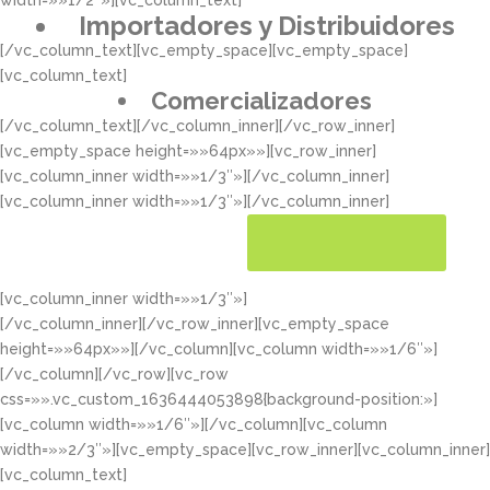
width=»»1/2″»][vc_column_text]
Importadores y Distribuidores
[/vc_column_text][vc_empty_space][vc_empty_space]
[vc_column_text]
Comercializadores
[/vc_column_text][/vc_column_inner][/vc_row_inner]
[vc_empty_space height=»»64px»»][vc_row_inner]
[vc_column_inner width=»»1/3″»][/vc_column_inner]
[vc_column_inner width=»»1/3″»][/vc_column_inner]
[vc_column_inner width=»»1/3″»]
CONOCER MÁS
[/vc_column_inner][/vc_row_inner][vc_empty_space
height=»»64px»»][/vc_column][vc_column width=»»1/6″»]
[/vc_column][/vc_row][vc_row
css=»».vc_custom_1636444053898{background-position:»]
[vc_column width=»»1/6″»][/vc_column][vc_column
width=»»2/3″»][vc_empty_space][vc_row_inner][vc_column_inner]
[vc_column_text]