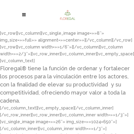
[vc_row][vc_column][vc_single_image image=»»8″»
img_size=»»full»» alignment=»»center»»][/vc_column][/vc_row]
[vc_row][vc_column width=»»1/6″»][/vc_column][vc_column
width=»»2/3″»][vc_row_inner][vc_column_inner][vc_empty_space]
[vc_column_text]
Floregal® tiene la función de ordenar y fortalecer
los procesos para la vinculación entre los actores,
con la finalidad de elevar su productividad y su
competitividad, ofreciendo mayor valor a toda la
cadena.
[/vc_column_text][vc_empty_space][/vc_column_inner]
[/vc_row_inner][vc_row_inner][vc_column_inner width=»»1/3″»]
[vc_single_image image=»»26″» img_size=»»1024×650″»]
[/vc_column_inner][vc_column_inner width=»»1/3″»]