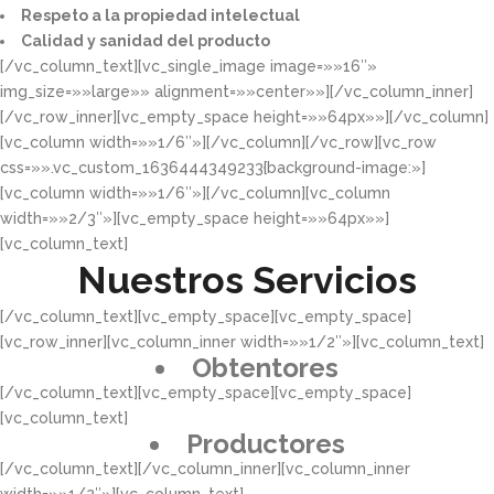
Respeto a la propiedad intelectual​​
Calidad y sanidad del producto​
[/vc_column_text][vc_single_image image=»»16″»
img_size=»»large»» alignment=»»center»»][/vc_column_inner]
[/vc_row_inner][vc_empty_space height=»»64px»»][/vc_column]
[vc_column width=»»1/6″»][/vc_column][/vc_row][vc_row
css=»».vc_custom_1636444349233{background-image:»]
[vc_column width=»»1/6″»][/vc_column][vc_column
width=»»2/3″»][vc_empty_space height=»»64px»»]
[vc_column_text]
Nuestros Servicios
[/vc_column_text][vc_empty_space][vc_empty_space]
[vc_row_inner][vc_column_inner width=»»1/2″»][vc_column_text]
Obtentores
[/vc_column_text][vc_empty_space][vc_empty_space]
[vc_column_text]
Productores
[/vc_column_text][/vc_column_inner][vc_column_inner