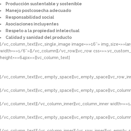
Producción sustentable y sostenible​
Manejo postcosecha adecuado​
Responsabilidad social​
Asociaciones incluyentes​
Respeto a la propiedad intelectual​​
Calidad y sanidad del producto​
[/vc_column_text][vc_single_image image=»»16″» img_size=»»la
width=»»1/6″»][/vc_column][/vc_row][vc_row css=»».vc_custom
height=»»64px»»][vc_column_text]
[/vc_column_text][vc_empty_space][vc_empty_space][vc_row_inn
[/vc_column_text][vc_empty_space][vc_empty_space][vc_column
[/vc_column_text][/vc_column_inner][vc_column_inner width=»»1
[/vc_column_text][vc_empty_space][vc_empty_space][vc_column
[/vc_column_text][/vc_column_inner][/vc_row_inner][vc_empty_s