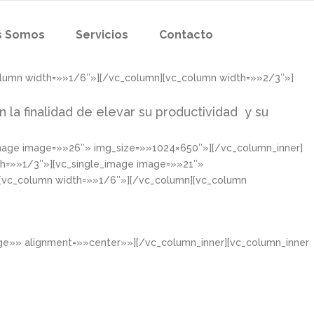
s Somos
Servicios
Contacto
olumn width=»»1/6″»][/vc_column][vc_column width=»»2/3″»]
n la finalidad de elevar su productividad y su
image image=»»26″» img_size=»»1024×650″»][/vc_column_inner]
th=»»1/3″»][vc_single_image image=»»21″»
][vc_column width=»»1/6″»][/vc_column][vc_column
rge»» alignment=»»center»»][/vc_column_inner][vc_column_inner