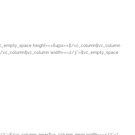
[vc_empty_space height=»»64px»»][/vc_column][vc_column
[/vc_column][vc_column width=»»2/3″»][vc_empty_space
/3″»][/vc_column_inner][vc_column_inner width=»»1/3″»]