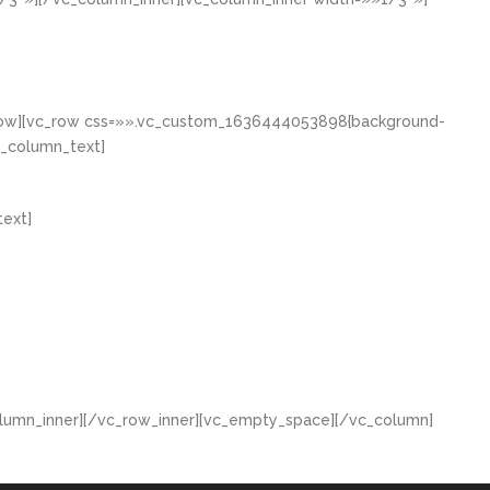
_row][vc_row css=»».vc_custom_1636444053898{background-
c_column_text]
ext]
lumn_inner][/vc_row_inner][vc_empty_space][/vc_column]