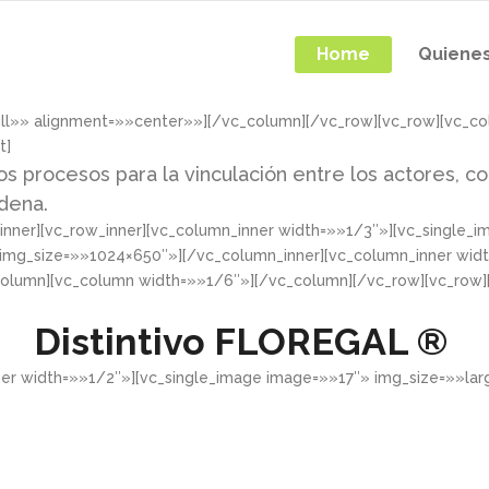
Home
Quiene
ull»» alignment=»»center»»][/vc_column][/vc_row][vc_row][vc_c
t]
os procesos para la vinculación entre los actores, co
adena.
nner][vc_row_inner][vc_column_inner width=»»1/3″»][vc_single_
 img_size=»»1024×650″»][/vc_column_inner][vc_column_inner wid
column][vc_column width=»»1/6″»][/vc_column][/vc_row][vc_row
Distintivo
FLOREGAL ®
ner width=»»1/2″»][vc_single_image image=»»17″» img_size=»»la