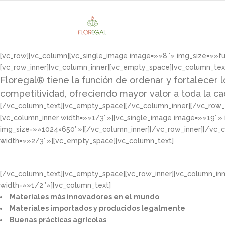
[vc_row][vc_column][vc_single_image image=»»8″» img_size=»»f
[vc_row_inner][vc_column_inner][vc_empty_space][vc_column_tex
Floregal® tiene la función de ordenar y fortalecer l
competitividad, ofreciendo mayor valor a toda la c
[/vc_column_text][vc_empty_space][/vc_column_inner][/vc_row_i
[vc_column_inner width=»»1/3″»][vc_single_image image=»»19″»
img_size=»»1024×650″»][/vc_column_inner][/vc_row_inner][/vc_
width=»»2/3″»][vc_empty_space][vc_column_text]
[/vc_column_text][vc_empty_space][vc_row_inner][vc_column_in
width=»»1/2″»][vc_column_text]
Materiales más innovadores en el mundo​
Materiales importados y producidos legalmente​
Buenas prácticas agrícolas​