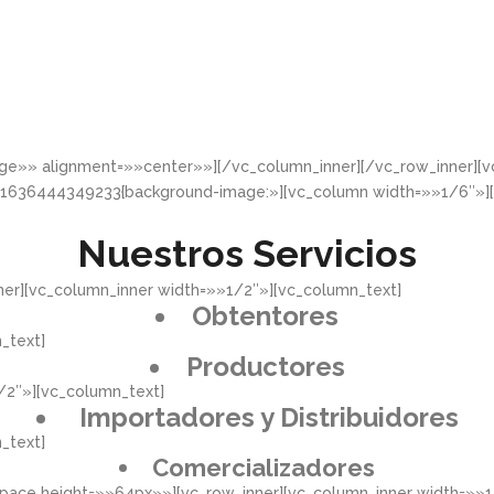
rge»» alignment=»»center»»][/vc_column_inner][/vc_row_inner]
_1636444349233{background-image:»][vc_column width=»»1/6″»]
Nuestros Servicios
er][vc_column_inner width=»»1/2″»][vc_column_text]
Obtentores
_text]
Productores
/2″»][vc_column_text]
Importadores y Distribuidores
_text]
Comercializadores
pace height=»»64px»»][vc_row_inner][vc_column_inner width=»»1