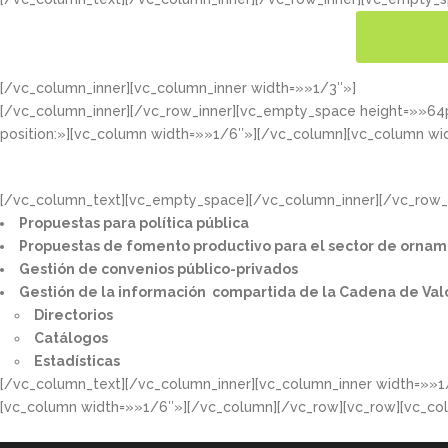
[/vc_column_inner][vc_column_inner width=»»1/3″»]
CONOC
[/vc_column_inner][/vc_row_inner][vc_empty_space height=»»6
position:»][vc_column width=»»1/6″»][/vc_column][vc_column wi
[/vc_column_text][vc_empty_space][/vc_column_inner][/vc_row_i
Propuestas para política pública​
Propuestas de fomento productivo para el sector de ornam
Gestión de convenios público-privados​
Gestión de la información compartida de la Cadena de Val
Directorios​
Catálogos​
Estadísticas
[/vc_column_text][/vc_column_inner][vc_column_inner width=»»1
[vc_column width=»»1/6″»][/vc_column][/vc_row][vc_row][vc_co