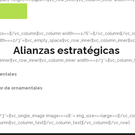
ER MÁS
4px»»][/vc_column][vc_column width=»»1/6″»][/vc_column][/vc
dth=»»2/3″»][vc_empty_space][vc_row_inner][vc_column_inner][v
Alianzas estratégicas
nner][vc_row_inner][vc_column_inner width=»»2/3″»][vc_column_t
entales​
or de ornamentales​
/3″»][vc_single_image image=»»18″» img_size=»»large»»][/vc_co
lumn][vc_column_text][/vc_column_text][/vc_column][/vc_row]