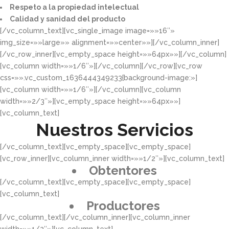
Respeto a la propiedad intelectual​​
Calidad y sanidad del producto​
[/vc_column_text][vc_single_image image=»»16″»
img_size=»»large»» alignment=»»center»»][/vc_column_inner]
[/vc_row_inner][vc_empty_space height=»»64px»»][/vc_column]
[vc_column width=»»1/6″»][/vc_column][/vc_row][vc_row
css=»».vc_custom_1636444349233{background-image:»]
[vc_column width=»»1/6″»][/vc_column][vc_column
width=»»2/3″»][vc_empty_space height=»»64px»»]
[vc_column_text]
Nuestros Servicios
[/vc_column_text][vc_empty_space][vc_empty_space]
[vc_row_inner][vc_column_inner width=»»1/2″»][vc_column_text]
Obtentores
[/vc_column_text][vc_empty_space][vc_empty_space]
[vc_column_text]
Productores
[/vc_column_text][/vc_column_inner][vc_column_inner