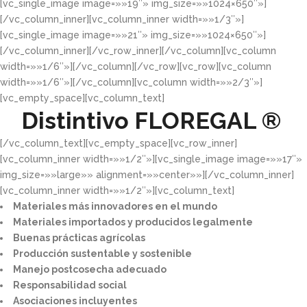
[vc_single_image image=»»19″» img_size=»»1024×650″»]
[/vc_column_inner][vc_column_inner width=»»1/3″»]
[vc_single_image image=»»21″» img_size=»»1024×650″»]
[/vc_column_inner][/vc_row_inner][/vc_column][vc_column
width=»»1/6″»][/vc_column][/vc_row][vc_row][vc_column
width=»»1/6″»][/vc_column][vc_column width=»»2/3″»]
[vc_empty_space][vc_column_text]
Distintivo
FLOREGAL ®
[/vc_column_text][vc_empty_space][vc_row_inner]
[vc_column_inner width=»»1/2″»][vc_single_image image=»»17″»
img_size=»»large»» alignment=»»center»»][/vc_column_inner]
[vc_column_inner width=»»1/2″»][vc_column_text]
Materiales más innovadores en el mundo​
Materiales importados y producidos legalmente​
Buenas prácticas agrícolas​
Producción sustentable y sostenible​
Manejo postcosecha adecuado​
Responsabilidad social​
Asociaciones incluyentes​