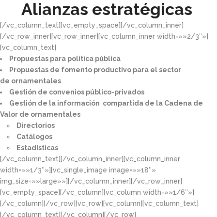
Alianzas estratégicas
[/vc_column_text][vc_empty_space][/vc_column_inner]
[/vc_row_inner][vc_row_inner][vc_column_inner width=»»2/3″»]
[vc_column_text]
Propuestas para política pública​
Propuestas de fomento productivo para el sector
de ornamentales​
Gestión de convenios público-privados​
Gestión de la información compartida de la Cadena de
Valor de ornamentales​
Directorios​
Catálogos​
Estadísticas
[/vc_column_text][/vc_column_inner][vc_column_inner
width=»»1/3″»][vc_single_image image=»»18″»
img_size=»»large»»][/vc_column_inner][/vc_row_inner]
[vc_empty_space][/vc_column][vc_column width=»»1/6″»]
[/vc_column][/vc_row][vc_row][vc_column][vc_column_text]
[/vc_column_text][/vc_column][/vc_row]