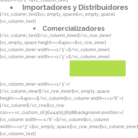
width=»»1/2″»][vc_column_text]
Importadores y Distribuidores
[/vc_column_text][vc_empty_space][vc_empty_space]
[vc_column_text]
Comercializadores
[/vc_column_text][/vc_column_inner][/vc_row_inner]
[vc_empty_space height=»»64px»»][vc_row_inner]
[vc_column_inner width=»»1/3″»][/vc_column_inner]
[vc_column_inner width=»»1/3″»][/vc_column_inner]
[vc_column_inner width=»»1/3″»]
CONOCER MÁS
[/vc_column_inner][/vc_row_inner][vc_empty_space
height=»»64px»»][/vc_column][vc_column width=»»1/6″»]
[/vc_column][/vc_row][vc_row
css=»».vc_custom_1636444053898{background-position:»]
[vc_column width=»»1/6″»][/vc_column][vc_column
width=»»2/3″»][vc_empty_space][vc_row_inner][vc_column_inner]
[vc_column_text]