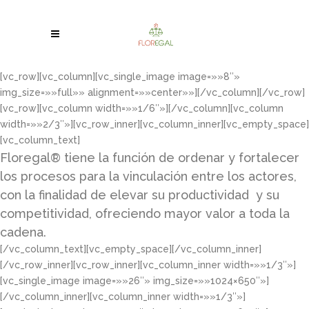
[vc_row][vc_column][vc_single_image image=»»8″»
img_size=»»full»» alignment=»»center»»][/vc_column][/vc_row]
[vc_row][vc_column width=»»1/6″»][/vc_column][vc_column
width=»»2/3″»][vc_row_inner][vc_column_inner][vc_empty_space]
[vc_column_text]
Floregal® tiene la función de ordenar y fortalecer
los procesos para la vinculación entre los actores,
con la finalidad de elevar su productividad y su
competitividad, ofreciendo mayor valor a toda la
cadena.
[/vc_column_text][vc_empty_space][/vc_column_inner]
[/vc_row_inner][vc_row_inner][vc_column_inner width=»»1/3″»]
[vc_single_image image=»»26″» img_size=»»1024×650″»]
[/vc_column_inner][vc_column_inner width=»»1/3″»]