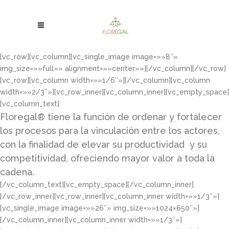
[vc_row][vc_column][vc_single_image image=»»8″»
img_size=»»full»» alignment=»»center»»][/vc_column][/vc_row]
[vc_row][vc_column width=»»1/6″»][/vc_column][vc_column
width=»»2/3″»][vc_row_inner][vc_column_inner][vc_empty_space]
[vc_column_text]
Floregal® tiene la función de ordenar y fortalecer
los procesos para la vinculación entre los actores,
con la finalidad de elevar su productividad y su
competitividad, ofreciendo mayor valor a toda la
cadena.
[/vc_column_text][vc_empty_space][/vc_column_inner]
[/vc_row_inner][vc_row_inner][vc_column_inner width=»»1/3″»]
[vc_single_image image=»»26″» img_size=»»1024×650″»]
[/vc_column_inner][vc_column_inner width=»»1/3″»]