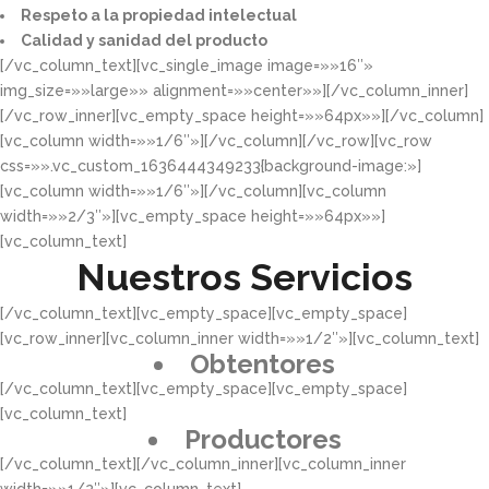
Respeto a la propiedad intelectual​​
Calidad y sanidad del producto​
[/vc_column_text][vc_single_image image=»»16″»
img_size=»»large»» alignment=»»center»»][/vc_column_inner]
[/vc_row_inner][vc_empty_space height=»»64px»»][/vc_column]
[vc_column width=»»1/6″»][/vc_column][/vc_row][vc_row
css=»».vc_custom_1636444349233{background-image:»]
[vc_column width=»»1/6″»][/vc_column][vc_column
width=»»2/3″»][vc_empty_space height=»»64px»»]
[vc_column_text]
Nuestros Servicios
[/vc_column_text][vc_empty_space][vc_empty_space]
[vc_row_inner][vc_column_inner width=»»1/2″»][vc_column_text]
Obtentores
[/vc_column_text][vc_empty_space][vc_empty_space]
[vc_column_text]
Productores
[/vc_column_text][/vc_column_inner][vc_column_inner