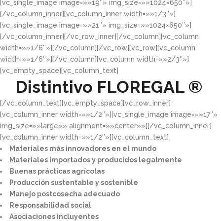
[vc_single_image image=»»19″» img_size=»»1024×650″»]
[/vc_column_inner][vc_column_inner width=»»1/3″»]
[vc_single_image image=»»21″» img_size=»»1024×650″»]
[/vc_column_inner][/vc_row_inner][/vc_column][vc_column
width=»»1/6″»][/vc_column][/vc_row][vc_row][vc_column
width=»»1/6″»][/vc_column][vc_column width=»»2/3″»]
[vc_empty_space][vc_column_text]
Distintivo
FLOREGAL ®
[/vc_column_text][vc_empty_space][vc_row_inner]
[vc_column_inner width=»»1/2″»][vc_single_image image=»»17″»
img_size=»»large»» alignment=»»center»»][/vc_column_inner]
[vc_column_inner width=»»1/2″»][vc_column_text]
Materiales más innovadores en el mundo​
Materiales importados y producidos legalmente​
Buenas prácticas agrícolas​
Producción sustentable y sostenible​
Manejo postcosecha adecuado​
Responsabilidad social​
Asociaciones incluyentes​