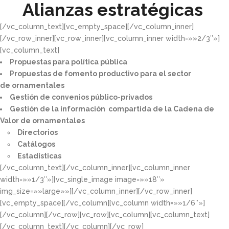
Alianzas estratégicas
[/vc_column_text][vc_empty_space][/vc_column_inner]
[/vc_row_inner][vc_row_inner][vc_column_inner width=»»2/3″»]
[vc_column_text]
Propuestas para política pública​
Propuestas de fomento productivo para el sector
de ornamentales​
Gestión de convenios público-privados​
Gestión de la información compartida de la Cadena de
Valor de ornamentales​
Directorios​
Catálogos​
Estadísticas
[/vc_column_text][/vc_column_inner][vc_column_inner
width=»»1/3″»][vc_single_image image=»»18″»
img_size=»»large»»][/vc_column_inner][/vc_row_inner]
[vc_empty_space][/vc_column][vc_column width=»»1/6″»]
[/vc_column][/vc_row][vc_row][vc_column][vc_column_text]
[/vc_column_text][/vc_column][/vc_row]