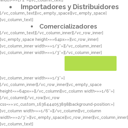
width=»»1/2″»][vc_column_text]
Importadores y Distribuidores
[/vc_column_text][vc_empty_space][vc_empty_space]
[vc_column_text]
Comercializadores
[/vc_column_text][/vc_column_inner][/vc_row_inner]
[vc_empty_space height=»»64px»»][vc_row_inner]
[vc_column_inner width=»»1/3″»][/vc_column_inner]
[vc_column_inner width=»»1/3″»][/vc_column_inner]
[vc_column_inner width=»»1/3″»]
CONOCER MÁS
[/vc_column_inner][/vc_row_inner][vc_empty_space
height=»»64px»»][/vc_column][vc_column width=»»1/6″»]
[/vc_column][/vc_row][vc_row
css=»».vc_custom_1636444053898{background-position:»]
[vc_column width=»»1/6″»][/vc_column][vc_column
width=»»2/3″»][vc_empty_space][vc_row_inner][vc_column_inner]
[vc_column_text]