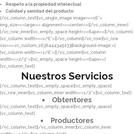
Respeto a la propiedad intelectual​​
Calidad y sanidad del producto​
[/vc_column_text][vc_single_image image=»»16″»
img_size=»»large»» alignment=»»center»»][/vc_column_inner]
[/vc_row_inner][vc_empty_space height=»»64px»»][/vc_column]
[vc_column width=»»1/6″»][/vc_column][/vc_row][vc_row
css=»».vc_custom_1636444349233{background-image:»]
[vc_column width=»»1/6″»][/vc_column][vc_column
width=»»2/3″»][vc_empty_space height=»»64px»»]
[vc_column_text]
Nuestros Servicios
[/vc_column_text][vc_empty_space][vc_empty_space]
[vc_row_inner][vc_column_inner width=»»1/2″»][vc_column_text]
Obtentores
[/vc_column_text][vc_empty_space][vc_empty_space]
[vc_column_text]
Productores
[/vc_column_text][/vc_column_inner][vc_column_inner