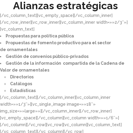
Alianzas estratégicas
[/vc_column_text][vc_empty_space][/vc_column_inner]
[/vc_row_inner][vc_row_inner][vc_column_inner width=»»2/3″»]
[vc_column_text]
Propuestas para política pública​
Propuestas de fomento productivo para el sector
de ornamentales​
Gestión de convenios público-privados​
Gestión de la información compartida de la Cadena de
Valor de ornamentales​
Directorios​
Catálogos​
Estadísticas
[/vc_column_text][/vc_column_inner][vc_column_inner
width=»»1/3″»][vc_single_image image=»»18″»
img_size=»»large»»][/vc_column_inner][/vc_row_inner]
[vc_empty_space][/vc_column][vc_column width=»»1/6″»]
[/vc_column][/vc_row][vc_row][vc_column][vc_column_text]
[/vc_column_text][/vc_column][/vc_row]