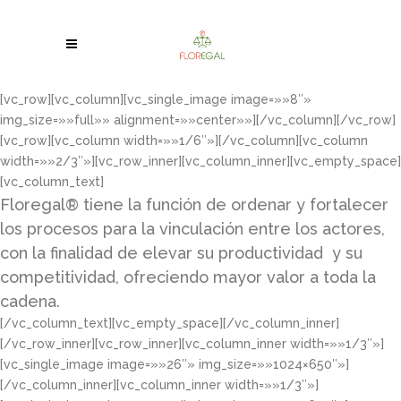
[vc_row][vc_column][vc_single_image image=»»8″»
img_size=»»full»» alignment=»»center»»][/vc_column][/vc_row]
[vc_row][vc_column width=»»1/6″»][/vc_column][vc_column
width=»»2/3″»][vc_row_inner][vc_column_inner][vc_empty_space]
[vc_column_text]
Floregal® tiene la función de ordenar y fortalecer
los procesos para la vinculación entre los actores,
con la finalidad de elevar su productividad y su
competitividad, ofreciendo mayor valor a toda la
cadena.
[/vc_column_text][vc_empty_space][/vc_column_inner]
[/vc_row_inner][vc_row_inner][vc_column_inner width=»»1/3″»]
[vc_single_image image=»»26″» img_size=»»1024×650″»]
[/vc_column_inner][vc_column_inner width=»»1/3″»]