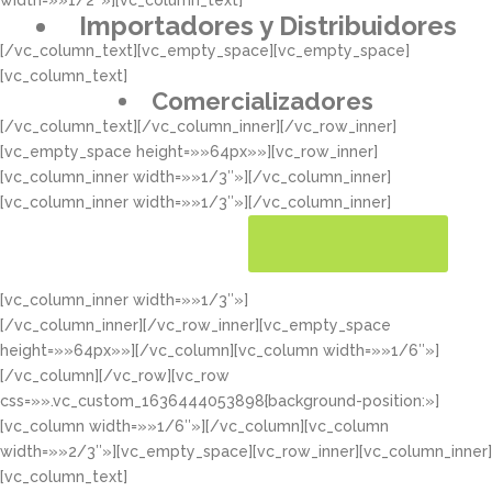
width=»»1/2″»][vc_column_text]
Importadores y Distribuidores
[/vc_column_text][vc_empty_space][vc_empty_space]
[vc_column_text]
Comercializadores
[/vc_column_text][/vc_column_inner][/vc_row_inner]
[vc_empty_space height=»»64px»»][vc_row_inner]
[vc_column_inner width=»»1/3″»][/vc_column_inner]
[vc_column_inner width=»»1/3″»][/vc_column_inner]
[vc_column_inner width=»»1/3″»]
CONOCER MÁS
[/vc_column_inner][/vc_row_inner][vc_empty_space
height=»»64px»»][/vc_column][vc_column width=»»1/6″»]
[/vc_column][/vc_row][vc_row
css=»».vc_custom_1636444053898{background-position:»]
[vc_column width=»»1/6″»][/vc_column][vc_column
width=»»2/3″»][vc_empty_space][vc_row_inner][vc_column_inner]
[vc_column_text]