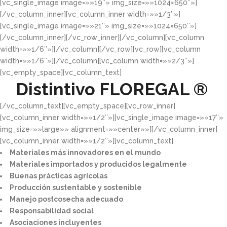
[vc_single_image image=»»19″» img_size=»»1024×650″»]
[/vc_column_inner][vc_column_inner width=»»1/3″»]
[vc_single_image image=»»21″» img_size=»»1024×650″»]
[/vc_column_inner][/vc_row_inner][/vc_column][vc_column
width=»»1/6″»][/vc_column][/vc_row][vc_row][vc_column
width=»»1/6″»][/vc_column][vc_column width=»»2/3″»]
[vc_empty_space][vc_column_text]
Distintivo
FLOREGAL ®
[/vc_column_text][vc_empty_space][vc_row_inner]
[vc_column_inner width=»»1/2″»][vc_single_image image=»»17″»
img_size=»»large»» alignment=»»center»»][/vc_column_inner]
[vc_column_inner width=»»1/2″»][vc_column_text]
Materiales más innovadores en el mundo​
Materiales importados y producidos legalmente​
Buenas prácticas agrícolas​
Producción sustentable y sostenible​
Manejo postcosecha adecuado​
Responsabilidad social​
Asociaciones incluyentes​