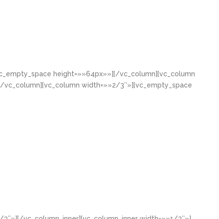
[vc_empty_space height=»»64px»»][/vc_column][vc_column
[/vc_column][vc_column width=»»2/3″»][vc_empty_space
/3″»][/vc_column_inner][vc_column_inner width=»»1/3″»]