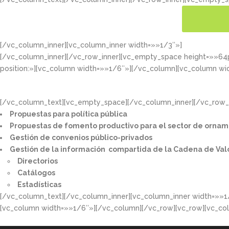
[/vc_column_inner][vc_column_inner width=»»1/3″»]
CONOC
[/vc_column_inner][/vc_row_inner][vc_empty_space height=»»6
position:»][vc_column width=»»1/6″»][/vc_column][vc_column wi
[/vc_column_text][vc_empty_space][/vc_column_inner][/vc_row_i
Propuestas para política pública​
Propuestas de fomento productivo para el sector de ornam
Gestión de convenios público-privados​
Gestión de la información compartida de la Cadena de Val
Directorios​
Catálogos​
Estadísticas
[/vc_column_text][/vc_column_inner][vc_column_inner width=»»1
[vc_column width=»»1/6″»][/vc_column][/vc_row][vc_row][vc_co