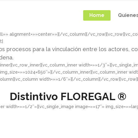
Home
Quiene
ull»» alignment=»»center»»][/vc_column][/vc_row][vc_row][vc_c
t]
os procesos para la vinculación entre los actores, co
adena.
nner][vc_row_inner][vc_column_inner width=»»1/3″»][vc_single_
 img_size=»»1024×650″»][/vc_column_inner][vc_column_inner wid
column][vc_column width=»»1/6″»][/vc_column][/vc_row][vc_row
Distintivo
FLOREGAL ®
ner width=»»1/2″»][vc_single_image image=»»17″» img_size=»»la