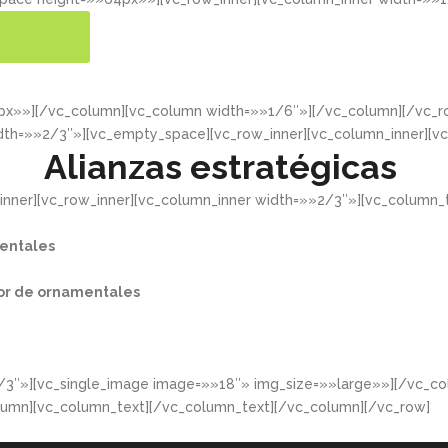
ER MÁS
4px»»][/vc_column][vc_column width=»»1/6″»][/vc_column][/vc
dth=»»2/3″»][vc_empty_space][vc_row_inner][vc_column_inner][v
Alianzas estratégicas
nner][vc_row_inner][vc_column_inner width=»»2/3″»][vc_column_t
entales​
or de ornamentales​
/3″»][vc_single_image image=»»18″» img_size=»»large»»][/vc_co
lumn][vc_column_text][/vc_column_text][/vc_column][/vc_row]