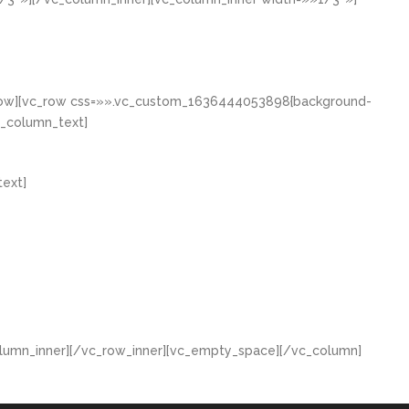
_row][vc_row css=»».vc_custom_1636444053898{background-
c_column_text]
ext]
lumn_inner][/vc_row_inner][vc_empty_space][/vc_column]