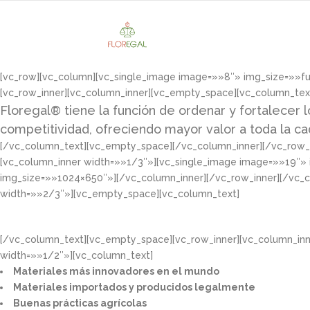
[vc_row][vc_column][vc_single_image image=»»8″» img_size=»»f
[vc_row_inner][vc_column_inner][vc_empty_space][vc_column_tex
Floregal® tiene la función de ordenar y fortalecer l
competitividad, ofreciendo mayor valor a toda la c
[/vc_column_text][vc_empty_space][/vc_column_inner][/vc_row_i
[vc_column_inner width=»»1/3″»][vc_single_image image=»»19″»
img_size=»»1024×650″»][/vc_column_inner][/vc_row_inner][/vc_
width=»»2/3″»][vc_empty_space][vc_column_text]
[/vc_column_text][vc_empty_space][vc_row_inner][vc_column_in
width=»»1/2″»][vc_column_text]
Materiales más innovadores en el mundo​
Materiales importados y producidos legalmente​
Buenas prácticas agrícolas​