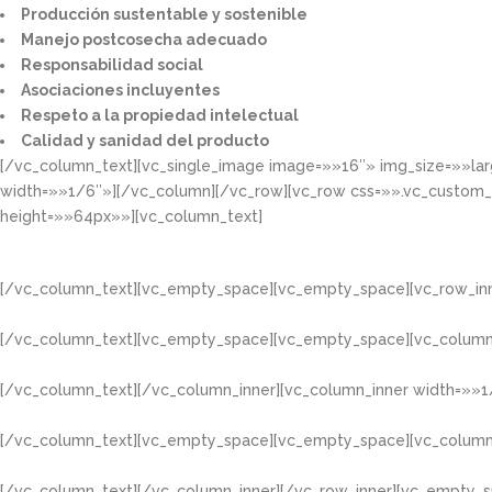
Producción sustentable y sostenible​
Manejo postcosecha adecuado​
Responsabilidad social​
Asociaciones incluyentes​
Respeto a la propiedad intelectual​​
Calidad y sanidad del producto​
[/vc_column_text][vc_single_image image=»»16″» img_size=»»la
width=»»1/6″»][/vc_column][/vc_row][vc_row css=»».vc_custom
height=»»64px»»][vc_column_text]
[/vc_column_text][vc_empty_space][vc_empty_space][vc_row_inn
[/vc_column_text][vc_empty_space][vc_empty_space][vc_column
[/vc_column_text][/vc_column_inner][vc_column_inner width=»»1
[/vc_column_text][vc_empty_space][vc_empty_space][vc_column
[/vc_column_text][/vc_column_inner][/vc_row_inner][vc_empty_s