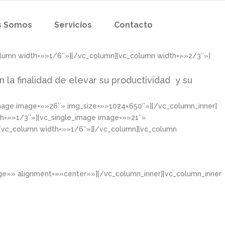
s Somos
Servicios
Contacto
olumn width=»»1/6″»][/vc_column][vc_column width=»»2/3″»]
n la finalidad de elevar su productividad y su
image image=»»26″» img_size=»»1024×650″»][/vc_column_inner]
th=»»1/3″»][vc_single_image image=»»21″»
][vc_column width=»»1/6″»][/vc_column][vc_column
rge»» alignment=»»center»»][/vc_column_inner][vc_column_inner