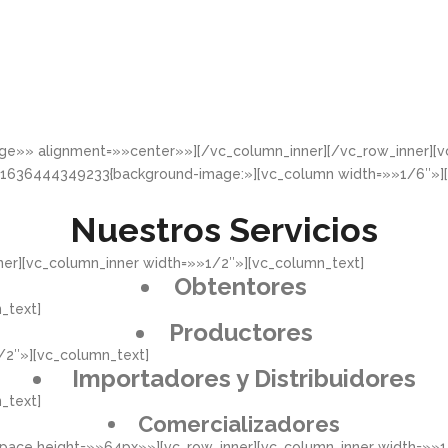
rge»» alignment=»»center»»][/vc_column_inner][/vc_row_inner]
_1636444349233{background-image:»][vc_column width=»»1/6″»]
Nuestros Servicios
er][vc_column_inner width=»»1/2″»][vc_column_text]
Obtentores
_text]
Productores
/2″»][vc_column_text]
Importadores y Distribuidores
_text]
Comercializadores
pace height=»»64px»»][vc_row_inner][vc_column_inner width=»»1