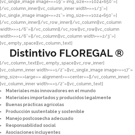
[vc_single_image image=»»19″» img_size=»»1024×650″»]
[/vc_column_inner][vc_column_inner width=»»1/3″»]
[vc_single_image image=»»21″» img_size=»»1024×650″»]
[/vc_column_inner][/vc_row_inner][/vc_column][vc_column
width=»»1/6″»][/vc_column][/vc_row][vc_row][vc_column
width=»»1/6″»][/vc_column][vc_column width=»»2/3″»]
[vc_empty_space][vc_column_text]
Distintivo
FLOREGAL ®
[/vc_column_text][vc_empty_space][vc_row_inner]
[vc_column_inner width=»»1/2″»][vc_single_image image=»»17″»
img_size=»»large»» alignment=»»center»»][/vc_column_inner]
[vc_column_inner width=»»1/2″»][vc_column_text]
Materiales más innovadores en el mundo​
Materiales importados y producidos legalmente​
Buenas prácticas agrícolas​
Producción sustentable y sostenible​
Manejo postcosecha adecuado​
Responsabilidad social​
Asociaciones incluyentes​