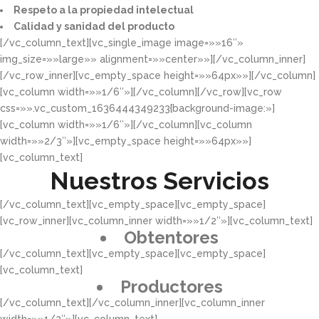
Respeto a la propiedad intelectual​​
Calidad y sanidad del producto​
[/vc_column_text][vc_single_image image=»»16″»
img_size=»»large»» alignment=»»center»»][/vc_column_inner]
[/vc_row_inner][vc_empty_space height=»»64px»»][/vc_column]
[vc_column width=»»1/6″»][/vc_column][/vc_row][vc_row
css=»».vc_custom_1636444349233{background-image:»]
[vc_column width=»»1/6″»][/vc_column][vc_column
width=»»2/3″»][vc_empty_space height=»»64px»»]
[vc_column_text]
Nuestros Servicios
[/vc_column_text][vc_empty_space][vc_empty_space]
[vc_row_inner][vc_column_inner width=»»1/2″»][vc_column_text]
Obtentores
[/vc_column_text][vc_empty_space][vc_empty_space]
[vc_column_text]
Productores
[/vc_column_text][/vc_column_inner][vc_column_inner