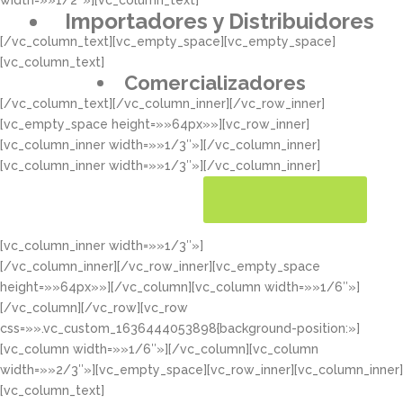
width=»»1/2″»][vc_column_text]
Importadores y Distribuidores
[/vc_column_text][vc_empty_space][vc_empty_space]
[vc_column_text]
Comercializadores
[/vc_column_text][/vc_column_inner][/vc_row_inner]
[vc_empty_space height=»»64px»»][vc_row_inner]
[vc_column_inner width=»»1/3″»][/vc_column_inner]
[vc_column_inner width=»»1/3″»][/vc_column_inner]
[vc_column_inner width=»»1/3″»]
CONOCER MÁS
[/vc_column_inner][/vc_row_inner][vc_empty_space
height=»»64px»»][/vc_column][vc_column width=»»1/6″»]
[/vc_column][/vc_row][vc_row
css=»».vc_custom_1636444053898{background-position:»]
[vc_column width=»»1/6″»][/vc_column][vc_column
width=»»2/3″»][vc_empty_space][vc_row_inner][vc_column_inner]
[vc_column_text]