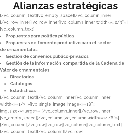
Alianzas estratégicas
[/vc_column_text][vc_empty_space][/vc_column_inner]
[/vc_row_inner][vc_row_inner][vc_column_inner width=»»2/3″»]
[vc_column_text]
Propuestas para política pública​
Propuestas de fomento productivo para el sector
de ornamentales​
Gestión de convenios público-privados​
Gestión de la información compartida de la Cadena de
Valor de ornamentales​
Directorios​
Catálogos​
Estadísticas
[/vc_column_text][/vc_column_inner][vc_column_inner
width=»»1/3″»][vc_single_image image=»»18″»
img_size=»»large»»][/vc_column_inner][/vc_row_inner]
[vc_empty_space][/vc_column][vc_column width=»»1/6″»]
[/vc_column][/vc_row][vc_row][vc_column][vc_column_text]
[/vc_column_text][/vc_column][/vc_row]