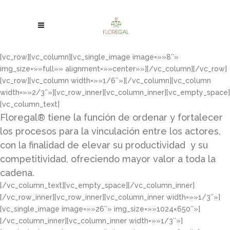
[vc_row][vc_column][vc_single_image image=»»8″»
img_size=»»full»» alignment=»»center»»][/vc_column][/vc_row]
[vc_row][vc_column width=»»1/6″»][/vc_column][vc_column
width=»»2/3″»][vc_row_inner][vc_column_inner][vc_empty_space]
[vc_column_text]
Floregal® tiene la función de ordenar y fortalecer
los procesos para la vinculación entre los actores,
con la finalidad de elevar su productividad y su
competitividad, ofreciendo mayor valor a toda la
cadena.
[/vc_column_text][vc_empty_space][/vc_column_inner]
[/vc_row_inner][vc_row_inner][vc_column_inner width=»»1/3″»]
[vc_single_image image=»»26″» img_size=»»1024×650″»]
[/vc_column_inner][vc_column_inner width=»»1/3″»]