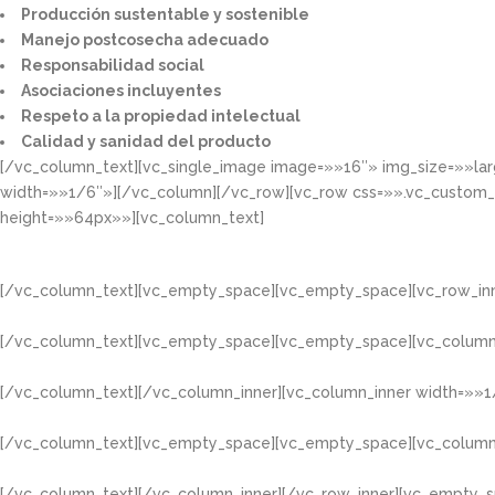
Producción sustentable y sostenible​
Manejo postcosecha adecuado​
Responsabilidad social​
Asociaciones incluyentes​
Respeto a la propiedad intelectual​​
Calidad y sanidad del producto​
[/vc_column_text][vc_single_image image=»»16″» img_size=»»la
width=»»1/6″»][/vc_column][/vc_row][vc_row css=»».vc_custom
height=»»64px»»][vc_column_text]
[/vc_column_text][vc_empty_space][vc_empty_space][vc_row_inn
[/vc_column_text][vc_empty_space][vc_empty_space][vc_column
[/vc_column_text][/vc_column_inner][vc_column_inner width=»»1
[/vc_column_text][vc_empty_space][vc_empty_space][vc_column
[/vc_column_text][/vc_column_inner][/vc_row_inner][vc_empty_s