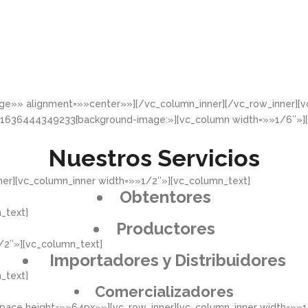
rge»» alignment=»»center»»][/vc_column_inner][/vc_row_inner]
_1636444349233{background-image:»][vc_column width=»»1/6″»]
Nuestros Servicios
er][vc_column_inner width=»»1/2″»][vc_column_text]
Obtentores
_text]
Productores
/2″»][vc_column_text]
Importadores y Distribuidores
_text]
Comercializadores
pace height=»»64px»»][vc_row_inner][vc_column_inner width=»»1