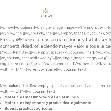
[vc_row][vc_column][vc_single_image image=»»8″» img_size=»»f
[vc_row_inner][vc_column_inner][vc_empty_space][vc_column_tex
Floregal® tiene la función de ordenar y fortalecer l
competitividad, ofreciendo mayor valor a toda la c
[/vc_column_text][vc_empty_space][/vc_column_inner][/vc_row_i
[vc_column_inner width=»»1/3″»][vc_single_image image=»»19″»
img_size=»»1024×650″»][/vc_column_inner][/vc_row_inner][/vc_
width=»»2/3″»][vc_empty_space][vc_column_text]
[/vc_column_text][vc_empty_space][vc_row_inner][vc_column_in
width=»»1/2″»][vc_column_text]
Materiales más innovadores en el mundo​
Materiales importados y producidos legalmente​
Buenas prácticas agrícolas​