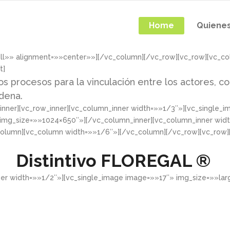
Home
Quiene
ull»» alignment=»»center»»][/vc_column][/vc_row][vc_row][vc_c
t]
os procesos para la vinculación entre los actores, co
adena.
nner][vc_row_inner][vc_column_inner width=»»1/3″»][vc_single_
 img_size=»»1024×650″»][/vc_column_inner][vc_column_inner wid
column][vc_column width=»»1/6″»][/vc_column][/vc_row][vc_row
Distintivo
FLOREGAL ®
ner width=»»1/2″»][vc_single_image image=»»17″» img_size=»»la