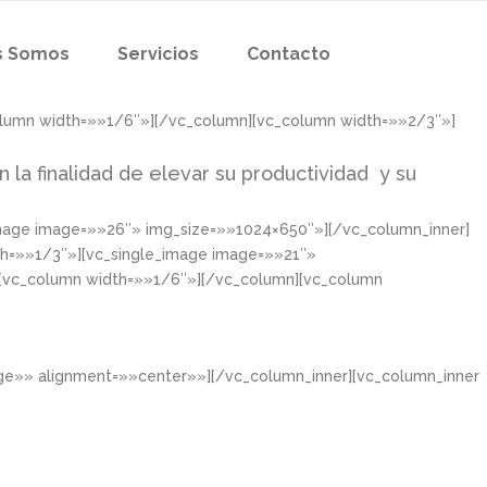
s Somos
Servicios
Contacto
olumn width=»»1/6″»][/vc_column][vc_column width=»»2/3″»]
n la finalidad de elevar su productividad y su
image image=»»26″» img_size=»»1024×650″»][/vc_column_inner]
th=»»1/3″»][vc_single_image image=»»21″»
][vc_column width=»»1/6″»][/vc_column][vc_column
rge»» alignment=»»center»»][/vc_column_inner][vc_column_inner