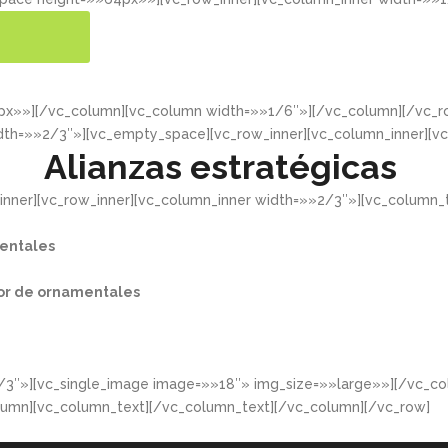
ER MÁS
4px»»][/vc_column][vc_column width=»»1/6″»][/vc_column][/vc
dth=»»2/3″»][vc_empty_space][vc_row_inner][vc_column_inner][v
Alianzas estratégicas
nner][vc_row_inner][vc_column_inner width=»»2/3″»][vc_column_t
entales​
or de ornamentales​
/3″»][vc_single_image image=»»18″» img_size=»»large»»][/vc_co
lumn][vc_column_text][/vc_column_text][/vc_column][/vc_row]