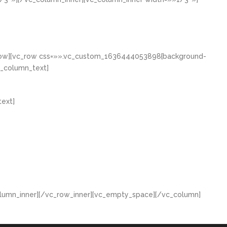
_row][vc_row css=»».vc_custom_1636444053898{background-
c_column_text]
ext]
lumn_inner][/vc_row_inner][vc_empty_space][/vc_column]