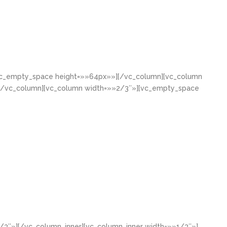
[vc_empty_space height=»»64px»»][/vc_column][vc_column
[/vc_column][vc_column width=»»2/3″»][vc_empty_space
/3″»][/vc_column_inner][vc_column_inner width=»»1/3″»]