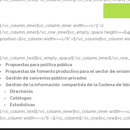
[/vc_column_inner][vc_column_inner width=»»1/3″»]
CONOC
[/vc_column_inner][/vc_row_inner][vc_empty_space height=»»6
position:»][vc_column width=»»1/6″»][/vc_column][vc_column wi
[/vc_column_text][vc_empty_space][/vc_column_inner][/vc_row_i
Propuestas para política pública​
Propuestas de fomento productivo para el sector de ornam
Gestión de convenios público-privados​
Gestión de la información compartida de la Cadena de Val
Directorios​
Catálogos​
Estadísticas
[/vc_column_text][/vc_column_inner][vc_column_inner width=»»1
[vc_column width=»»1/6″»][/vc_column][/vc_row][vc_row][vc_co