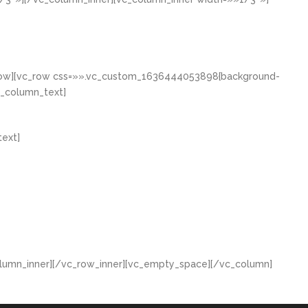
_row][vc_row css=»».vc_custom_1636444053898{background-
c_column_text]
ext]
lumn_inner][/vc_row_inner][vc_empty_space][/vc_column]