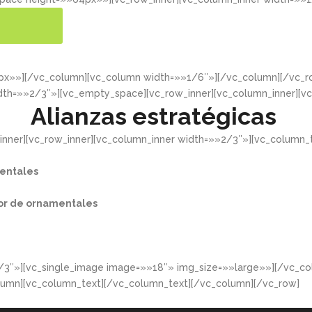
ER MÁS
4px»»][/vc_column][vc_column width=»»1/6″»][/vc_column][/vc
dth=»»2/3″»][vc_empty_space][vc_row_inner][vc_column_inner][v
Alianzas estratégicas
nner][vc_row_inner][vc_column_inner width=»»2/3″»][vc_column_t
entales​
or de ornamentales​
/3″»][vc_single_image image=»»18″» img_size=»»large»»][/vc_co
lumn][vc_column_text][/vc_column_text][/vc_column][/vc_row]