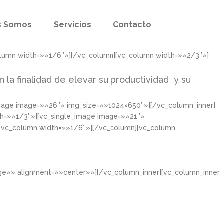
s Somos
Servicios
Contacto
olumn width=»»1/6″»][/vc_column][vc_column width=»»2/3″»]
n la finalidad de elevar su productividad y su
image image=»»26″» img_size=»»1024×650″»][/vc_column_inner]
th=»»1/3″»][vc_single_image image=»»21″»
][vc_column width=»»1/6″»][/vc_column][vc_column
rge»» alignment=»»center»»][/vc_column_inner][vc_column_inner