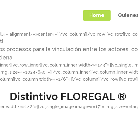
Home
Quiene
ull»» alignment=»»center»»][/vc_column][/vc_row][vc_row][vc_c
t]
os procesos para la vinculación entre los actores, co
adena.
nner][vc_row_inner][vc_column_inner width=»»1/3″»][vc_single_
 img_size=»»1024×650″»][/vc_column_inner][vc_column_inner wid
column][vc_column width=»»1/6″»][/vc_column][/vc_row][vc_row
Distintivo
FLOREGAL ®
ner width=»»1/2″»][vc_single_image image=»»17″» img_size=»»la