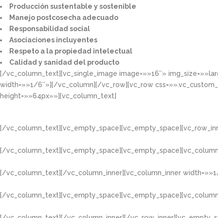
Producción sustentable y sostenible​
Manejo postcosecha adecuado​
Responsabilidad social​
Asociaciones incluyentes​
Respeto a la propiedad intelectual​​
Calidad y sanidad del producto​
[/vc_column_text][vc_single_image image=»»16″» img_size=»»la
width=»»1/6″»][/vc_column][/vc_row][vc_row css=»».vc_custom
height=»»64px»»][vc_column_text]
[/vc_column_text][vc_empty_space][vc_empty_space][vc_row_inn
[/vc_column_text][vc_empty_space][vc_empty_space][vc_column
[/vc_column_text][/vc_column_inner][vc_column_inner width=»»1
[/vc_column_text][vc_empty_space][vc_empty_space][vc_column
[/vc_column_text][/vc_column_inner][/vc_row_inner][vc_empty_s