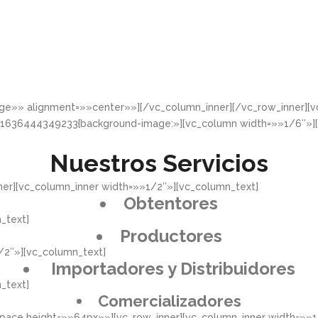
rge»» alignment=»»center»»][/vc_column_inner][/vc_row_inner]
_1636444349233{background-image:»][vc_column width=»»1/6″»]
Nuestros Servicios
er][vc_column_inner width=»»1/2″»][vc_column_text]
Obtentores
_text]
Productores
/2″»][vc_column_text]
Importadores y Distribuidores
_text]
Comercializadores
pace height=»»64px»»][vc_row_inner][vc_column_inner width=»»1