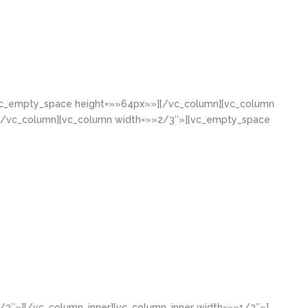
[vc_empty_space height=»»64px»»][/vc_column][vc_column
[/vc_column][vc_column width=»»2/3″»][vc_empty_space
/3″»][/vc_column_inner][vc_column_inner width=»»1/3″»]