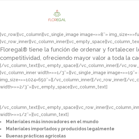
[vc_row][vc_column][vc_single_image image=»»8″» img_size=»»f
[vc_row_inner][vc_column_inner][vc_empty_space][vc_column_tex
Floregal® tiene la función de ordenar y fortalecer l
competitividad, ofreciendo mayor valor a toda la c
[/vc_column_text][vc_empty_space][/vc_column_inner][/vc_row_i
[vc_column_inner width=»»1/3″»][vc_single_image image=»»19″»
img_size=»»1024×650″»][/vc_column_inner][/vc_row_inner][/vc_
width=»»2/3″»][vc_empty_space][vc_column_text]
[/vc_column_text][vc_empty_space][vc_row_inner][vc_column_in
width=»»1/2″»][vc_column_text]
Materiales más innovadores en el mundo​
Materiales importados y producidos legalmente​
Buenas prácticas agrícolas​