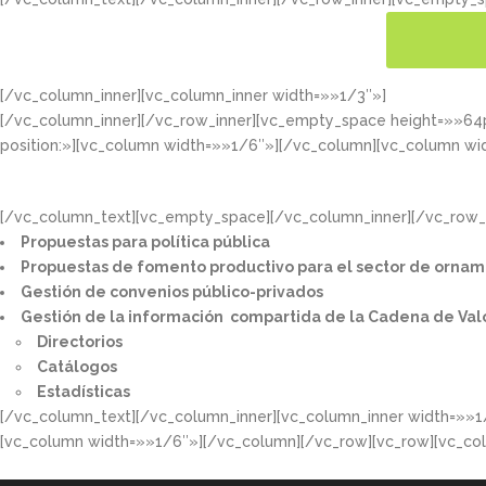
[/vc_column_inner][vc_column_inner width=»»1/3″»]
CONOC
[/vc_column_inner][/vc_row_inner][vc_empty_space height=»»6
position:»][vc_column width=»»1/6″»][/vc_column][vc_column wi
[/vc_column_text][vc_empty_space][/vc_column_inner][/vc_row_i
Propuestas para política pública​
Propuestas de fomento productivo para el sector de ornam
Gestión de convenios público-privados​
Gestión de la información compartida de la Cadena de Val
Directorios​
Catálogos​
Estadísticas
[/vc_column_text][/vc_column_inner][vc_column_inner width=»»1
[vc_column width=»»1/6″»][/vc_column][/vc_row][vc_row][vc_co