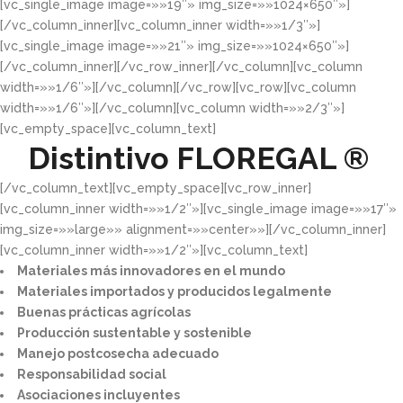
[vc_single_image image=»»19″» img_size=»»1024×650″»]
[/vc_column_inner][vc_column_inner width=»»1/3″»]
[vc_single_image image=»»21″» img_size=»»1024×650″»]
[/vc_column_inner][/vc_row_inner][/vc_column][vc_column
width=»»1/6″»][/vc_column][/vc_row][vc_row][vc_column
width=»»1/6″»][/vc_column][vc_column width=»»2/3″»]
[vc_empty_space][vc_column_text]
Distintivo
FLOREGAL ®
[/vc_column_text][vc_empty_space][vc_row_inner]
[vc_column_inner width=»»1/2″»][vc_single_image image=»»17″»
img_size=»»large»» alignment=»»center»»][/vc_column_inner]
[vc_column_inner width=»»1/2″»][vc_column_text]
Materiales más innovadores en el mundo​
Materiales importados y producidos legalmente​
Buenas prácticas agrícolas​
Producción sustentable y sostenible​
Manejo postcosecha adecuado​
Responsabilidad social​
Asociaciones incluyentes​