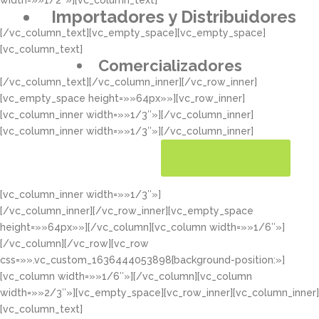
width=»»1/2″»][vc_column_text]
Importadores y Distribuidores
[/vc_column_text][vc_empty_space][vc_empty_space]
[vc_column_text]
Comercializadores
[/vc_column_text][/vc_column_inner][/vc_row_inner]
[vc_empty_space height=»»64px»»][vc_row_inner]
[vc_column_inner width=»»1/3″»][/vc_column_inner]
[vc_column_inner width=»»1/3″»][/vc_column_inner]
[vc_column_inner width=»»1/3″»]
CONOCER MÁS
[/vc_column_inner][/vc_row_inner][vc_empty_space
height=»»64px»»][/vc_column][vc_column width=»»1/6″»]
[/vc_column][/vc_row][vc_row
css=»».vc_custom_1636444053898{background-position:»]
[vc_column width=»»1/6″»][/vc_column][vc_column
width=»»2/3″»][vc_empty_space][vc_row_inner][vc_column_inner]
[vc_column_text]