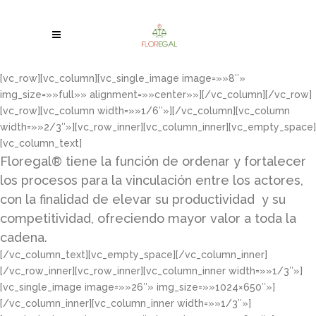
[vc_row][vc_column][vc_single_image image=»»8″»
img_size=»»full»» alignment=»»center»»][/vc_column][/vc_row]
[vc_row][vc_column width=»»1/6″»][/vc_column][vc_column
width=»»2/3″»][vc_row_inner][vc_column_inner][vc_empty_space]
[vc_column_text]
Floregal® tiene la función de ordenar y fortalecer
los procesos para la vinculación entre los actores,
con la finalidad de elevar su productividad y su
competitividad, ofreciendo mayor valor a toda la
cadena.
[/vc_column_text][vc_empty_space][/vc_column_inner]
[/vc_row_inner][vc_row_inner][vc_column_inner width=»»1/3″»]
[vc_single_image image=»»26″» img_size=»»1024×650″»]
[/vc_column_inner][vc_column_inner width=»»1/3″»]