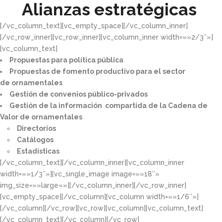
Alianzas estratégicas
[/vc_column_text][vc_empty_space][/vc_column_inner]
[/vc_row_inner][vc_row_inner][vc_column_inner width=»»2/3″»]
[vc_column_text]
Propuestas para política pública​
Propuestas de fomento productivo para el sector
de ornamentales​
Gestión de convenios público-privados​
Gestión de la información compartida de la Cadena de
Valor de ornamentales​
Directorios​
Catálogos​
Estadísticas
[/vc_column_text][/vc_column_inner][vc_column_inner
width=»»1/3″»][vc_single_image image=»»18″»
img_size=»»large»»][/vc_column_inner][/vc_row_inner]
[vc_empty_space][/vc_column][vc_column width=»»1/6″»]
[/vc_column][/vc_row][vc_row][vc_column][vc_column_text]
[/vc_column_text][/vc_column][/vc_row]