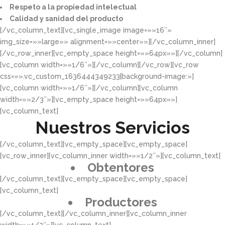
Respeto a la propiedad intelectual​​
Calidad y sanidad del producto​
[/vc_column_text][vc_single_image image=»»16″»
img_size=»»large»» alignment=»»center»»][/vc_column_inner]
[/vc_row_inner][vc_empty_space height=»»64px»»][/vc_column]
[vc_column width=»»1/6″»][/vc_column][/vc_row][vc_row
css=»».vc_custom_1636444349233{background-image:»]
[vc_column width=»»1/6″»][/vc_column][vc_column
width=»»2/3″»][vc_empty_space height=»»64px»»]
[vc_column_text]
Nuestros Servicios
[/vc_column_text][vc_empty_space][vc_empty_space]
[vc_row_inner][vc_column_inner width=»»1/2″»][vc_column_text]
Obtentores
[/vc_column_text][vc_empty_space][vc_empty_space]
[vc_column_text]
Productores
[/vc_column_text][/vc_column_inner][vc_column_inner