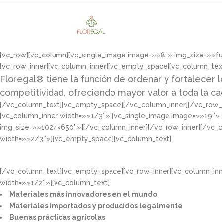
[vc_row][vc_column][vc_single_image image=»»8″» img_size=»»f
[vc_row_inner][vc_column_inner][vc_empty_space][vc_column_tex
Floregal® tiene la función de ordenar y fortalecer l
competitividad, ofreciendo mayor valor a toda la c
[/vc_column_text][vc_empty_space][/vc_column_inner][/vc_row_i
[vc_column_inner width=»»1/3″»][vc_single_image image=»»19″»
img_size=»»1024×650″»][/vc_column_inner][/vc_row_inner][/vc_
width=»»2/3″»][vc_empty_space][vc_column_text]
[/vc_column_text][vc_empty_space][vc_row_inner][vc_column_in
width=»»1/2″»][vc_column_text]
Materiales más innovadores en el mundo​
Materiales importados y producidos legalmente​
Buenas prácticas agrícolas​