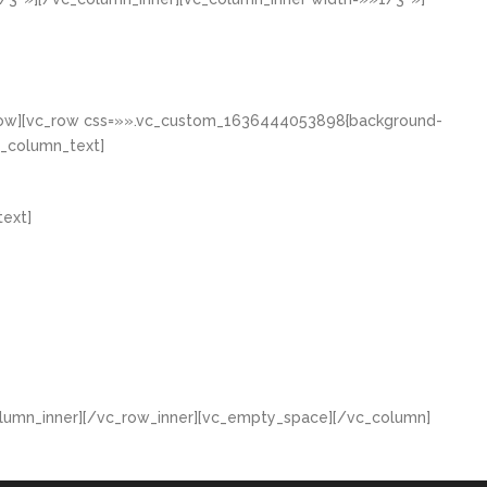
_row][vc_row css=»».vc_custom_1636444053898{background-
c_column_text]
ext]
lumn_inner][/vc_row_inner][vc_empty_space][/vc_column]