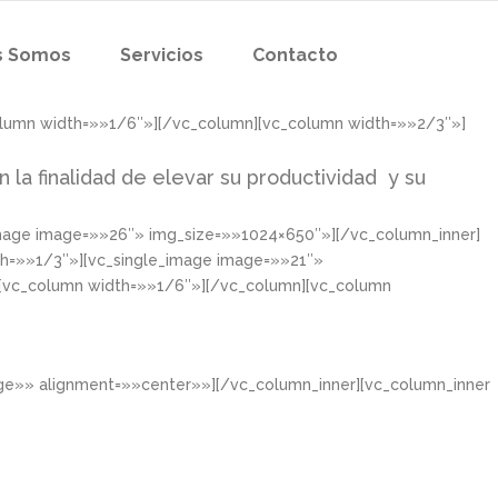
s Somos
Servicios
Contacto
olumn width=»»1/6″»][/vc_column][vc_column width=»»2/3″»]
n la finalidad de elevar su productividad y su
image image=»»26″» img_size=»»1024×650″»][/vc_column_inner]
th=»»1/3″»][vc_single_image image=»»21″»
][vc_column width=»»1/6″»][/vc_column][vc_column
rge»» alignment=»»center»»][/vc_column_inner][vc_column_inner