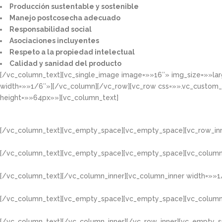
Producción sustentable y sostenible​
Manejo postcosecha adecuado​
Responsabilidad social​
Asociaciones incluyentes​
Respeto a la propiedad intelectual​​
Calidad y sanidad del producto​
[/vc_column_text][vc_single_image image=»»16″» img_size=»»la
width=»»1/6″»][/vc_column][/vc_row][vc_row css=»».vc_custom
height=»»64px»»][vc_column_text]
[/vc_column_text][vc_empty_space][vc_empty_space][vc_row_inn
[/vc_column_text][vc_empty_space][vc_empty_space][vc_column
[/vc_column_text][/vc_column_inner][vc_column_inner width=»»1
[/vc_column_text][vc_empty_space][vc_empty_space][vc_column
[/vc_column_text][/vc_column_inner][/vc_row_inner][vc_empty_s