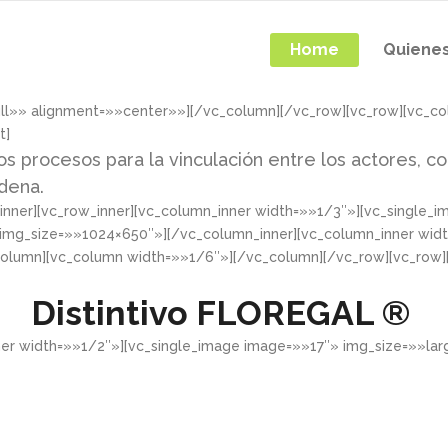
Home
Quiene
ull»» alignment=»»center»»][/vc_column][/vc_row][vc_row][vc_c
t]
os procesos para la vinculación entre los actores, co
adena.
nner][vc_row_inner][vc_column_inner width=»»1/3″»][vc_single_
 img_size=»»1024×650″»][/vc_column_inner][vc_column_inner wid
column][vc_column width=»»1/6″»][/vc_column][/vc_row][vc_row
Distintivo
FLOREGAL ®
ner width=»»1/2″»][vc_single_image image=»»17″» img_size=»»la