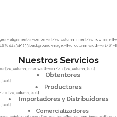
rge»» alignment=»»center»»][/vc_column_inner][/vc_row_inner]
_1636444349233{background-image:»][vc_column width=»»1/6″»]
Nuestros Servicios
er][vc_column_inner width=»»1/2″»][vc_column_text]
Obtentores
_text]
Productores
/2″»][vc_column_text]
Importadores y Distribuidores
_text]
Comercializadores
pace height=»»64px»»][vc_row_inner][vc_column_inner width=»»1