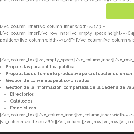
[/vc_column_inner][vc_column_inner width=»»1/3″»]
CONOC
[/vc_column_inner][/vc_row_inner][vc_empty_space height=»»6
position:»][vc_column width=»»1/6″»][/vc_column][vc_column wi
[/vc_column_text][vc_empty_space][/vc_column_inner][/vc_row_i
Propuestas para política pública​
Propuestas de fomento productivo para el sector de ornam
Gestión de convenios público-privados​
Gestión de la información compartida de la Cadena de Val
Directorios​
Catálogos​
Estadísticas
[/vc_column_text][/vc_column_inner][vc_column_inner width=»»1
[vc_column width=»»1/6″»][/vc_column][/vc_row][vc_row][vc_co