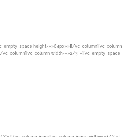
[vc_empty_space height=»»64px»»][/vc_column][vc_column
[/vc_column][vc_column width=»»2/3″»][vc_empty_space
/3″»][/vc_column_inner][vc_column_inner width=»»1/3″»]