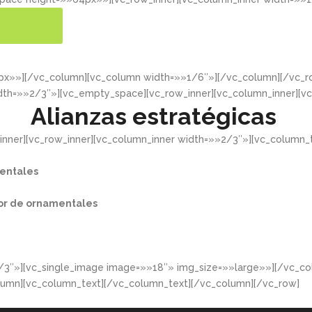
ER MÁS
4px»»][/vc_column][vc_column width=»»1/6″»][/vc_column][/vc
dth=»»2/3″»][vc_empty_space][vc_row_inner][vc_column_inner][v
Alianzas estratégicas
nner][vc_row_inner][vc_column_inner width=»»2/3″»][vc_column_t
entales​
or de ornamentales​
/3″»][vc_single_image image=»»18″» img_size=»»large»»][/vc_co
lumn][vc_column_text][/vc_column_text][/vc_column][/vc_row]