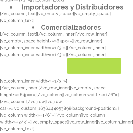
width=»»1/2″»][vc_column_text]
Importadores y Distribuidores
[/vc_column_text][vc_empty_space][vc_empty_space]
[vc_column_text]
Comercializadores
[/vc_column_text][/vc_column_inner][/vc_row_inner]
[vc_empty_space height=»»64px»»][vc_row_inner]
[vc_column_inner width=»»1/3″»][/vc_column_inner]
[vc_column_inner width=»»1/3″»][/vc_column_inner]
[vc_column_inner width=»»1/3″»]
CONOCER MÁS
[/vc_column_inner][/vc_row_inner][vc_empty_space
height=»»64px»»][/vc_column][vc_column width=»»1/6″»]
[/vc_column][/vc_row][vc_row
css=»».vc_custom_1636444053898{background-position:»]
[vc_column width=»»1/6″»][/vc_column][vc_column
width=»»2/3″»][vc_empty_space][vc_row_inner][vc_column_inner]
[vc_column_text]