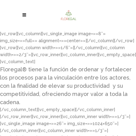
[vc_row][vc_column][vc_single_image image=»»8″»
img_size=»»full»» alignment=»»center»»][/vc_column][/vc_row]
[vc_row][vc_column width=»»1/6″»][/vc_column][vc_column
width=»»2/3″»][vc_row_inner][vc_column_inner][vc_empty_space]
[vc_column_text]
Floregal® tiene la función de ordenar y fortalecer
los procesos para la vinculación entre los actores,
con la finalidad de elevar su productividad y su
competitividad, ofreciendo mayor valor a toda la
cadena.
[/vc_column_text][vc_empty_space][/vc_column_inner]
[/vc_row_inner][vc_row_inner][vc_column_inner width=»»1/3″»]
[vc_single_image image=»»26″» img_size=»»1024×650″»]
[/vc_column_inner][vc_column_inner width=»»1/3″»]