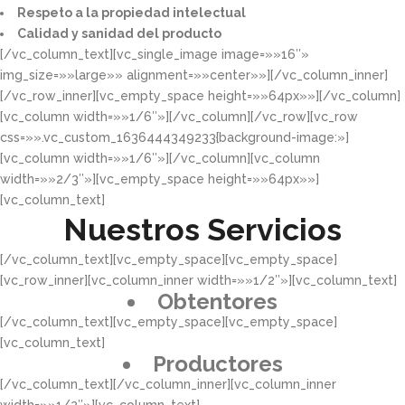
Respeto a la propiedad intelectual​​
Calidad y sanidad del producto​
[/vc_column_text][vc_single_image image=»»16″»
img_size=»»large»» alignment=»»center»»][/vc_column_inner]
[/vc_row_inner][vc_empty_space height=»»64px»»][/vc_column]
[vc_column width=»»1/6″»][/vc_column][/vc_row][vc_row
css=»».vc_custom_1636444349233{background-image:»]
[vc_column width=»»1/6″»][/vc_column][vc_column
width=»»2/3″»][vc_empty_space height=»»64px»»]
[vc_column_text]
Nuestros Servicios
[/vc_column_text][vc_empty_space][vc_empty_space]
[vc_row_inner][vc_column_inner width=»»1/2″»][vc_column_text]
Obtentores
[/vc_column_text][vc_empty_space][vc_empty_space]
[vc_column_text]
Productores
[/vc_column_text][/vc_column_inner][vc_column_inner