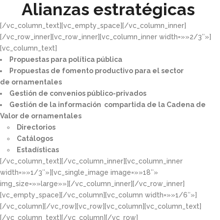
Alianzas estratégicas
[/vc_column_text][vc_empty_space][/vc_column_inner]
[/vc_row_inner][vc_row_inner][vc_column_inner width=»»2/3″»]
[vc_column_text]
Propuestas para política pública​
Propuestas de fomento productivo para el sector
de ornamentales​
Gestión de convenios público-privados​
Gestión de la información compartida de la Cadena de
Valor de ornamentales​
Directorios​
Catálogos​
Estadísticas
[/vc_column_text][/vc_column_inner][vc_column_inner
width=»»1/3″»][vc_single_image image=»»18″»
img_size=»»large»»][/vc_column_inner][/vc_row_inner]
[vc_empty_space][/vc_column][vc_column width=»»1/6″»]
[/vc_column][/vc_row][vc_row][vc_column][vc_column_text]
[/vc_column_text][/vc_column][/vc_row]