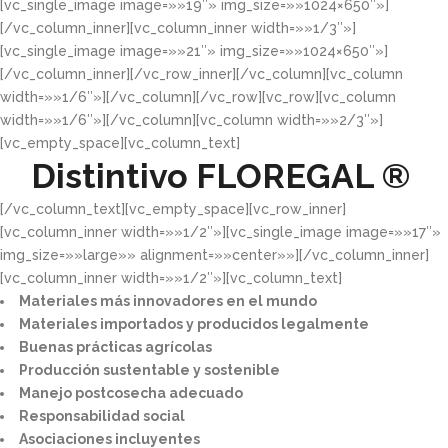
[vc_single_image image=»»19″» img_size=»»1024×650″»]
[/vc_column_inner][vc_column_inner width=»»1/3″»]
[vc_single_image image=»»21″» img_size=»»1024×650″»]
[/vc_column_inner][/vc_row_inner][/vc_column][vc_column
width=»»1/6″»][/vc_column][/vc_row][vc_row][vc_column
width=»»1/6″»][/vc_column][vc_column width=»»2/3″»]
[vc_empty_space][vc_column_text]
Distintivo
FLOREGAL ®
[/vc_column_text][vc_empty_space][vc_row_inner]
[vc_column_inner width=»»1/2″»][vc_single_image image=»»17″»
img_size=»»large»» alignment=»»center»»][/vc_column_inner]
[vc_column_inner width=»»1/2″»][vc_column_text]
Materiales más innovadores en el mundo​
Materiales importados y producidos legalmente​
Buenas prácticas agrícolas​
Producción sustentable y sostenible​
Manejo postcosecha adecuado​
Responsabilidad social​
Asociaciones incluyentes​