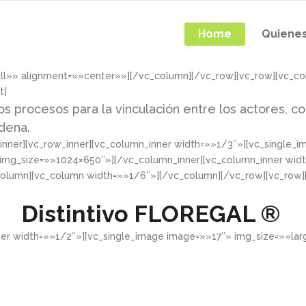
Home
Quiene
ull»» alignment=»»center»»][/vc_column][/vc_row][vc_row][vc_c
t]
os procesos para la vinculación entre los actores, co
adena.
nner][vc_row_inner][vc_column_inner width=»»1/3″»][vc_single_
 img_size=»»1024×650″»][/vc_column_inner][vc_column_inner wid
column][vc_column width=»»1/6″»][/vc_column][/vc_row][vc_row
Distintivo
FLOREGAL ®
ner width=»»1/2″»][vc_single_image image=»»17″» img_size=»»la