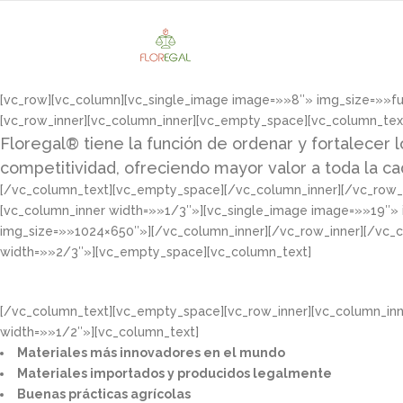
[vc_row][vc_column][vc_single_image image=»»8″» img_size=»»f
[vc_row_inner][vc_column_inner][vc_empty_space][vc_column_tex
Floregal® tiene la función de ordenar y fortalecer l
competitividad, ofreciendo mayor valor a toda la c
[/vc_column_text][vc_empty_space][/vc_column_inner][/vc_row_i
[vc_column_inner width=»»1/3″»][vc_single_image image=»»19″»
img_size=»»1024×650″»][/vc_column_inner][/vc_row_inner][/vc_
width=»»2/3″»][vc_empty_space][vc_column_text]
[/vc_column_text][vc_empty_space][vc_row_inner][vc_column_in
width=»»1/2″»][vc_column_text]
Materiales más innovadores en el mundo​
Materiales importados y producidos legalmente​
Buenas prácticas agrícolas​