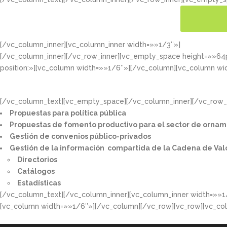
[/vc_column_inner][vc_column_inner width=»»1/3″»]
CONOC
[/vc_column_inner][/vc_row_inner][vc_empty_space height=»»6
position:»][vc_column width=»»1/6″»][/vc_column][vc_column wi
[/vc_column_text][vc_empty_space][/vc_column_inner][/vc_row_i
Propuestas para política pública​
Propuestas de fomento productivo para el sector de ornam
Gestión de convenios público-privados​
Gestión de la información compartida de la Cadena de Val
Directorios​
Catálogos​
Estadísticas
[/vc_column_text][/vc_column_inner][vc_column_inner width=»»1
[vc_column width=»»1/6″»][/vc_column][/vc_row][vc_row][vc_co