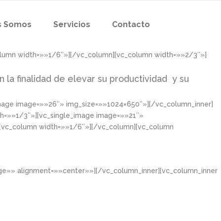
s Somos
Servicios
Contacto
olumn width=»»1/6″»][/vc_column][vc_column width=»»2/3″»]
n la finalidad de elevar su productividad y su
image image=»»26″» img_size=»»1024×650″»][/vc_column_inner]
th=»»1/3″»][vc_single_image image=»»21″»
][vc_column width=»»1/6″»][/vc_column][vc_column
rge»» alignment=»»center»»][/vc_column_inner][vc_column_inner