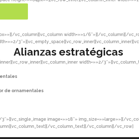
ER MÁS
4px»»][/vc_column][vc_column width=»»1/6″»][/vc_column][/vc
dth=»»2/3″»][vc_empty_space][vc_row_inner][vc_column_inner][v
Alianzas estratégicas
nner][vc_row_inner][vc_column_inner width=»»2/3″»][vc_column_t
entales​
or de ornamentales​
/3″»][vc_single_image image=»»18″» img_size=»»large»»][/vc_co
lumn][vc_column_text][/vc_column_text][/vc_column][/vc_row]