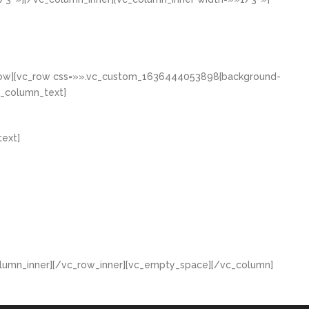
_row][vc_row css=»».vc_custom_1636444053898{background-
c_column_text]
ext]
lumn_inner][/vc_row_inner][vc_empty_space][/vc_column]