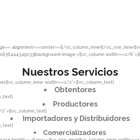
rge»» alignment=»»center»»][/vc_column_inner][/vc_row_inner]
_1636444349233{background-image:»][vc_column width=»»1/6″»]
Nuestros Servicios
er][vc_column_inner width=»»1/2″»][vc_column_text]
Obtentores
_text]
Productores
/2″»][vc_column_text]
Importadores y Distribuidores
_text]
Comercializadores
pace height=»»64px»»][vc_row_inner][vc_column_inner width=»»1