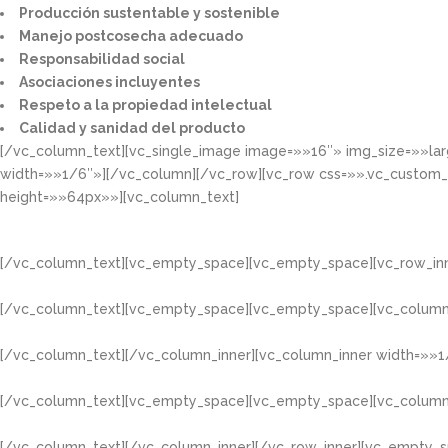
Producción sustentable y sostenible​
Manejo postcosecha adecuado​
Responsabilidad social​
Asociaciones incluyentes​
Respeto a la propiedad intelectual​​
Calidad y sanidad del producto​
[/vc_column_text][vc_single_image image=»»16″» img_size=»»la
width=»»1/6″»][/vc_column][/vc_row][vc_row css=»».vc_custom
height=»»64px»»][vc_column_text]
[/vc_column_text][vc_empty_space][vc_empty_space][vc_row_inn
[/vc_column_text][vc_empty_space][vc_empty_space][vc_column
[/vc_column_text][/vc_column_inner][vc_column_inner width=»»1
[/vc_column_text][vc_empty_space][vc_empty_space][vc_column
[/vc_column_text][/vc_column_inner][/vc_row_inner][vc_empty_s