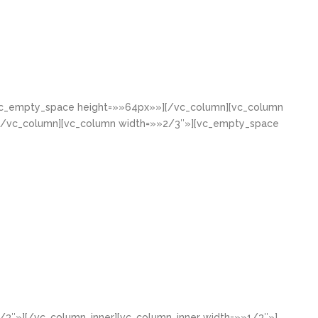
[vc_empty_space height=»»64px»»][/vc_column][vc_column
[/vc_column][vc_column width=»»2/3″»][vc_empty_space
/3″»][/vc_column_inner][vc_column_inner width=»»1/3″»]