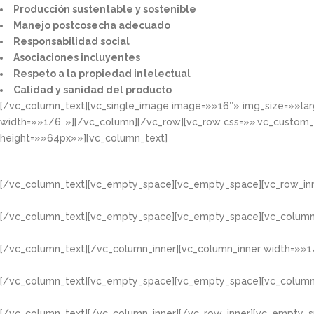
Producción sustentable y sostenible​
Manejo postcosecha adecuado​
Responsabilidad social​
Asociaciones incluyentes​
Respeto a la propiedad intelectual​​
Calidad y sanidad del producto​
[/vc_column_text][vc_single_image image=»»16″» img_size=»»la
width=»»1/6″»][/vc_column][/vc_row][vc_row css=»».vc_custom
height=»»64px»»][vc_column_text]
[/vc_column_text][vc_empty_space][vc_empty_space][vc_row_inn
[/vc_column_text][vc_empty_space][vc_empty_space][vc_column
[/vc_column_text][/vc_column_inner][vc_column_inner width=»»1
[/vc_column_text][vc_empty_space][vc_empty_space][vc_column
[/vc_column_text][/vc_column_inner][/vc_row_inner][vc_empty_s