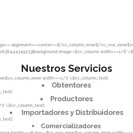
rge»» alignment=»»center»»][/vc_column_inner][/vc_row_inner]
_1636444349233{background-image:»][vc_column width=»»1/6″»]
Nuestros Servicios
er][vc_column_inner width=»»1/2″»][vc_column_text]
Obtentores
_text]
Productores
/2″»][vc_column_text]
Importadores y Distribuidores
_text]
Comercializadores
pace height=»»64px»»][vc_row_inner][vc_column_inner width=»»1