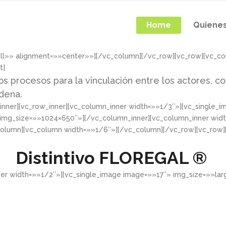
Home
Quiene
ull»» alignment=»»center»»][/vc_column][/vc_row][vc_row][vc_c
t]
os procesos para la vinculación entre los actores, co
adena.
nner][vc_row_inner][vc_column_inner width=»»1/3″»][vc_single_
 img_size=»»1024×650″»][/vc_column_inner][vc_column_inner wid
column][vc_column width=»»1/6″»][/vc_column][/vc_row][vc_row
Distintivo
FLOREGAL ®
ner width=»»1/2″»][vc_single_image image=»»17″» img_size=»»la