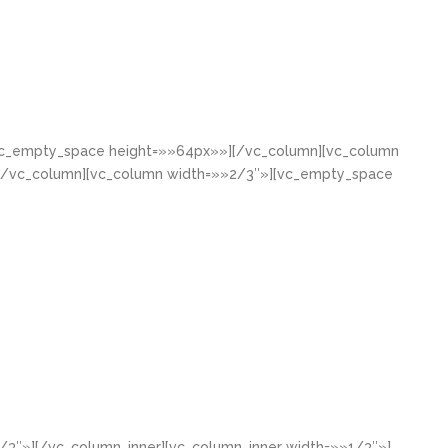
[vc_empty_space height=»»64px»»][/vc_column][vc_column
[/vc_column][vc_column width=»»2/3″»][vc_empty_space
/3″»][/vc_column_inner][vc_column_inner width=»»1/3″»]