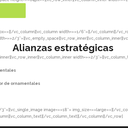
ER MÁS
4px»»][/vc_column][vc_column width=»»1/6″»][/vc_column][/vc
dth=»»2/3″»][vc_empty_space][vc_row_inner][vc_column_inner][v
Alianzas estratégicas
nner][vc_row_inner][vc_column_inner width=»»2/3″»][vc_column_t
entales​
or de ornamentales​
/3″»][vc_single_image image=»»18″» img_size=»»large»»][/vc_co
lumn][vc_column_text][/vc_column_text][/vc_column][/vc_row]