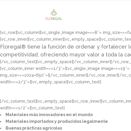
[vc_row][vc_column][vc_single_image image=»»8″» img_size=»»f
[vc_row_inner][vc_column_inner][vc_empty_space][vc_column_tex
Floregal® tiene la función de ordenar y fortalecer l
competitividad, ofreciendo mayor valor a toda la c
[/vc_column_text][vc_empty_space][/vc_column_inner][/vc_row_i
[vc_column_inner width=»»1/3″»][vc_single_image image=»»19″»
img_size=»»1024×650″»][/vc_column_inner][/vc_row_inner][/vc_
width=»»2/3″»][vc_empty_space][vc_column_text]
[/vc_column_text][vc_empty_space][vc_row_inner][vc_column_in
width=»»1/2″»][vc_column_text]
Materiales más innovadores en el mundo​
Materiales importados y producidos legalmente​
Buenas prácticas agrícolas​