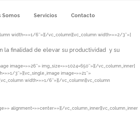
s Somos
Servicios
Contacto
olumn width=»»1/6″»][/vc_column][vc_column width=»»2/3″»]
n la finalidad de elevar su productividad y su
image image=»»26″» img_size=»»1024×650″»][/vc_column_inner]
th=»»1/3″»][vc_single_image image=»»21″»
][vc_column width=»»1/6″»][/vc_column][vc_column
rge»» alignment=»»center»»][/vc_column_inner][vc_column_inner