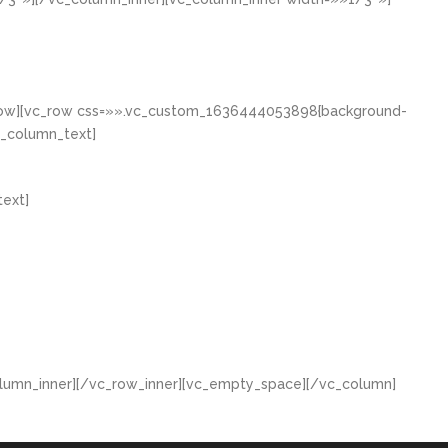
_row][vc_row css=»».vc_custom_1636444053898{background-
c_column_text]
ext]
lumn_inner][/vc_row_inner][vc_empty_space][/vc_column]