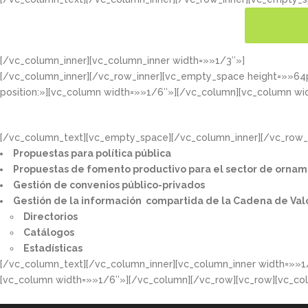
[/vc_column_inner][vc_column_inner width=»»1/3″»]
CONOC
[/vc_column_inner][/vc_row_inner][vc_empty_space height=»»6
position:»][vc_column width=»»1/6″»][/vc_column][vc_column wi
[/vc_column_text][vc_empty_space][/vc_column_inner][/vc_row_i
Propuestas para política pública​
Propuestas de fomento productivo para el sector de ornam
Gestión de convenios público-privados​
Gestión de la información compartida de la Cadena de Val
Directorios​
Catálogos​
Estadísticas
[/vc_column_text][/vc_column_inner][vc_column_inner width=»»1
[vc_column width=»»1/6″»][/vc_column][/vc_row][vc_row][vc_co