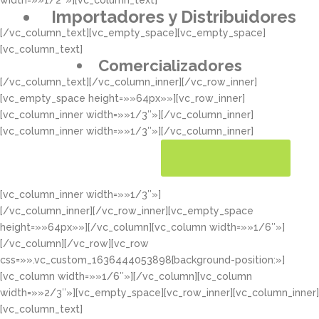
width=»»1/2″»][vc_column_text]
Importadores y Distribuidores
[/vc_column_text][vc_empty_space][vc_empty_space]
[vc_column_text]
Comercializadores
[/vc_column_text][/vc_column_inner][/vc_row_inner]
[vc_empty_space height=»»64px»»][vc_row_inner]
[vc_column_inner width=»»1/3″»][/vc_column_inner]
[vc_column_inner width=»»1/3″»][/vc_column_inner]
[vc_column_inner width=»»1/3″»]
CONOCER MÁS
[/vc_column_inner][/vc_row_inner][vc_empty_space
height=»»64px»»][/vc_column][vc_column width=»»1/6″»]
[/vc_column][/vc_row][vc_row
css=»».vc_custom_1636444053898{background-position:»]
[vc_column width=»»1/6″»][/vc_column][vc_column
width=»»2/3″»][vc_empty_space][vc_row_inner][vc_column_inner]
[vc_column_text]