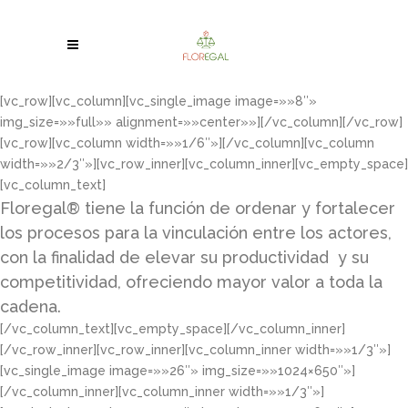
[vc_row][vc_column][vc_single_image image=»»8″»
img_size=»»full»» alignment=»»center»»][/vc_column][/vc_row]
[vc_row][vc_column width=»»1/6″»][/vc_column][vc_column
width=»»2/3″»][vc_row_inner][vc_column_inner][vc_empty_space]
[vc_column_text]
Floregal® tiene la función de ordenar y fortalecer
los procesos para la vinculación entre los actores,
con la finalidad de elevar su productividad y su
competitividad, ofreciendo mayor valor a toda la
cadena.
[/vc_column_text][vc_empty_space][/vc_column_inner]
[/vc_row_inner][vc_row_inner][vc_column_inner width=»»1/3″»]
[vc_single_image image=»»26″» img_size=»»1024×650″»]
[/vc_column_inner][vc_column_inner width=»»1/3″»]