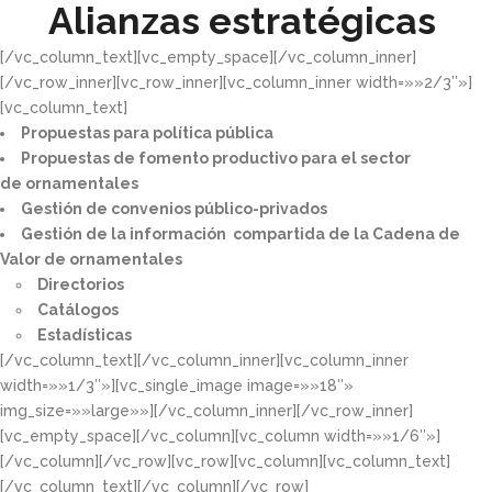
Alianzas estratégicas
[/vc_column_text][vc_empty_space][/vc_column_inner]
[/vc_row_inner][vc_row_inner][vc_column_inner width=»»2/3″»]
[vc_column_text]
Propuestas para política pública​
Propuestas de fomento productivo para el sector
de ornamentales​
Gestión de convenios público-privados​
Gestión de la información compartida de la Cadena de
Valor de ornamentales​
Directorios​
Catálogos​
Estadísticas
[/vc_column_text][/vc_column_inner][vc_column_inner
width=»»1/3″»][vc_single_image image=»»18″»
img_size=»»large»»][/vc_column_inner][/vc_row_inner]
[vc_empty_space][/vc_column][vc_column width=»»1/6″»]
[/vc_column][/vc_row][vc_row][vc_column][vc_column_text]
[/vc_column_text][/vc_column][/vc_row]