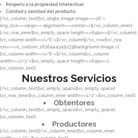
Respeto a la propiedad intelectual​​
Calidad y sanidad del producto​
[/vc_column_text][vc_single_image image=»»16″»
img_size=»»large»» alignment=»»center»»][/vc_column_inner]
[/vc_row_inner][vc_empty_space height=»»64px»»][/vc_column]
[vc_column width=»»1/6″»][/vc_column][/vc_row][vc_row
css=»».vc_custom_1636444349233{background-image:»]
[vc_column width=»»1/6″»][/vc_column][vc_column
width=»»2/3″»][vc_empty_space height=»»64px»»]
[vc_column_text]
Nuestros Servicios
[/vc_column_text][vc_empty_space][vc_empty_space]
[vc_row_inner][vc_column_inner width=»»1/2″»][vc_column_text]
Obtentores
[/vc_column_text][vc_empty_space][vc_empty_space]
[vc_column_text]
Productores
[/vc_column_text][/vc_column_inner][vc_column_inner