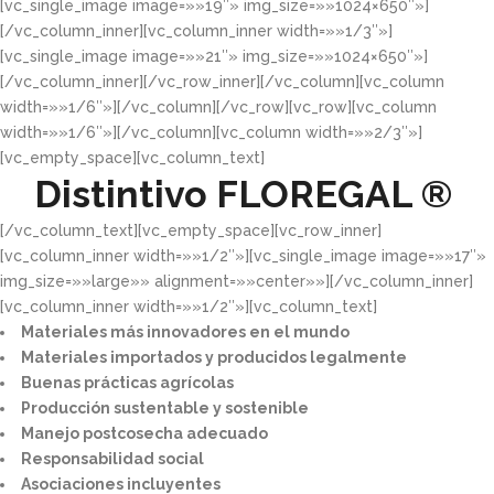
[vc_single_image image=»»19″» img_size=»»1024×650″»]
[/vc_column_inner][vc_column_inner width=»»1/3″»]
[vc_single_image image=»»21″» img_size=»»1024×650″»]
[/vc_column_inner][/vc_row_inner][/vc_column][vc_column
width=»»1/6″»][/vc_column][/vc_row][vc_row][vc_column
width=»»1/6″»][/vc_column][vc_column width=»»2/3″»]
[vc_empty_space][vc_column_text]
Distintivo
FLOREGAL ®
[/vc_column_text][vc_empty_space][vc_row_inner]
[vc_column_inner width=»»1/2″»][vc_single_image image=»»17″»
img_size=»»large»» alignment=»»center»»][/vc_column_inner]
[vc_column_inner width=»»1/2″»][vc_column_text]
Materiales más innovadores en el mundo​
Materiales importados y producidos legalmente​
Buenas prácticas agrícolas​
Producción sustentable y sostenible​
Manejo postcosecha adecuado​
Responsabilidad social​
Asociaciones incluyentes​