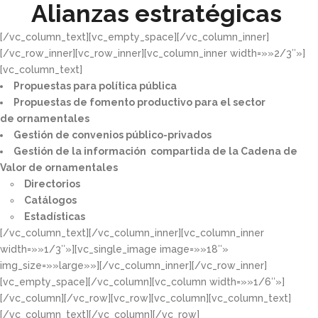
Alianzas estratégicas
[/vc_column_text][vc_empty_space][/vc_column_inner]
[/vc_row_inner][vc_row_inner][vc_column_inner width=»»2/3″»]
[vc_column_text]
Propuestas para política pública​
Propuestas de fomento productivo para el sector
de ornamentales​
Gestión de convenios público-privados​
Gestión de la información compartida de la Cadena de
Valor de ornamentales​
Directorios​
Catálogos​
Estadísticas
[/vc_column_text][/vc_column_inner][vc_column_inner
width=»»1/3″»][vc_single_image image=»»18″»
img_size=»»large»»][/vc_column_inner][/vc_row_inner]
[vc_empty_space][/vc_column][vc_column width=»»1/6″»]
[/vc_column][/vc_row][vc_row][vc_column][vc_column_text]
[/vc_column_text][/vc_column][/vc_row]