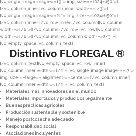
[vc_single_image image=»»19″» img_size=»»1024×650″»]
[/vc_column_inner][vc_column_inner width=»»1/3″»]
[vc_single_image image=»»21″» img_size=»»1024×650″»]
[/vc_column_inner][/vc_row_inner][/vc_column][vc_column
width=»»1/6″»][/vc_column][/vc_row][vc_row][vc_column
width=»»1/6″»][/vc_column][vc_column width=»»2/3″»]
[vc_empty_space][vc_column_text]
Distintivo
FLOREGAL ®
[/vc_column_text][vc_empty_space][vc_row_inner]
[vc_column_inner width=»»1/2″»][vc_single_image image=»»17″»
img_size=»»large»» alignment=»»center»»][/vc_column_inner]
[vc_column_inner width=»»1/2″»][vc_column_text]
Materiales más innovadores en el mundo​
Materiales importados y producidos legalmente​
Buenas prácticas agrícolas​
Producción sustentable y sostenible​
Manejo postcosecha adecuado​
Responsabilidad social​
Asociaciones incluyentes​