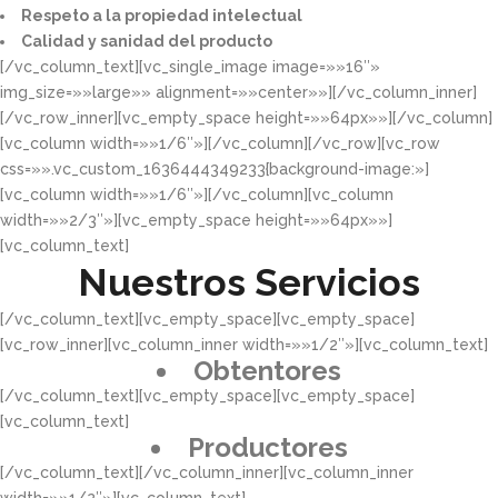
Respeto a la propiedad intelectual​​
Calidad y sanidad del producto​
[/vc_column_text][vc_single_image image=»»16″»
img_size=»»large»» alignment=»»center»»][/vc_column_inner]
[/vc_row_inner][vc_empty_space height=»»64px»»][/vc_column]
[vc_column width=»»1/6″»][/vc_column][/vc_row][vc_row
css=»».vc_custom_1636444349233{background-image:»]
[vc_column width=»»1/6″»][/vc_column][vc_column
width=»»2/3″»][vc_empty_space height=»»64px»»]
[vc_column_text]
Nuestros Servicios
[/vc_column_text][vc_empty_space][vc_empty_space]
[vc_row_inner][vc_column_inner width=»»1/2″»][vc_column_text]
Obtentores
[/vc_column_text][vc_empty_space][vc_empty_space]
[vc_column_text]
Productores
[/vc_column_text][/vc_column_inner][vc_column_inner