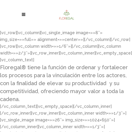
[vc_row][vc_column][vc_single_image image=»»8″»
img_size=»»full»» alignment=»»center»»][/vc_column][/vc_row]
[vc_row][vc_column width=»»1/6″»][/vc_column][vc_column
width=»»2/3″»][vc_row_inner][vc_column_inner][vc_empty_space]
[vc_column_text]
Floregal® tiene la función de ordenar y fortalecer
los procesos para la vinculación entre los actores,
con la finalidad de elevar su productividad y su
competitividad, ofreciendo mayor valor a toda la
cadena.
[/vc_column_text][vc_empty_space][/vc_column_inner]
[/vc_row_inner][vc_row_inner][vc_column_inner width=»»1/3″»]
[vc_single_image image=»»26″» img_size=»»1024×650″»]
[/vc_column_inner][vc_column_inner width=»»1/3″»]