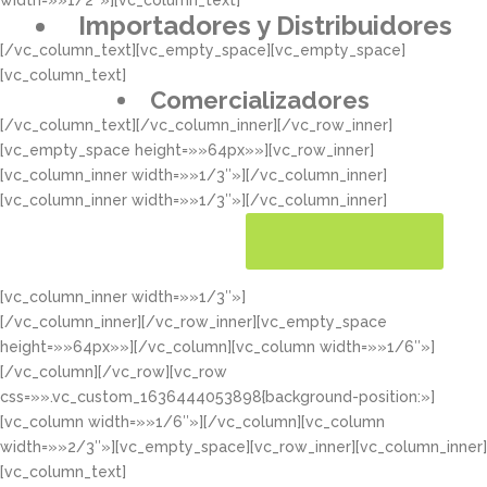
width=»»1/2″»][vc_column_text]
Importadores y Distribuidores
[/vc_column_text][vc_empty_space][vc_empty_space]
[vc_column_text]
Comercializadores
[/vc_column_text][/vc_column_inner][/vc_row_inner]
[vc_empty_space height=»»64px»»][vc_row_inner]
[vc_column_inner width=»»1/3″»][/vc_column_inner]
[vc_column_inner width=»»1/3″»][/vc_column_inner]
[vc_column_inner width=»»1/3″»]
CONOCER MÁS
[/vc_column_inner][/vc_row_inner][vc_empty_space
height=»»64px»»][/vc_column][vc_column width=»»1/6″»]
[/vc_column][/vc_row][vc_row
css=»».vc_custom_1636444053898{background-position:»]
[vc_column width=»»1/6″»][/vc_column][vc_column
width=»»2/3″»][vc_empty_space][vc_row_inner][vc_column_inner]
[vc_column_text]