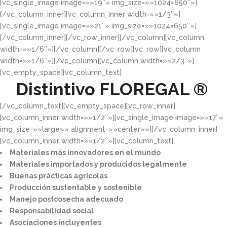
[vc_single_image image=»»19″» img_size=»»1024×650″»]
[/vc_column_inner][vc_column_inner width=»»1/3″»]
[vc_single_image image=»»21″» img_size=»»1024×650″»]
[/vc_column_inner][/vc_row_inner][/vc_column][vc_column
width=»»1/6″»][/vc_column][/vc_row][vc_row][vc_column
width=»»1/6″»][/vc_column][vc_column width=»»2/3″»]
[vc_empty_space][vc_column_text]
Distintivo
FLOREGAL ®
[/vc_column_text][vc_empty_space][vc_row_inner]
[vc_column_inner width=»»1/2″»][vc_single_image image=»»17″»
img_size=»»large»» alignment=»»center»»][/vc_column_inner]
[vc_column_inner width=»»1/2″»][vc_column_text]
Materiales más innovadores en el mundo​
Materiales importados y producidos legalmente​
Buenas prácticas agrícolas​
Producción sustentable y sostenible​
Manejo postcosecha adecuado​
Responsabilidad social​
Asociaciones incluyentes​