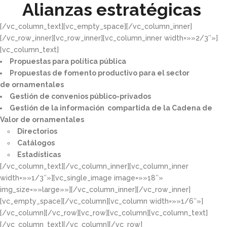
Alianzas estratégicas
[/vc_column_text][vc_empty_space][/vc_column_inner]
[/vc_row_inner][vc_row_inner][vc_column_inner width=»»2/3″»]
[vc_column_text]
Propuestas para política pública​
Propuestas de fomento productivo para el sector
de ornamentales​
Gestión de convenios público-privados​
Gestión de la información compartida de la Cadena de
Valor de ornamentales​
Directorios​
Catálogos​
Estadísticas
[/vc_column_text][/vc_column_inner][vc_column_inner
width=»»1/3″»][vc_single_image image=»»18″»
img_size=»»large»»][/vc_column_inner][/vc_row_inner]
[vc_empty_space][/vc_column][vc_column width=»»1/6″»]
[/vc_column][/vc_row][vc_row][vc_column][vc_column_text]
[/vc_column_text][/vc_column][/vc_row]