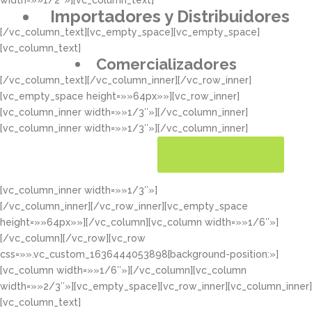
width=»»1/2″»][vc_column_text]
Importadores y Distribuidores
[/vc_column_text][vc_empty_space][vc_empty_space]
[vc_column_text]
Comercializadores
[/vc_column_text][/vc_column_inner][/vc_row_inner]
[vc_empty_space height=»»64px»»][vc_row_inner]
[vc_column_inner width=»»1/3″»][/vc_column_inner]
[vc_column_inner width=»»1/3″»][/vc_column_inner]
[vc_column_inner width=»»1/3″»]
CONOCER MÁS
[/vc_column_inner][/vc_row_inner][vc_empty_space
height=»»64px»»][/vc_column][vc_column width=»»1/6″»]
[/vc_column][/vc_row][vc_row
css=»».vc_custom_1636444053898{background-position:»]
[vc_column width=»»1/6″»][/vc_column][vc_column
width=»»2/3″»][vc_empty_space][vc_row_inner][vc_column_inner]
[vc_column_text]