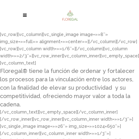
[vc_row][vc_column][vc_single_image image=»»8″»
img_size=»»full»» alignment=»»center»»][/vc_column][/vc_row]
[vc_row][vc_column width=»»1/6″»][/vc_column][vc_column
width=»»2/3″»][vc_row_inner][vc_column_inner][vc_empty_space]
[vc_column_text]
Floregal® tiene la función de ordenar y fortalecer
los procesos para la vinculación entre los actores,
con la finalidad de elevar su productividad y su
competitividad, ofreciendo mayor valor a toda la
cadena.
[/vc_column_text][vc_empty_space][/vc_column_inner]
[/vc_row_inner][vc_row_inner][vc_column_inner width=»»1/3″»]
[vc_single_image image=»»26″» img_size=»»1024×650″»]
[/vc_column_inner][vc_column_inner width=»»1/3″»]