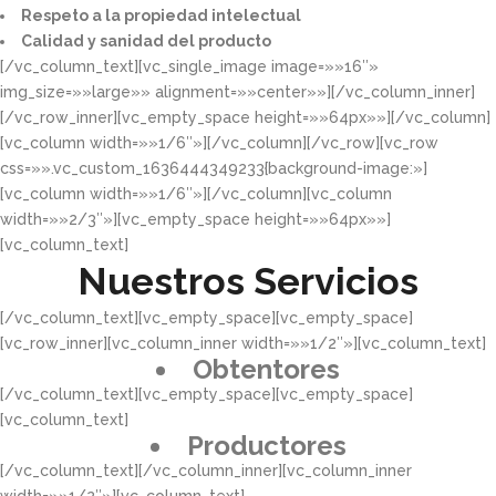
Respeto a la propiedad intelectual​​
Calidad y sanidad del producto​
[/vc_column_text][vc_single_image image=»»16″»
img_size=»»large»» alignment=»»center»»][/vc_column_inner]
[/vc_row_inner][vc_empty_space height=»»64px»»][/vc_column]
[vc_column width=»»1/6″»][/vc_column][/vc_row][vc_row
css=»».vc_custom_1636444349233{background-image:»]
[vc_column width=»»1/6″»][/vc_column][vc_column
width=»»2/3″»][vc_empty_space height=»»64px»»]
[vc_column_text]
Nuestros Servicios
[/vc_column_text][vc_empty_space][vc_empty_space]
[vc_row_inner][vc_column_inner width=»»1/2″»][vc_column_text]
Obtentores
[/vc_column_text][vc_empty_space][vc_empty_space]
[vc_column_text]
Productores
[/vc_column_text][/vc_column_inner][vc_column_inner