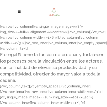
[vc_row][vc_column][vc_single_image image=»»8″»
img_size=»»full»» alignment=»»center»»][/vc_column][/vc_row]
[vc_row][vc_column width=»»1/6″»][/vc_column][vc_column
width=»»2/3″»][vc_row_inner][vc_column_inner][vc_empty_space]
[vc_column_text]
Floregal® tiene la función de ordenar y fortalecer
los procesos para la vinculación entre los actores,
con la finalidad de elevar su productividad y su
competitividad, ofreciendo mayor valor a toda la
cadena.
[/vc_column_text][vc_empty_space][/vc_column_inner]
[/vc_row_inner][vc_row_inner][vc_column_inner width=»»1/3″»]
[vc_single_image image=»»26″» img_size=»»1024×650″»]
[/vc_column_inner][vc_column_inner width=»»1/3″»]