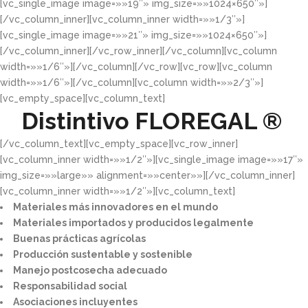
[vc_single_image image=»»19″» img_size=»»1024×650″»]
[/vc_column_inner][vc_column_inner width=»»1/3″»]
[vc_single_image image=»»21″» img_size=»»1024×650″»]
[/vc_column_inner][/vc_row_inner][/vc_column][vc_column
width=»»1/6″»][/vc_column][/vc_row][vc_row][vc_column
width=»»1/6″»][/vc_column][vc_column width=»»2/3″»]
[vc_empty_space][vc_column_text]
Distintivo
FLOREGAL ®
[/vc_column_text][vc_empty_space][vc_row_inner]
[vc_column_inner width=»»1/2″»][vc_single_image image=»»17″»
img_size=»»large»» alignment=»»center»»][/vc_column_inner]
[vc_column_inner width=»»1/2″»][vc_column_text]
Materiales más innovadores en el mundo​
Materiales importados y producidos legalmente​
Buenas prácticas agrícolas​
Producción sustentable y sostenible​
Manejo postcosecha adecuado​
Responsabilidad social​
Asociaciones incluyentes​