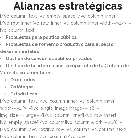
Alianzas estratégicas
[/vc_column_text][vc_empty_space][/vc_column_inner]
[/vc_row_inner][vc_row_inner][vc_column_inner width=»»2/3″»]
[vc_column_text]
Propuestas para política pública​
Propuestas de fomento productivo para el sector
de ornamentales​
Gestión de convenios público-privados​
Gestión de la información compartida de la Cadena de
Valor de ornamentales​
Directorios​
Catálogos​
Estadísticas
[/vc_column_text][/vc_column_inner][vc_column_inner
width=»»1/3″»][vc_single_image image=»»18″»
img_size=»»large»»][/vc_column_inner][/vc_row_inner]
[vc_empty_space][/vc_column][vc_column width=»»1/6″»]
[/vc_column][/vc_row][vc_row][vc_column][vc_column_text]
[/vc_column_text][/vc_column][/vc_row]