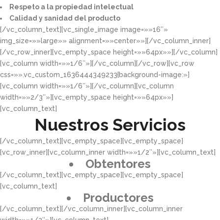
Respeto a la propiedad intelectual​​
Calidad y sanidad del producto​
[/vc_column_text][vc_single_image image=»»16″»
img_size=»»large»» alignment=»»center»»][/vc_column_inner]
[/vc_row_inner][vc_empty_space height=»»64px»»][/vc_column]
[vc_column width=»»1/6″»][/vc_column][/vc_row][vc_row
css=»».vc_custom_1636444349233{background-image:»]
[vc_column width=»»1/6″»][/vc_column][vc_column
width=»»2/3″»][vc_empty_space height=»»64px»»]
[vc_column_text]
Nuestros Servicios
[/vc_column_text][vc_empty_space][vc_empty_space]
[vc_row_inner][vc_column_inner width=»»1/2″»][vc_column_text]
Obtentores
[/vc_column_text][vc_empty_space][vc_empty_space]
[vc_column_text]
Productores
[/vc_column_text][/vc_column_inner][vc_column_inner