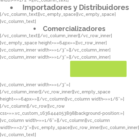
width=»»1/2″»][vc_column_text]
Importadores y Distribuidores
[/vc_column_text][vc_empty_space][vc_empty_space]
[vc_column_text]
Comercializadores
[/vc_column_text][/vc_column_inner][/vc_row_inner]
[vc_empty_space height=»»64px»»][vc_row_inner]
[vc_column_inner width=»»1/3″»][/vc_column_inner]
[vc_column_inner width=»»1/3″»][/vc_column_inner]
[vc_column_inner width=»»1/3″»]
CONOCER MÁS
[/vc_column_inner][/vc_row_inner][vc_empty_space
height=»»64px»»][/vc_column][vc_column width=»»1/6″»]
[/vc_column][/vc_row][vc_row
css=»».vc_custom_1636444053898{background-position:»]
[vc_column width=»»1/6″»][/vc_column][vc_column
width=»»2/3″»][vc_empty_space][vc_row_inner][vc_column_inner]
[vc_column_text]