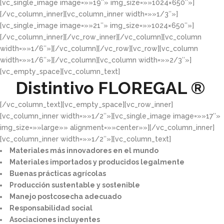
[vc_single_image image=»»19″» img_size=»»1024×650″»]
[/vc_column_inner][vc_column_inner width=»»1/3″»]
[vc_single_image image=»»21″» img_size=»»1024×650″»]
[/vc_column_inner][/vc_row_inner][/vc_column][vc_column
width=»»1/6″»][/vc_column][/vc_row][vc_row][vc_column
width=»»1/6″»][/vc_column][vc_column width=»»2/3″»]
[vc_empty_space][vc_column_text]
Distintivo
FLOREGAL ®
[/vc_column_text][vc_empty_space][vc_row_inner]
[vc_column_inner width=»»1/2″»][vc_single_image image=»»17″»
img_size=»»large»» alignment=»»center»»][/vc_column_inner]
[vc_column_inner width=»»1/2″»][vc_column_text]
Materiales más innovadores en el mundo​
Materiales importados y producidos legalmente​
Buenas prácticas agrícolas​
Producción sustentable y sostenible​
Manejo postcosecha adecuado​
Responsabilidad social​
Asociaciones incluyentes​