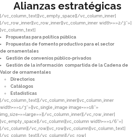
Alianzas estratégicas
[/vc_column_text][vc_empty_space][/vc_column_inner]
[/vc_row_inner][vc_row_inner][vc_column_inner width=»»2/3″»]
[vc_column_text]
Propuestas para política pública​
Propuestas de fomento productivo para el sector
de ornamentales​
Gestión de convenios público-privados​
Gestión de la información compartida de la Cadena de
Valor de ornamentales​
Directorios​
Catálogos​
Estadísticas
[/vc_column_text][/vc_column_inner][vc_column_inner
width=»»1/3″»][vc_single_image image=»»18″»
img_size=»»large»»][/vc_column_inner][/vc_row_inner]
[vc_empty_space][/vc_column][vc_column width=»»1/6″»]
[/vc_column][/vc_row][vc_row][vc_column][vc_column_text]
[/vc_column_text][/vc_column][/vc_row]