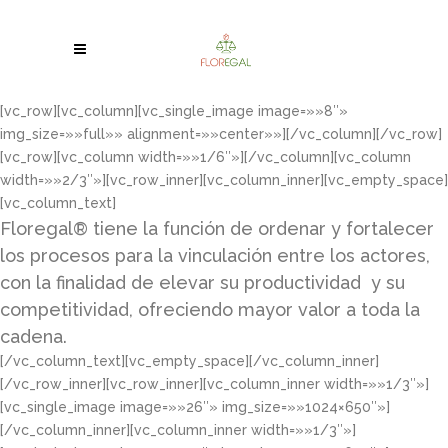
[vc_row][vc_column][vc_single_image image=»»8″»
img_size=»»full»» alignment=»»center»»][/vc_column][/vc_row]
[vc_row][vc_column width=»»1/6″»][/vc_column][vc_column
width=»»2/3″»][vc_row_inner][vc_column_inner][vc_empty_space]
[vc_column_text]
Floregal® tiene la función de ordenar y fortalecer
los procesos para la vinculación entre los actores,
con la finalidad de elevar su productividad y su
competitividad, ofreciendo mayor valor a toda la
cadena.
[/vc_column_text][vc_empty_space][/vc_column_inner]
[/vc_row_inner][vc_row_inner][vc_column_inner width=»»1/3″»]
[vc_single_image image=»»26″» img_size=»»1024×650″»]
[/vc_column_inner][vc_column_inner width=»»1/3″»]