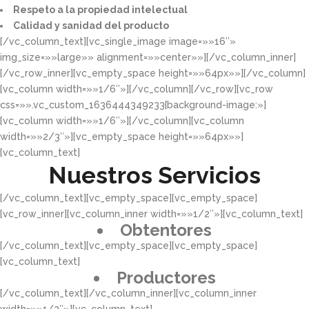
Respeto a la propiedad intelectual​​
Calidad y sanidad del producto​
[/vc_column_text][vc_single_image image=»»16″»
img_size=»»large»» alignment=»»center»»][/vc_column_inner]
[/vc_row_inner][vc_empty_space height=»»64px»»][/vc_column]
[vc_column width=»»1/6″»][/vc_column][/vc_row][vc_row
css=»».vc_custom_1636444349233{background-image:»]
[vc_column width=»»1/6″»][/vc_column][vc_column
width=»»2/3″»][vc_empty_space height=»»64px»»]
[vc_column_text]
Nuestros Servicios
[/vc_column_text][vc_empty_space][vc_empty_space]
[vc_row_inner][vc_column_inner width=»»1/2″»][vc_column_text]
Obtentores
[/vc_column_text][vc_empty_space][vc_empty_space]
[vc_column_text]
Productores
[/vc_column_text][/vc_column_inner][vc_column_inner