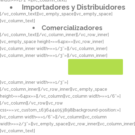
width=»»1/2″»][vc_column_text]
Importadores y Distribuidores
[/vc_column_text][vc_empty_space][vc_empty_space]
[vc_column_text]
Comercializadores
[/vc_column_text][/vc_column_inner][/vc_row_inner]
[vc_empty_space height=»»64px»»][vc_row_inner]
[vc_column_inner width=»»1/3″»][/vc_column_inner]
[vc_column_inner width=»»1/3″»][/vc_column_inner]
[vc_column_inner width=»»1/3″»]
CONOCER MÁS
[/vc_column_inner][/vc_row_inner][vc_empty_space
height=»»64px»»][/vc_column][vc_column width=»»1/6″»]
[/vc_column][/vc_row][vc_row
css=»».vc_custom_1636444053898{background-position:»]
[vc_column width=»»1/6″»][/vc_column][vc_column
width=»»2/3″»][vc_empty_space][vc_row_inner][vc_column_inner]
[vc_column_text]