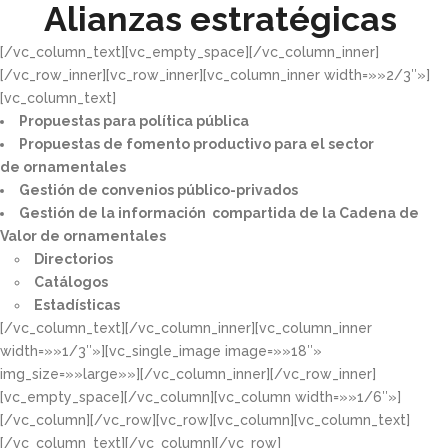
Alianzas estratégicas
[/vc_column_text][vc_empty_space][/vc_column_inner]
[/vc_row_inner][vc_row_inner][vc_column_inner width=»»2/3″»]
[vc_column_text]
Propuestas para política pública​
Propuestas de fomento productivo para el sector
de ornamentales​
Gestión de convenios público-privados​
Gestión de la información compartida de la Cadena de
Valor de ornamentales​
Directorios​
Catálogos​
Estadísticas
[/vc_column_text][/vc_column_inner][vc_column_inner
width=»»1/3″»][vc_single_image image=»»18″»
img_size=»»large»»][/vc_column_inner][/vc_row_inner]
[vc_empty_space][/vc_column][vc_column width=»»1/6″»]
[/vc_column][/vc_row][vc_row][vc_column][vc_column_text]
[/vc_column_text][/vc_column][/vc_row]