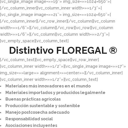
[vc_single_image image=»»19″» img_size=»»1024×650″»]
[/vc_column_inner][vc_column_inner width=»»1/3″»]
[vc_single_image image=»»21″» img_size=»»1024×650″»]
[/vc_column_inner][/vc_row_inner][/vc_column][vc_column
width=»»1/6″»][/vc_column][/vc_row][vc_row][vc_column
width=»»1/6″»][/vc_column][vc_column width=»»2/3″»]
[vc_empty_space][vc_column_text]
Distintivo
FLOREGAL ®
[/vc_column_text][vc_empty_space][vc_row_inner]
[vc_column_inner width=»»1/2″»][vc_single_image image=»»17″»
img_size=»»large»» alignment=»»center»»][/vc_column_inner]
[vc_column_inner width=»»1/2″»][vc_column_text]
Materiales más innovadores en el mundo​
Materiales importados y producidos legalmente​
Buenas prácticas agrícolas​
Producción sustentable y sostenible​
Manejo postcosecha adecuado​
Responsabilidad social​
Asociaciones incluyentes​