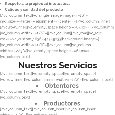
Respeto a la propiedad intelectual​​
Calidad y sanidad del producto​
[/vc_column_text][vc_single_image image=»»16″»
img_size=»»large»» alignment=»»center»»][/vc_column_inner]
[/vc_row_inner][vc_empty_space height=»»64px»»][/vc_column]
[vc_column width=»»1/6″»][/vc_column][/vc_row][vc_row
css=»».vc_custom_1636444349233{background-image:»]
[vc_column width=»»1/6″»][/vc_column][vc_column
width=»»2/3″»][vc_empty_space height=»»64px»»]
[vc_column_text]
Nuestros Servicios
[/vc_column_text][vc_empty_space][vc_empty_space]
[vc_row_inner][vc_column_inner width=»»1/2″»][vc_column_text]
Obtentores
[/vc_column_text][vc_empty_space][vc_empty_space]
[vc_column_text]
Productores
[/vc_column_text][/vc_column_inner][vc_column_inner