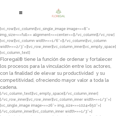
[vc_row][vc_column][vc_single_image image=»»8″»
img_size=»»full»» alignment=»»center»»][/vc_column][/vc_row]
[vc_row][vc_column width=»»1/6″»][/vc_column][vc_column
width=»»2/3″»][vc_row_inner][vc_column_inner][vc_empty_space]
[vc_column_text]
Floregal® tiene la función de ordenar y fortalecer
los procesos para la vinculación entre los actores,
con la finalidad de elevar su productividad y su
competitividad, ofreciendo mayor valor a toda la
cadena.
[/vc_column_text][vc_empty_space][/vc_column_inner]
[/vc_row_inner][vc_row_inner][vc_column_inner width=»»1/3″»]
[vc_single_image image=»»26″» img_size=»»1024×650″»]
[/vc_column_inner][vc_column_inner width=»»1/3″»]