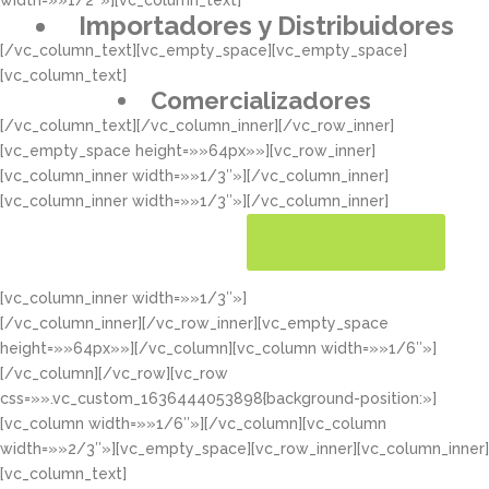
width=»»1/2″»][vc_column_text]
Importadores y Distribuidores
[/vc_column_text][vc_empty_space][vc_empty_space]
[vc_column_text]
Comercializadores
[/vc_column_text][/vc_column_inner][/vc_row_inner]
[vc_empty_space height=»»64px»»][vc_row_inner]
[vc_column_inner width=»»1/3″»][/vc_column_inner]
[vc_column_inner width=»»1/3″»][/vc_column_inner]
[vc_column_inner width=»»1/3″»]
CONOCER MÁS
[/vc_column_inner][/vc_row_inner][vc_empty_space
height=»»64px»»][/vc_column][vc_column width=»»1/6″»]
[/vc_column][/vc_row][vc_row
css=»».vc_custom_1636444053898{background-position:»]
[vc_column width=»»1/6″»][/vc_column][vc_column
width=»»2/3″»][vc_empty_space][vc_row_inner][vc_column_inner]
[vc_column_text]